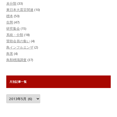
未分類
(33)
東日本大震災関連
(10)
標本
(50)
生態
(47)
研究集会
(15)
系統・分類
(18)
賛助会員の集い
(4)
鳥インフルエンザ
(2)
鳥害
(4)
鳥類標識調査
(37)
月別記事一覧
月
別
記
事
一
覧