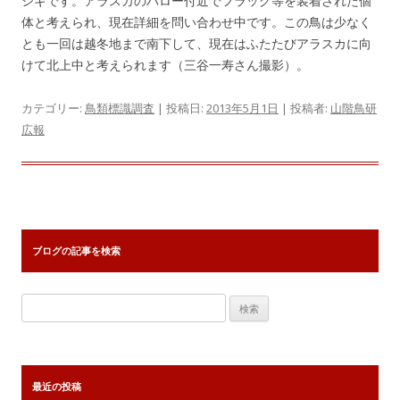
シギです。アラスカのバロー付近でフラッグ等を装着された個
体と考えられ、現在詳細を問い合わせ中です。この鳥は少なく
とも一回は越冬地まで南下して、現在はふたたびアラスカに向
けて北上中と考えられます（三谷一寿さん撮影）。
カテゴリー:
鳥類標識調査
| 投稿日:
2013年5月1日
|
投稿者:
山階鳥研
広報
ブログの記事を検索
検
索:
最近の投稿