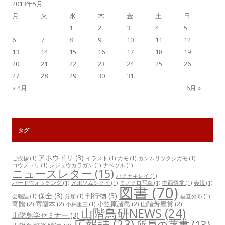
2013年5月
月
火
水
木
金
土
日
1
2
3
4
5
6
7
8
9
10
11
12
13
14
15
16
17
18
19
20
21
22
23
24
25
26
27
28
29
30
31
« 4月
6月 »
タグ
アホウドリ
(3)
ご挨拶
(1)
イラスト
(1)
カモ
(1)
カンムリツクシガモ
(1)
コウノトリ
(1)
シジュウカラガン
(1)
ナベヅル
(1)
ニュースレター
(15)
ハクセキレイ
(1)
バードウォッチング
(1)
メボソムシクイ
(1)
モノクロ写真
(1)
中西悟堂
(1)
会報
(1)
図書
(70)
保全
(3)
刊行物
(3)
会報誌
(1)
分類
(1)
垂直分布
(1)
寄贈
(2)
寄贈本
(2)
小笠原諸島
(2)
山階芳麿賞
(2)
小林重三
(1)
山階鳥研NEWS
(24)
山階鳥学セミナー
(3)
広報誌
(23)