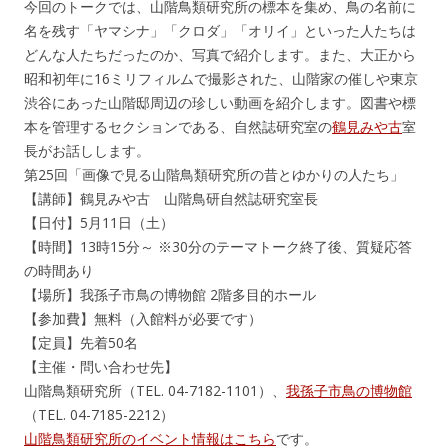
今回のトークでは、山階鳥類研究所の標本を集め、鳥の名前に
名を残す「ヤマシナ」「クロダ」「オリイ」といった人たちは
どんな人たちだったのか、写真で紹介します。また、大正から
昭和初年に16ミリフィルムで撮影された、山階家の催しや東京
渋谷にあった山階邸周辺の珍しい動画を紹介します。図書や標
本を管理するセクションである、自然誌研究室の
鶴見みや古
室
長がお話しします。
第25回「画像で見る山階鳥類研究所の昔とゆかりの人たち」
【講師】鶴見みや古 山階鳥研自然誌研究室長
【日付】5月11日（土）
【時間】13時15分～ ※30分のテーマトーク終了後、質疑応答
の時間あり
【場所】我孫子市鳥の博物館 2階多目的ホール
【参加費】無料（入館料が必要です）
【定員】先着50名
【主催・問い合わせ先】
山階鳥類研究所（TEL. 04-7182-1101）、
我孫子市鳥の博物館
（TEL. 04-7185-2212）
山階鳥類研究所のイベント情報はこちら
です。