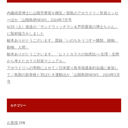
内藤靖彦博士に山階芳麿賞を贈呈／聟島のアホウドリ／所員エッセ
ーほか「山階鳥研NEWS」2024年7月号
6/29（土）放送の「サンドウィッチマン＆芦田愛菜の博士ちゃん」
に取材協力をしました
献本ありがとうございます。図録「いのちをうつすー菌類、植物、
動物、人間」
献本ありがとうございます。「ヒトとカラスの知恵比べ 生理・生態
から考えたカラス対策マニュアル」
アホウドリへの寄附によせて／日米渡り鳥等保護条約会議に参加し
て／鳥類の筋骨格と羽ばたき運動ほか「山階鳥研NEWS」2024年5月
号
カテゴリー
お客様
(39)