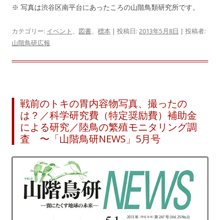
※ 写真は渋谷区南平台にあったころの山階鳥類研究所です。
カテゴリー:
イベント
、
図書
、
標本
| 投稿日:
2013年5月8日
|
投稿者:
山階鳥研広報
戦前のトキの胃内容物写真、撮ったの
は？／科学研究費（特定奨励費）補助金
による研究／陸鳥の繁殖モニタリング調
査 〜「山階鳥研NEWS」5月号