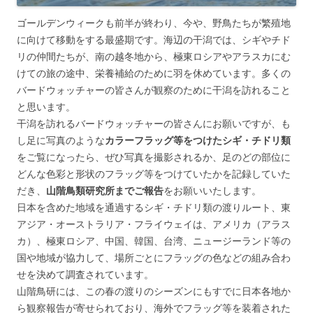
ゴールデンウィークも前半が終わり、今や、野鳥たちが繁殖地
に向けて移動をする最盛期です。海辺の干潟では、シギやチド
リの仲間たちが、南の越冬地から、極東ロシアやアラスカにむ
けての旅の途中、栄養補給のために羽を休めています。多くの
バードウォッチャーの皆さんが観察のために干潟を訪れること
と思います。
干潟を訪れるバードウォッチャーの皆さんにお願いですが、も
し足に写真のような
カラーフラッグ等をつけたシギ・チドリ類
をご覧になったら、ぜひ写真を撮影されるか、足のどの部位に
どんな色彩と形状のフラッグ等をつけていたかを記録していた
だき、
山階鳥類研究所までご報告
をお願いいたします。
日本を含めた地域を通過するシギ・チドリ類の渡りルート、東
アジア・オーストラリア・フライウェイは、アメリカ（アラス
カ）、極東ロシア、中国、韓国、台湾、ニュージーランド等の
国や地域が協力して、場所ごとにフラッグの色などの組み合わ
せを決めて調査されています。
山階鳥研には、この春の渡りのシーズンにもすでに日本各地か
ら観察報告が寄せられており、海外でフラッグ等を装着された