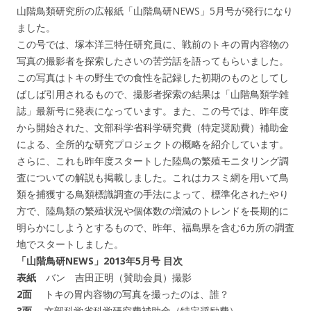
山階鳥類研究所の広報紙「山階鳥研NEWS」5月号が発行になり
ました。
この号では、塚本洋三特任研究員に、戦前のトキの胃内容物の
写真の撮影者を探索したさいの苦労話を語ってもらいました。
この写真はトキの野生での食性を記録した初期のものとしてし
ばしば引用されるもので、撮影者探索の結果は「山階鳥類学雑
誌」最新号に発表になっています。また、この号では、昨年度
から開始された、文部科学省科学研究費（特定奨励費）補助金
による、全所的な研究プロジェクトの概略を紹介しています。
さらに、これも昨年度スタートした陸鳥の繁殖モニタリング調
査についての解説も掲載しました。これはカスミ網を用いて鳥
類を捕獲する鳥類標識調査の手法によって、標準化されたやり
方で、陸鳥類の繁殖状況や個体数の増減のトレンドを長期的に
明らかにしようとするもので、昨年、福島県を含む6カ所の調査
地でスタートしました。
「山階鳥研NEWS」2013年5月号 目次
表紙
バン 吉田正明（賛助会員）撮影
2面
トキの胃内容物の写真を撮ったのは、誰？
3面
文部科学省科学研究費補助金（特定奨励費）