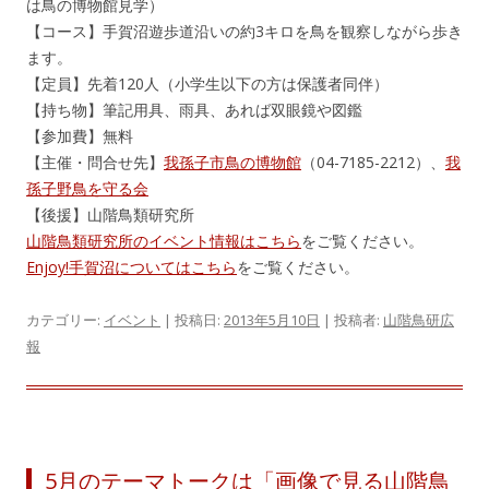
は鳥の博物館見学）
【コース】手賀沼遊歩道沿いの約3キロを鳥を観察しながら歩き
ます。
【定員】先着120人（小学生以下の方は保護者同伴）
【持ち物】筆記用具、雨具、あれば双眼鏡や図鑑
【参加費】無料
【主催・問合せ先】
我孫子市鳥の博物館
（04-7185-2212）、
我
孫子野鳥を守る会
【後援】山階鳥類研究所
山階鳥類研究所のイベント情報はこちら
をご覧ください。
Enjoy!手賀沼についてはこちら
をご覧ください。
カテゴリー:
イベント
| 投稿日:
2013年5月10日
|
投稿者:
山階鳥研広
報
5月のテーマトークは「画像で見る山階鳥