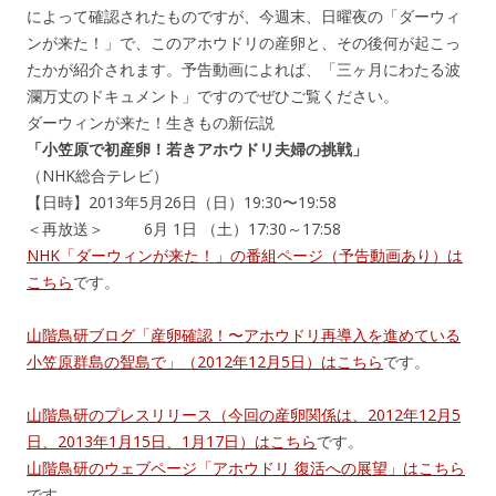
によって確認されたものですが、今週末、日曜夜の「ダーウィ
ンが来た！」で、このアホウドリの産卵と、その後何が起こっ
たかが紹介されます。予告動画によれば、「三ヶ月にわたる波
瀾万丈のドキュメント」ですのでぜひご覧ください。
ダーウィンが来た！生きもの新伝説
「小笠原で初産卵！若きアホウドリ夫婦の挑戦」
（NHK総合テレビ）
【日時】2013年5月26日（日）19:30〜19:58
＜再放送＞ 6月 1日 （土）17:30～17:58
NHK「ダーウィンが来た！」の番組ページ（予告動画あり）は
こちら
です。
山階鳥研ブログ「産卵確認！〜アホウドリ再導入を進めている
小笠原群島の聟島で」（2012年12月5日）はこちら
です。
山階鳥研のプレスリリース（今回の産卵関係は、2012年12月5
日、2013年1月15日、1月17日）はこちら
です。
山階鳥研のウェブページ「アホウドリ 復活への展望」はこちら
です。