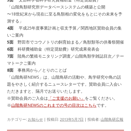
「山階鳥類研究所データベースシステムの構築と公開
〜18世紀末から現在に至る鳥類相の変化をもとにその未来を予
測する」
4面
平成25年度事業計画と収支予算／関西地区賛助会員の集
いご案内
5面
野田市でコウノトリの飼育始まる／鳥獣類等の供養祭開催
6面
科研費補助金（特定奨励費）研究成果発表会
7面
陸鳥の繁殖モニタリング調査／山階鳥類学雑誌目次／テー
マトークご案内
8面
事務局から／とりのことば
「山階鳥研NEWS」は、山階鳥研の活動や、鳥学研究や鳥の話
題をやさしく紹介するニュースレターです。賛助会員に入会い
ただきますと、隔月でお送りいたします。
※賛助会員のご入会は
「ご支援のお願い」
をご覧ください。
※
山階鳥研NEWSのこれまでの号の目次はこちら
です。
カテゴリー:
お知らせ
| 投稿日:
2013年5月7日
|
投稿者:
山階鳥研広報