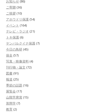
お知らせ
(86)
ご寄贈
(36)
ご挨拶
(10)
アホウドリ保護
(54)
イベント
(164)
テレビ・ラジオ
(21)
トキ保護
(6)
ヤンバルクイナ保護
(7)
今日の鳥研
(45)
保全
(57)
写真・映像資料
(4)
刊行物・論文
(72)
図書
(91)
報道
(25)
季節の話題
(16)
展覧会
(17)
山階芳麿賞
(15)
形態学
(7)
教育
(2)