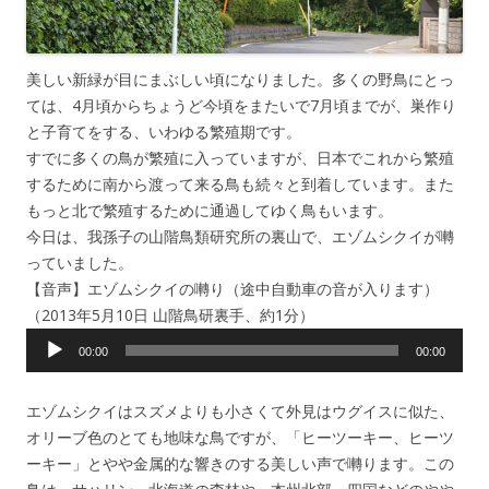
美しい新緑が目にまぶしい頃になりました。多くの野鳥にとっ
ては、4月頃からちょうど今頃をまたいで7月頃までが、巣作り
と子育てをする、いわゆる繁殖期です。
すでに多くの鳥が繁殖に入っていますが、日本でこれから繁殖
するために南から渡って来る鳥も続々と到着しています。また
もっと北で繁殖するために通過してゆく鳥もいます。
今日は、我孫子の山階鳥類研究所の裏山で、エゾムシクイが囀
っていました。
【音声】エゾムシクイの囀り（途中自動車の音が入ります）
（2013年5月10日 山階鳥研裏手、約1分）
音
00:00
00:00
声
プ
エゾムシクイはスズメよりも小さくて外見はウグイスに似た、
レ
オリーブ色のとても地味な鳥ですが、「ヒーツーキー、ヒーツ
ー
ーキー」とやや金属的な響きのする美しい声で囀ります。この
ヤ