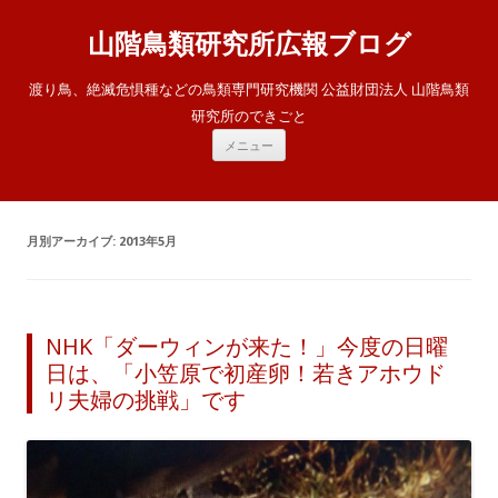
山階鳥類研究所広報ブログ
渡り鳥、絶滅危惧種などの鳥類専門研究機関 公益財団法人 山階鳥類
研究所のできごと
コ
メニュー
ン
テ
ン
ツ
へ
ス
月別アーカイブ:
2013年5月
キ
ッ
プ
NHK「ダーウィンが来た！」今度の日曜
日は、「小笠原で初産卵！若きアホウド
リ夫婦の挑戦」です