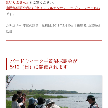
配いりません」
もご覧ください。
山階鳥類研究所の「鳥インフルエンザ」トップページはこちら
です。
カテゴリー:
季節の話題
| 投稿日:
2013年5月10日
|
投稿者:
山階鳥研
広報
バードウィーク手賀沼探鳥会が
5/12（日）に開催されます