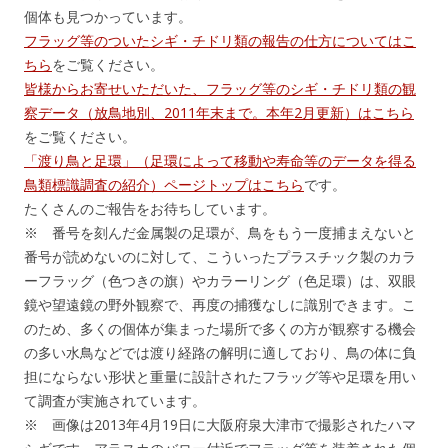
個体も見つかっています。
フラッグ等のついたシギ・チドリ類の報告の仕方についてはこ
ちら
をご覧ください。
皆様からお寄せいただいた、フラッグ等のシギ・チドリ類の観
察データ（放鳥地別、2011年末まで。本年2月更新）はこちら
をご覧ください。
「渡り鳥と足環」（足環によって移動や寿命等のデータを得る
鳥類標識調査の紹介）ページトップはこちら
です。
たくさんのご報告をお待ちしています。
※ 番号を刻んだ金属製の足環が、鳥をもう一度捕まえないと
番号が読めないのに対して、こういったプラスチック製のカラ
ーフラッグ（色つきの旗）やカラーリング（色足環）は、双眼
鏡や望遠鏡の野外観察で、再度の捕獲なしに識別できます。こ
のため、多くの個体が集まった場所で多くの方が観察する機会
の多い水鳥などでは渡り経路の解明に適しており、鳥の体に負
担にならない形状と重量に設計されたフラッグ等や足環を用い
て調査が実施されています。
※ 画像は2013年4月19日に大阪府泉大津市で撮影されたハマ