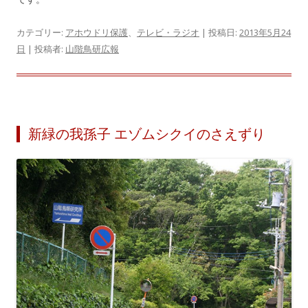
カテゴリー:
アホウドリ保護
、
テレビ・ラジオ
| 投稿日:
2013年5月24
日
|
投稿者:
山階鳥研広報
新緑の我孫子 エゾムシクイのさえずり