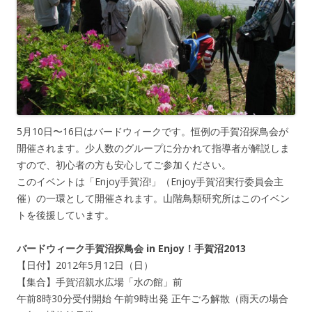
5月10日〜16日はバードウィークです。恒例の手賀沼探鳥会が
開催されます。少人数のグループに分かれて指導者が解説しま
すので、初心者の方も安心してご参加ください。
このイベントは「Enjoy手賀沼!」（Enjoy手賀沼実行委員会主
催）の一環として開催されます。山階鳥類研究所はこのイベン
トを後援しています。
バードウィーク手賀沼探鳥会 in Enjoy！手賀沼2013
【日付】2012年5月12日（日）
【集合】手賀沼親水広場「水の館」前
午前8時30分受付開始 午前9時出発 正午ごろ解散（雨天の場合