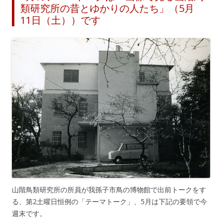
類研究所の昔とゆかりの人たち」（5月
11日（土））です
山階鳥類研究所の所員が我孫子市鳥の博物館で出前トークをす
る、第2土曜日恒例の「テーマトーク」、5月は下記の要領で今
週末です。