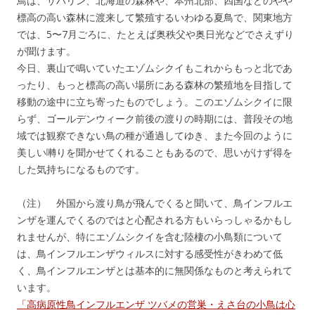
鳥は、サハリン、北海道の森林や、本州北部、四国などのやや
ー
標高の高い森林に渡来して繁殖するいわゆる夏鳥で、関東地方
では、5〜7月ごろに、たとえば奥秩父や奥日光などでさえずり
が聞けます。
今日、裏山で鳴いていたエゾムシクイもこれからもっと北であ
ったり、もっと標高の高い場所にある森林の繁殖地を目指して
移動の途中に立ち寄ったものでしょう。このエゾムシクイに限
らず、ゴールデンウィーク前後の渡りの時期には、普段その地
域では観察できない鳥の種が通過してゆき、また今回のように
美しい囀りを聞かせてくれることもあるので、思いがけず得を
した気持ちになるものです。
（注） 外国から渡り鳥が飛んでくると聞いて、鳥インフルエ
ンザを運んでくるのではと心配される方もいらっしゃるかもし
れませんが、特にエゾムシクイを含む陸棲の小鳥類について
は、鳥インフルエンザウィルスに対する感受性がきわめて低
く、鳥インフルエンザとは基本的に無関係なものと考えられて
います。
「高病原性鳥インフルエンザ ツバメの営巣・えさ台の小鳥は心