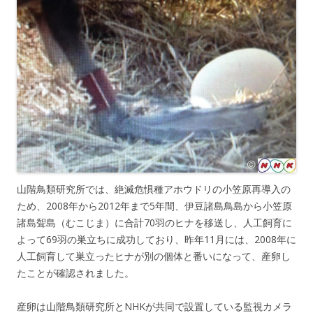
山階鳥類研究所では、絶滅危惧種アホウドリの小笠原再導入の
ため、2008年から2012年まで5年間、伊豆諸島鳥島から小笠原
諸島聟島（むこじま）に合計70羽のヒナを移送し、人工飼育に
よって69羽の巣立ちに成功しており、昨年11月には、2008年に
人工飼育して巣立ったヒナが別の個体と番いになって、産卵し
たことが確認されました。
産卵は山階鳥類研究所とNHKが共同で設置している監視カメラ