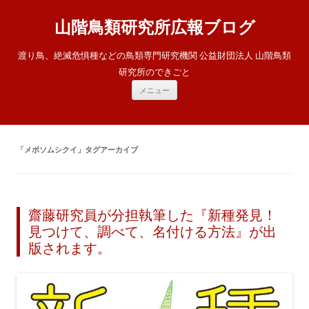
山階鳥類研究所広報ブログ
渡り鳥、絶滅危惧種などの鳥類専門研究機関 公益財団法人 山階鳥類
研究所のできごと
コ
メニュー
ン
テ
ン
ツ
へ
ス
「
メボソムシクイ
」タグアーカイブ
キ
ッ
プ
齋藤研究員が分担執筆した『新種発見！
見つけて、調べて、名付ける方法』が出
版されます。