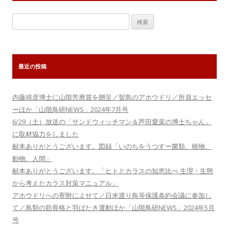
検
索:
最近の投稿
内藤靖彦博士に山階芳麿賞を贈呈／聟島のアホウドリ／所員エッセ
ーほか「山階鳥研NEWS」2024年7月号
6/29（土）放送の「サンドウィッチマン＆芦田愛菜の博士ちゃん」
に取材協力をしました
献本ありがとうございます。図録「いのちをうつすー菌類、植物、
動物、人間」
献本ありがとうございます。「ヒトとカラスの知恵比べ 生理・生態
から考えたカラス対策マニュアル」
アホウドリへの寄附によせて／日米渡り鳥等保護条約会議に参加し
て／鳥類の筋骨格と羽ばたき運動ほか「山階鳥研NEWS」2024年5月
号