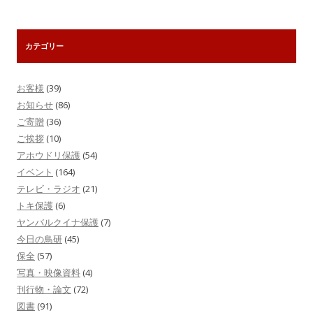
カテゴリー
お客様
(39)
お知らせ
(86)
ご寄贈
(36)
ご挨拶
(10)
アホウドリ保護
(54)
イベント
(164)
テレビ・ラジオ
(21)
トキ保護
(6)
ヤンバルクイナ保護
(7)
今日の鳥研
(45)
保全
(57)
写真・映像資料
(4)
刊行物・論文
(72)
図書
(91)