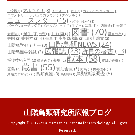
アホウドリ
(3)
ご挨拶
(1)
イラスト
(1)
カモ
(1)
カンムリツクシガモ
(1)
コウノトリ
(1)
シジュウカラガン
(1)
ナベヅル
(1)
ニュースレター
(15)
ハクセキレイ
(1)
バードウォッチング
(1)
メボソムシクイ
(1)
モノクロ写真
(1)
中西悟堂
(1)
会報
(1)
図書
(70)
保全
(3)
刊行物
(3)
会報誌
(1)
分類
(1)
垂直分布
(1)
寄贈
(2)
寄贈本
(2)
小笠原諸島
(2)
山階芳麿賞
(2)
小林重三
(1)
山階鳥研NEWS
(24)
山階鳥学セミナー
(3)
広報誌
(23)
所員の著書
(13)
山階鳥類学雑誌
(3)
献本
(58)
捕獲技術入門
(2)
海鳥
(2)
構造色
(1)
絶滅の危機
(1)
蔵書
(55)
賛助会員
(3)
聟島
(2)
野鳥
(1)
骨格標本
(1)
鳥類標識調査
(5)
鳥類保護
(3)
鳥類のデザイン
(1)
鳥類学
(1)
山階鳥類研究所広報ブログ
Copyright © 2012-2026 Yamashina Institute for Ornithology. All Rights
Reserved.