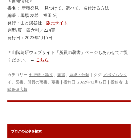
＜書籍情報＞
書名： 新種発見！ 見つけて、調べて、名付ける方法
編著：馬場 友希 福田 宏
発行：山と渓谷社
版元サイト
判型/頁：四六判／224頁
発行日：2023年1月5日
＊山階鳥研ウェブサイト「所員の著書」ページもあわせてご覧
ください。 →
こちら
カテゴリー:
刊行物・論文
、
図書
、
系統・分類
| タグ:
メボソムシク
イ
、
図書
、
所員の著書
、
蔵書
| 投稿日:
2022年12月12日
|
投稿者:
山
階鳥研広報
ブログの記事を検索