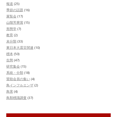
報道
(25)
季節の話題
(16)
展覧会
(17)
山階芳麿賞
(15)
形態学
(7)
教育
(2)
未分類
(33)
東日本大震災関連
(10)
標本
(50)
生態
(47)
研究集会
(15)
系統・分類
(18)
賛助会員の集い
(4)
鳥インフルエンザ
(2)
鳥害
(4)
鳥類標識調査
(37)