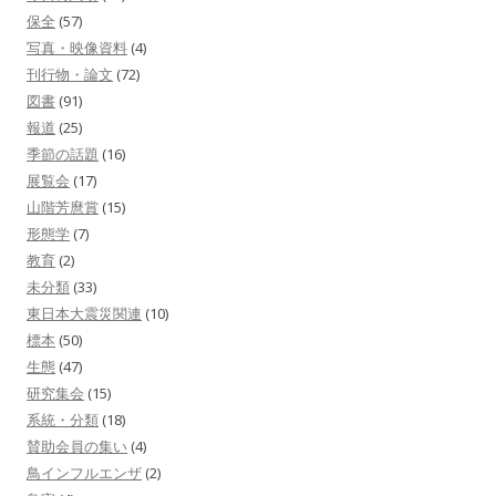
保全
(57)
写真・映像資料
(4)
刊行物・論文
(72)
図書
(91)
報道
(25)
季節の話題
(16)
展覧会
(17)
山階芳麿賞
(15)
形態学
(7)
教育
(2)
未分類
(33)
東日本大震災関連
(10)
標本
(50)
生態
(47)
研究集会
(15)
系統・分類
(18)
賛助会員の集い
(4)
鳥インフルエンザ
(2)