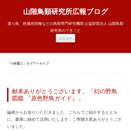
山階鳥類研究所広報ブログ
渡り鳥、絶滅危惧種などの鳥類専門研究機関 公益財団法人 山階鳥類
研究所のできごと
コ
メニュー
ン
テ
ン
ツ
へ
ス
「
小林重三
」タグアーカイブ
キ
ッ
プ
献本ありがとうございます。「幻の野鳥
図鑑 『原色野鳥ガイド』」
編者からお送りいただきました。こちらでご紹介するととも
に、書庫に納めて活用いたします。ご寄贈大変ありがとうござ
いました。