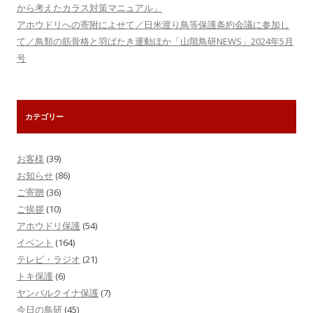
から考えたカラス対策マニュアル」
アホウドリへの寄附によせて／日米渡り鳥等保護条約会議に参加し
て／鳥類の筋骨格と羽ばたき運動ほか「山階鳥研NEWS」2024年5月
号
カテゴリー
お客様
(39)
お知らせ
(86)
ご寄贈
(36)
ご挨拶
(10)
アホウドリ保護
(54)
イベント
(164)
テレビ・ラジオ
(21)
トキ保護
(6)
ヤンバルクイナ保護
(7)
今日の鳥研
(45)