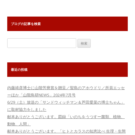
ブログの記事を検索
検
索:
最近の投稿
内藤靖彦博士に山階芳麿賞を贈呈／聟島のアホウドリ／所員エッセ
ーほか「山階鳥研NEWS」2024年7月号
6/29（土）放送の「サンドウィッチマン＆芦田愛菜の博士ちゃん」
に取材協力をしました
献本ありがとうございます。図録「いのちをうつすー菌類、植物、
動物、人間」
献本ありがとうございます。「ヒトとカラスの知恵比べ 生理・生態