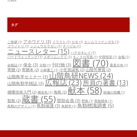
タグ
アホウドリ
(3)
ご挨拶
(1)
イラスト
(1)
カモ
(1)
カンムリツクシガモ
(1)
コウノトリ
(1)
シジュウカラガン
(1)
ナベヅル
(1)
ニュースレター
(15)
ハクセキレイ
(1)
バードウォッチング
(1)
メボソムシクイ
(1)
モノクロ写真
(1)
中西悟堂
(1)
会報
(1)
図書
(70)
保全
(3)
刊行物
(3)
会報誌
(1)
分類
(1)
垂直分布
(1)
寄贈
(2)
寄贈本
(2)
小笠原諸島
(2)
山階芳麿賞
(2)
小林重三
(1)
山階鳥研NEWS
(24)
山階鳥学セミナー
(3)
広報誌
(23)
所員の著書
(13)
山階鳥類学雑誌
(3)
献本
(58)
捕獲技術入門
(2)
海鳥
(2)
構造色
(1)
絶滅の危機
(1)
蔵書
(55)
賛助会員
(3)
聟島
(2)
野鳥
(1)
骨格標本
(1)
鳥類標識調査
(5)
鳥類保護
(3)
鳥類のデザイン
(1)
鳥類学
(1)