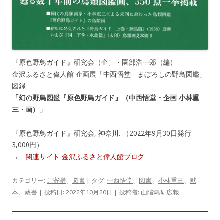
『原色野鳥ガイド』研究会（企）・園部浩一郎（編）
金沢ふるさと偉人館 企画展「中西悟堂 まぼろしの野鳥図鑑」
図録
「幻の野鳥図鑑『原色野鳥ガイド』（中西悟堂・企画 小林重
三・画）」
『原色野鳥ガイド』研究会, 神奈川. （2022年9月30日発行.
3,000円）
→
関連サイト 金沢ふるさと偉人館ブログ
カテゴリー:
ご寄贈
、
図書
| タグ:
中西悟堂
、
図書
、
小林重三
、
献
本
、
蔵書
| 投稿日:
2022年10月20日
|
投稿者:
山階鳥研広報