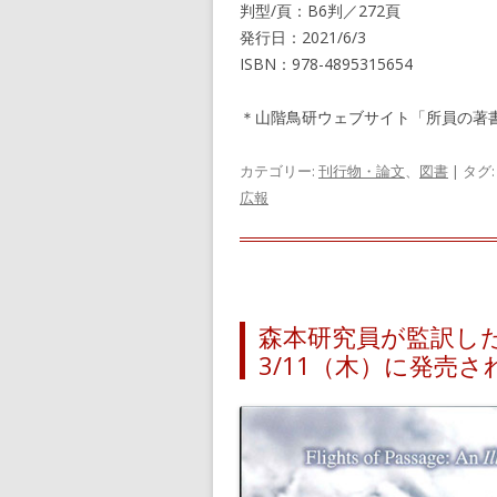
判型/頁：B6判／272頁
発行日：2021/6/3
ISBN：978-4895315654
＊山階鳥研ウェブサイト「所員の著
カテゴリー:
刊行物・論文
、
図書
| タグ
広報
森本研究員が監訳し
3/11（木）に発売