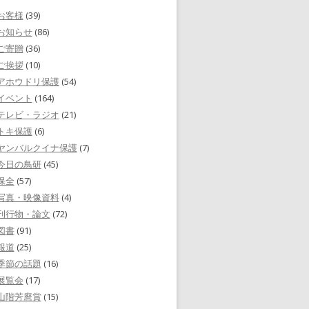
お客様
(39)
お知らせ
(86)
ご寄贈
(36)
ご挨拶
(10)
アホウドリ保護
(54)
イベント
(164)
テレビ・ラジオ
(21)
トキ保護
(6)
ヤンバルクイナ保護
(7)
今日の鳥研
(45)
保全
(57)
写真・映像資料
(4)
刊行物・論文
(72)
図書
(91)
報道
(25)
季節の話題
(16)
展覧会
(17)
山階芳麿賞
(15)