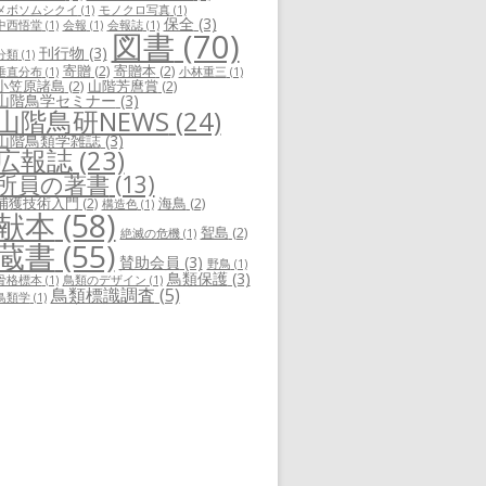
メボソムシクイ
(1)
モノクロ写真
(1)
保全
(3)
中西悟堂
(1)
会報
(1)
会報誌
(1)
図書
(70)
刊行物
(3)
分類
(1)
寄贈
(2)
寄贈本
(2)
垂直分布
(1)
小林重三
(1)
小笠原諸島
(2)
山階芳麿賞
(2)
山階鳥学セミナー
(3)
山階鳥研NEWS
(24)
山階鳥類学雑誌
(3)
広報誌
(23)
所員の著書
(13)
捕獲技術入門
(2)
海鳥
(2)
構造色
(1)
献本
(58)
聟島
(2)
絶滅の危機
(1)
蔵書
(55)
賛助会員
(3)
野鳥
(1)
鳥類保護
(3)
骨格標本
(1)
鳥類のデザイン
(1)
鳥類標識調査
(5)
鳥類学
(1)