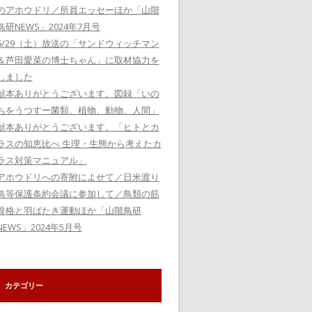
のアホウドリ／所員エッセーほか「山階
鳥研NEWS」2024年7月号
6/29（土）放送の「サンドウィッチマン
＆芦田愛菜の博士ちゃん」に取材協力を
しました
献本ありがとうございます。図録「いの
ちをうつすー菌類、植物、動物、人間」
献本ありがとうございます。「ヒトとカ
ラスの知恵比べ 生理・生態から考えたカ
ラス対策マニュアル」
アホウドリへの寄附によせて／日米渡り
鳥等保護条約会議に参加して／鳥類の筋
骨格と羽ばたき運動ほか「山階鳥研
NEWS」2024年5月号
カテゴリー