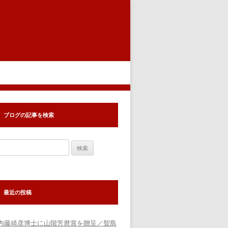
ブログの記事を検索
検
索:
最近の投稿
内藤靖彦博士に山階芳麿賞を贈呈／聟島