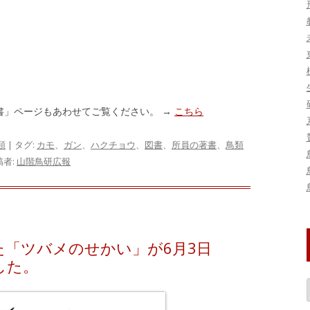
書」ページもあわせてご覧ください。 →
こちら
類
| タグ:
カモ
、
ガン
、
ハクチョウ
、
図書
、
所員の著書
、
鳥類
稿者:
山階鳥研広報
た「ツバメのせかい」が6月3日
した。