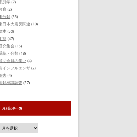
形態学
(7)
教育
(2)
未分類
(33)
東日本大震災関連
(10)
標本
(50)
生態
(47)
研究集会
(15)
系統・分類
(18)
賛助会員の集い
(4)
鳥インフルエンザ
(2)
鳥害
(4)
鳥類標識調査
(37)
月別記事一覧
月
別
記