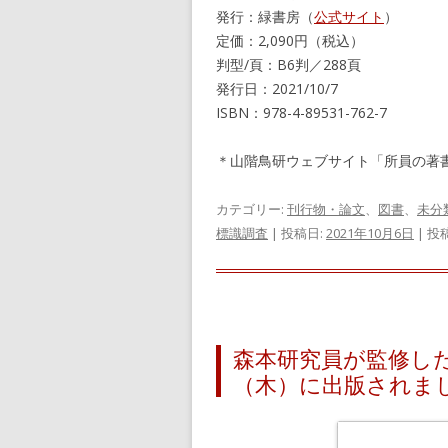
発行：緑書房（
公式サイト
）
定価：2,090円（税込）
判型/頁：B6判／288頁
発行日：2021/10/7
ISBN：978-4-89531-762-7
＊山階鳥研ウェブサイト「所員の著
カテゴリー:
刊行物・論文
、
図書
、
未分
標識調査
| 投稿日:
2021年10月6日
|
投
森本研究員が監修し
（木）に出版されま