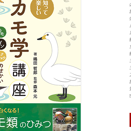
刊行物・論文
ヤンバルクイナ保護
図書
鳥インフルエンザ
写真・映像資料
季節の話題
トキ保護
標本
東日本大震災関連
生態
研究集会
系統・分類
鳥害
鳥類標識調査