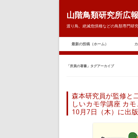
山階鳥類研究所広
渡り鳥、絶滅危惧種などの鳥類専門研究
最新の投稿（ホーム）
カ
「
所員の著書
」タグアーカイブ
森本研究員が監修と
しいカモ学講座 カ
10月7日（木）に出