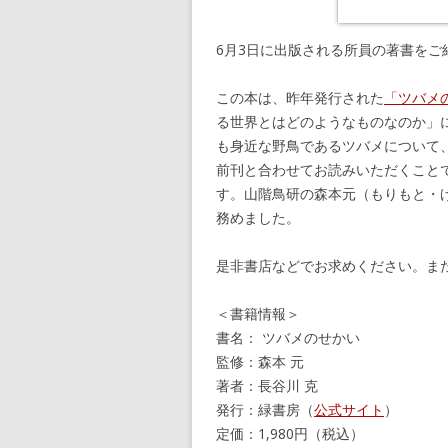
6月3日に出版される所員の著書をご
この本は、昨年発行された
「ツバメ
る世界とはどのようなものなのか」
も身近な野鳥であるツバメについて
前刊と合わせてお読みいただくこと
す。山階鳥研の森本元（もりもと・
務めました。
是非書店などでお求めください。ま
＜書籍情報＞
書名： ツバメのせかい
監修：森本 元
著者：長谷川 克
発行：緑書房（
公式サイト
）
定価：1,980円（税込）