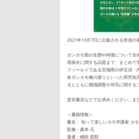
2021年10月7日に出版される所員
ガンカモ類の生態や特徴について全
境保全に関する話題まで、まとめて
フィールドである宮城県の伊豆沼・
各ガンカモ種の渡りといった研究知
るとともに標識調査や羽毛に関する
是非書店などでお求めください。ま
＜書籍情報＞
書名： 知って楽しいカモ学講座 カ
監修：森本 元
著者：嶋田 哲郎