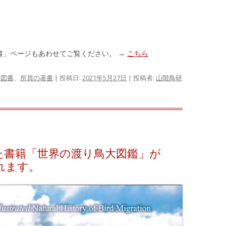
書」ページもあわせてご覧ください。 →
こちら
:
図書
、
所員の著書
| 投稿日:
2021年5月27日
|
投稿者:
山階鳥研
た書籍「世界の渡り鳥大図鑑」が
されます。