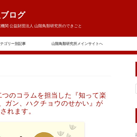
報ブログ
機関 公益財団法人 山階鳥類研究所のできごと
コ
ン
テゴリー別記事
山階鳥類研究所メインサイトへ
テ
ン
ツ
ご挨拶
へ
ス
キ
今日の鳥研
お客様
ッ
プ
お知らせ
二つのコラムを担当した『知って楽
イベント
賛助会員の集い
モ、ガン、ハクチョウのせかい』が
テレビ・ラジオ
山階芳麿賞
版されます。
報道
展覧会
保全
アホウドリ保護