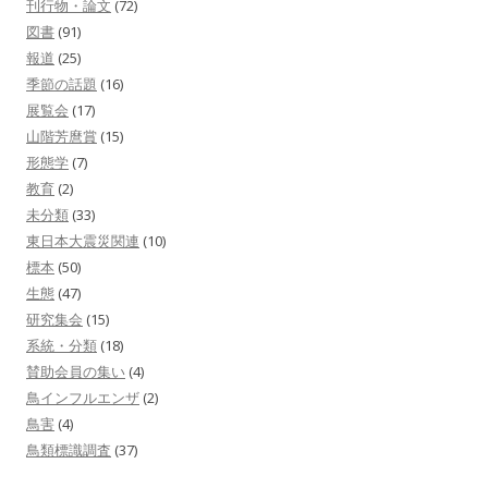
刊行物・論文
(72)
図書
(91)
報道
(25)
季節の話題
(16)
展覧会
(17)
山階芳麿賞
(15)
形態学
(7)
教育
(2)
未分類
(33)
東日本大震災関連
(10)
標本
(50)
生態
(47)
研究集会
(15)
系統・分類
(18)
賛助会員の集い
(4)
鳥インフルエンザ
(2)
鳥害
(4)
鳥類標識調査
(37)