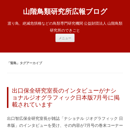
山階鳥類研究所広報ブログ
渡り鳥、絶滅危惧種などの鳥類専門研究機関 公益財団法人 山階鳥類
研究所のできごと
コ
メニュー
ン
テ
ン
ツ
へ
ス
「
聟島
」タグアーカイブ
キ
ッ
プ
出口保全研究室長のインタビューがナシ
ョナルジオグラフィック日本版7月号に掲
載されています
出口智広保全研究室長が雑誌「ナショナル ジオグラフィック 日
本版」のインタビューを受け、その内容が7月号の巻末コーナー