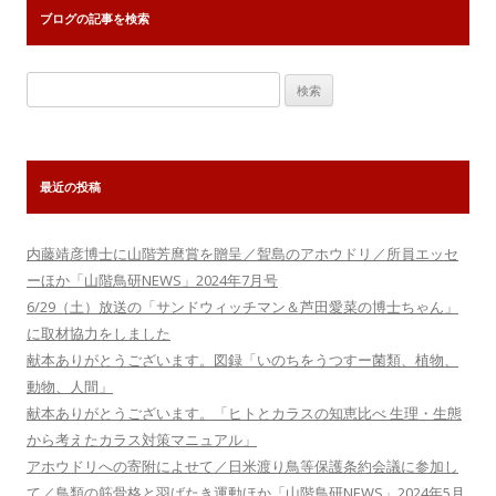
ブログの記事を検索
検
索:
最近の投稿
内藤靖彦博士に山階芳麿賞を贈呈／聟島のアホウドリ／所員エッセ
ーほか「山階鳥研NEWS」2024年7月号
6/29（土）放送の「サンドウィッチマン＆芦田愛菜の博士ちゃん」
に取材協力をしました
献本ありがとうございます。図録「いのちをうつすー菌類、植物、
動物、人間」
献本ありがとうございます。「ヒトとカラスの知恵比べ 生理・生態
から考えたカラス対策マニュアル」
アホウドリへの寄附によせて／日米渡り鳥等保護条約会議に参加し
て／鳥類の筋骨格と羽ばたき運動ほか「山階鳥研NEWS」2024年5月