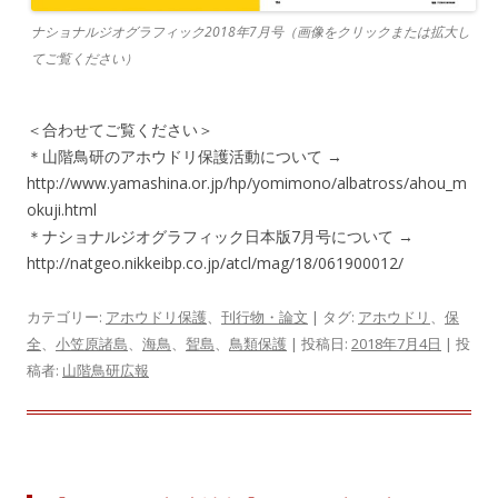
ナショナルジオグラフィック2018年7月号（画像をクリックまたは拡大し
てご覧ください）
＜合わせてご覧ください＞
＊山階鳥研のアホウドリ保護活動について →
http://www.yamashina.or.jp/hp/yomimono/albatross/ahou_m
okuji.html
＊ナショナルジオグラフィック日本版7月号について →
http://natgeo.nikkeibp.co.jp/atcl/mag/18/061900012/
カテゴリー:
アホウドリ保護
、
刊行物・論文
| タグ:
アホウドリ
、
保
全
、
小笠原諸島
、
海鳥
、
聟島
、
鳥類保護
| 投稿日:
2018年7月4日
|
投
稿者:
山階鳥研広報