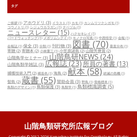
タグ
アホウドリ
(3)
ご挨拶
(1)
イラスト
(1)
カモ
(1)
カンムリツクシガモ
(1)
コウノトリ
(1)
シジュウカラガン
(1)
ナベヅル
(1)
ニュースレター
(15)
ハクセキレイ
(1)
バードウォッチング
(1)
メボソムシクイ
(1)
モノクロ写真
(1)
中西悟堂
(1)
会報
(1)
図書
(70)
保全
(3)
刊行物
(3)
会報誌
(1)
分類
(1)
垂直分布
(1)
寄贈
(2)
寄贈本
(2)
小笠原諸島
(2)
山階芳麿賞
(2)
小林重三
(1)
山階鳥研NEWS
(24)
山階鳥学セミナー
(3)
広報誌
(23)
所員の著書
(13)
山階鳥類学雑誌
(3)
献本
(58)
捕獲技術入門
(2)
海鳥
(2)
構造色
(1)
絶滅の危機
(1)
蔵書
(55)
賛助会員
(3)
聟島
(2)
野鳥
(1)
骨格標本
(1)
鳥類標識調査
(5)
鳥類保護
(3)
鳥類のデザイン
(1)
鳥類学
(1)
山階鳥類研究所広報ブログ
Copyright © 2012-2026 Yamashina Institute for Ornithology. All Rights