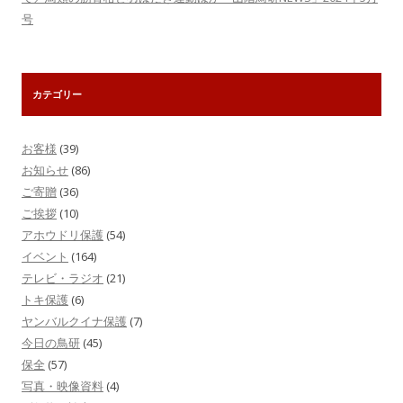
号
カテゴリー
お客様
(39)
お知らせ
(86)
ご寄贈
(36)
ご挨拶
(10)
アホウドリ保護
(54)
イベント
(164)
テレビ・ラジオ
(21)
トキ保護
(6)
ヤンバルクイナ保護
(7)
今日の鳥研
(45)
保全
(57)
写真・映像資料
(4)