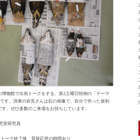
刊行物・論文
ヤンバルクイナ保護
図書
鳥インフルエンザ
写真・映像資料
季節の話題
トキ保護
標本
東日本大震災関連
生態
研究集会
系統・分類
鳥害
の博物館で出前トークをする、第2土曜日恒例の「テーマ
鳥類標識調査
末です。演者の岩見さんは右の画像で、自分で作った仮剥
です。ぜひ多数のご来場をお待ちしています。
」
究室研究員
ーマトーク終了後、質疑応答の時間あり