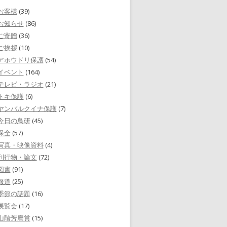
お客様
(39)
お知らせ
(86)
ご寄贈
(36)
ご挨拶
(10)
アホウドリ保護
(54)
イベント
(164)
テレビ・ラジオ
(21)
トキ保護
(6)
ヤンバルクイナ保護
(7)
今日の鳥研
(45)
保全
(57)
写真・映像資料
(4)
刊行物・論文
(72)
図書
(91)
報道
(25)
季節の話題
(16)
展覧会
(17)
山階芳麿賞
(15)