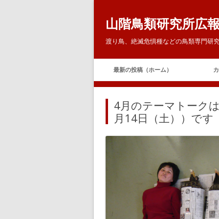
山階鳥類研究所広
渡り鳥、絶滅危惧種などの鳥類専門研究
最新の投稿（ホーム）
カ
4月のテーマトーク
月14日（土））です