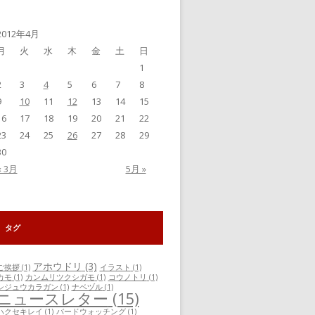
事
一
覧
2012年4月
月
火
水
木
金
土
日
1
2
3
4
5
6
7
8
9
10
11
12
13
14
15
16
17
18
19
20
21
22
23
24
25
26
27
28
29
30
« 3月
5月 »
タグ
アホウドリ
(3)
ご挨拶
(1)
イラスト
(1)
カモ
(1)
カンムリツクシガモ
(1)
コウノトリ
(1)
シジュウカラガン
(1)
ナベヅル
(1)
ニュースレター
(15)
ハクセキレイ
(1)
バードウォッチング
(1)