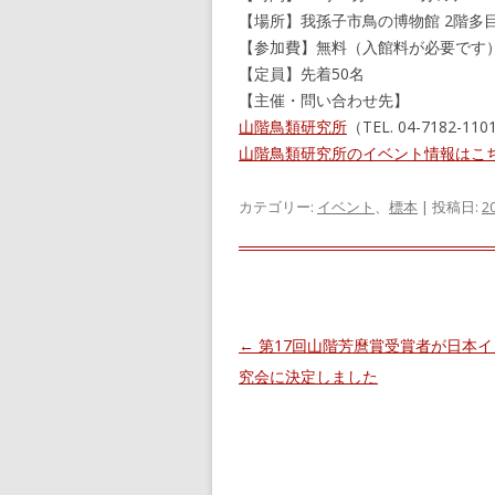
【場所】我孫子市鳥の博物館 2階多
【参加費】無料（入館料が必要です
【定員】先着50名
【主催・問い合わせ先】
山階鳥類研究所
（TEL. 04-7182-11
山階鳥類研究所のイベント情報はこ
カテゴリー:
イベント
、
標本
| 投稿日:
2
投
←
第17回山階芳麿賞受賞者が日本イ
稿
究会に決定しました
ナ
ビ
ゲ