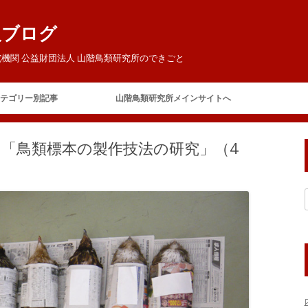
報ブログ
機関 公益財団法人 山階鳥類研究所のできごと
コ
ン
テゴリー別記事
山階鳥類研究所メインサイトへ
テ
ン
ツ
ご挨拶
へ
は「鳥類標本の製作技法の研究」（4
ス
キ
今日の鳥研
お客様
ッ
プ
お知らせ
イベント
賛助会員の集い
テレビ・ラジオ
山階芳麿賞
報道
展覧会
保全
アホウドリ保護