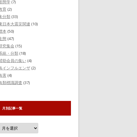
形態学
(7)
教育
(2)
未分類
(33)
東日本大震災関連
(10)
標本
(50)
生態
(47)
研究集会
(15)
系統・分類
(18)
賛助会員の集い
(4)
鳥インフルエンザ
(2)
鳥害
(4)
鳥類標識調査
(37)
月別記事一覧
月
別
記