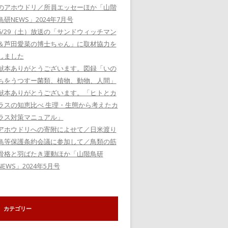
のアホウドリ／所員エッセーほか「山階
鳥研NEWS」2024年7月号
6/29（土）放送の「サンドウィッチマン
＆芦田愛菜の博士ちゃん」に取材協力を
しました
献本ありがとうございます。図録「いの
ちをうつすー菌類、植物、動物、人間」
献本ありがとうございます。「ヒトとカ
ラスの知恵比べ 生理・生態から考えたカ
ラス対策マニュアル」
アホウドリへの寄附によせて／日米渡り
鳥等保護条約会議に参加して／鳥類の筋
骨格と羽ばたき運動ほか「山階鳥研
NEWS」2024年5月号
カテゴリー