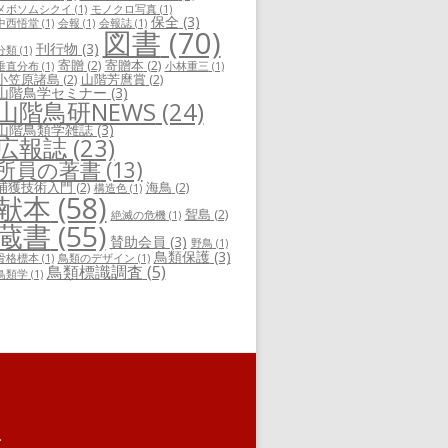
メボソムシクイ
(1)
モノクロ写真
(1)
保全
(3)
中西悟堂
(1)
会報
(1)
会報誌
(1)
図書
(70)
刊行物
(3)
分類
(1)
寄贈
(2)
寄贈本
(2)
垂直分布
(1)
小林重三
(1)
小笠原諸島
(2)
山階芳麿賞
(2)
山階鳥学セミナー
(3)
山階鳥研NEWS
(24)
山階鳥類学雑誌
(3)
広報誌
(23)
所員の著書
(13)
捕獲技術入門
(2)
海鳥
(2)
構造色
(1)
献本
(58)
聟島
(2)
絶滅の危機
(1)
蔵書
(55)
賛助会員
(3)
野鳥
(1)
鳥類保護
(3)
骨格標本
(1)
鳥類のデザイン
(1)
鳥類標識調査
(5)
鳥類学
(1)
.