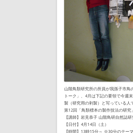
山階鳥類研究所の所員が我孫子市鳥
トーク」、4月は下記の要領で今週
製（研究用の剥製）と写っている人
第12回「鳥類標本の製作技法の研究
【講師】岩見恭子 山階鳥研自然誌研
【日付】4月14日（土）
【時間】13時15分～ ※30分のテ