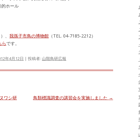
目的ホール
）
01）、
我孫子市鳥の博物館
（TEL. 04-7185-2212）
ちら
です。
012年4月12日
|
投稿者:
山階鳥研広報
ヌワシ研
鳥類標識調査の講習会を実施しました
→