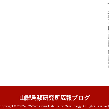
山階鳥類研究所広報ブログ
Copyright © 2012-2026 Yamashina Institute for Ornithology. All Rights Reserved