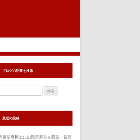
ブログの記事を検索
検
索:
最近の投稿
内藤靖彦博士に山階芳麿賞を贈呈／聟島