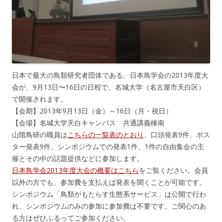
日本で最大の鳥類研究者団体である、日本鳥学会の2013年度大
会が、9月13日〜16日の日程で、名城大学（名古屋市天白区）
で開催されます。
【会期】2013年9月13日（金）～16日（月・祝日）
【会場】名城大学天白キャンパス 共通講義棟南
山階鳥研の職員は
こちらの一覧表のとおり
、口頭発表9件、ポス
ター発表9件、シンポジウムでの発表1件、1件の自由集会の主
催とその中の話題提供などに参加します。
日本鳥学会2013年度大会の概要はこちら
をご覧ください。会員
以外の方でも、参加費を支払えば発表を聞くことが可能です。
シンポジウム「鳥類がもたらす生態系サービス」は公開で行わ
れ、シンポジウムのみの参加に参加費は不要です。ご関心のあ
る方はぜひふるってご参加ください。