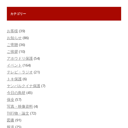
カテゴリー
お客様
(39)
お知らせ
(86)
ご寄贈
(36)
ご挨拶
(10)
アホウドリ保護
(54)
イベント
(164)
テレビ・ラジオ
(21)
トキ保護
(6)
ヤンバルクイナ保護
(7)
今日の鳥研
(45)
保全
(57)
写真・映像資料
(4)
刊行物・論文
(72)
図書
(91)
報道
(25)