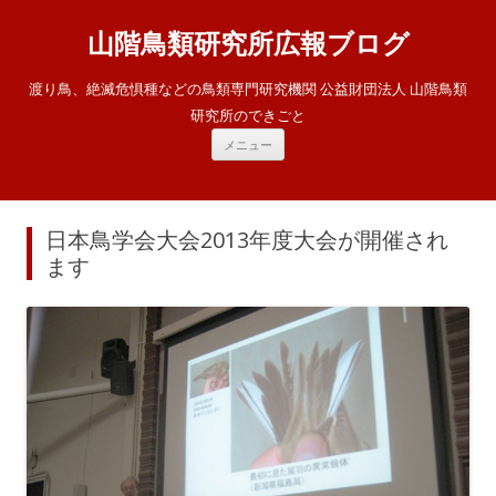
山階鳥類研究所広報ブログ
渡り鳥、絶滅危惧種などの鳥類専門研究機関 公益財団法人 山階鳥類
研究所のできごと
コ
メニュー
ン
テ
ン
ツ
へ
ス
日本鳥学会大会2013年度大会が開催され
キ
ッ
ます
プ