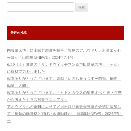
ン
検
索:
最近の投稿
内藤靖彦博士に山階芳麿賞を贈呈／聟島のアホウドリ／所員エッセ
ーほか「山階鳥研NEWS」2024年7月号
6/29（土）放送の「サンドウィッチマン＆芦田愛菜の博士ちゃん」
に取材協力をしました
献本ありがとうございます。図録「いのちをうつすー菌類、植物、
動物、人間」
献本ありがとうございます。「ヒトとカラスの知恵比べ 生理・生態
から考えたカラス対策マニュアル」
アホウドリへの寄附によせて／日米渡り鳥等保護条約会議に参加し
て／鳥類の筋骨格と羽ばたき運動ほか「山階鳥研NEWS」2024年5月
号