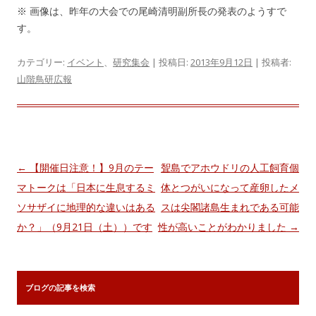
※ 画像は、昨年の大会での尾崎清明副所長の発表のようすで
す。
カテゴリー:
イベント
、
研究集会
| 投稿日:
2013年9月12日
|
投稿者:
山階鳥研広報
投
←
【開催日注意！】9月のテー
聟島でアホウドリの人工飼育個
稿
マトークは「日本に生息するミ
体とつがいになって産卵したメ
ナ
ソサザイに地理的な違いはある
スは尖閣諸島生まれである可能
ビ
か？」（9月21日（土））です
性が高いことがわかりました
→
ゲ
ー
シ
ブログの記事を検索
ョ