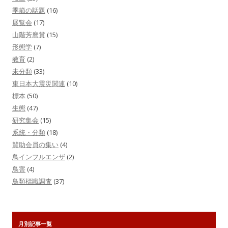
季節の話題
(16)
展覧会
(17)
山階芳麿賞
(15)
形態学
(7)
教育
(2)
未分類
(33)
東日本大震災関連
(10)
標本
(50)
生態
(47)
研究集会
(15)
系統・分類
(18)
賛助会員の集い
(4)
鳥インフルエンザ
(2)
鳥害
(4)
鳥類標識調査
(37)
月別記事一覧