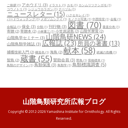
アホウドリ
(3)
ご挨拶
(1)
イラスト
(1)
カモ
(1)
カンムリツクシガモ
(1)
コウノトリ
(1)
シジュウカラガン
(1)
ナベヅル
(1)
ニュースレター
(15)
ハクセキレイ
(1)
バードウォッチング
(1)
メボソムシクイ
(1)
モノクロ写真
(1)
中西悟堂
(1)
会報
(1)
図書
(70)
保全
(3)
刊行物
(3)
会報誌
(1)
分類
(1)
垂直分布
(1)
寄贈
(2)
寄贈本
(2)
小笠原諸島
(2)
山階芳麿賞
(2)
小林重三
(1)
山階鳥研NEWS
(24)
山階鳥学セミナー
(3)
広報誌
(23)
所員の著書
(13)
山階鳥類学雑誌
(3)
献本
(58)
捕獲技術入門
(2)
海鳥
(2)
構造色
(1)
絶滅の危機
(1)
蔵書
(55)
賛助会員
(3)
聟島
(2)
野鳥
(1)
骨格標本
(1)
鳥類標識調査
(5)
鳥類保護
(3)
鳥類のデザイン
(1)
鳥類学
(1)
山階鳥類研究所広報ブログ
Copyright © 2012-2026 Yamashina Institute for Ornithology. All Rights
Reserved.