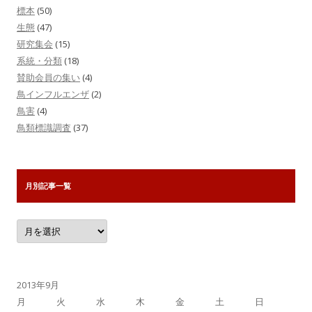
標本
(50)
生態
(47)
研究集会
(15)
系統・分類
(18)
賛助会員の集い
(4)
鳥インフルエンザ
(2)
鳥害
(4)
鳥類標識調査
(37)
月別記事一覧
月
別
記
事
一
覧
2013年9月
月
火
水
木
金
土
日