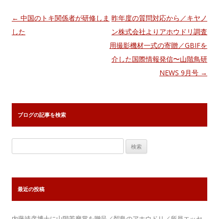
投
←
中国のトキ関係者が研修しま
昨年度の質問対応から／キヤノ
稿
した
ン株式会社よりアホウドリ調査
ナ
用撮影機材一式の寄贈／GBIFを
ビ
介した国際情報発信〜山階鳥研
ゲ
NEWS 9月号
→
ー
シ
ョ
ブログの記事を検索
ン
検
索:
最近の投稿
内藤靖彦博士に山階芳麿賞を贈呈／聟島のアホウドリ／所員エッセ