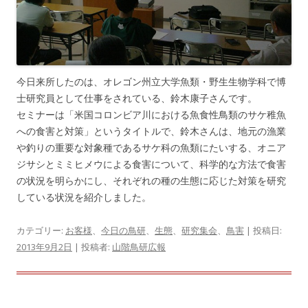
今日来所したのは、オレゴン州立大学魚類・野生生物学科で博
士研究員として仕事をされている、鈴木康子さんです。
セミナーは「米国コロンビア川における魚食性鳥類のサケ稚魚
への食害と対策」というタイトルで、鈴木さんは、地元の漁業
や釣りの重要な対象種であるサケ科の魚類にたいする、オニア
ジサシとミミヒメウによる食害について、科学的な方法で食害
の状況を明らかにし、それぞれの種の生態に応じた対策を研究
している状況を紹介しました。
カテゴリー:
お客様
、
今日の鳥研
、
生態
、
研究集会
、
鳥害
| 投稿日:
2013年9月2日
|
投稿者:
山階鳥研広報