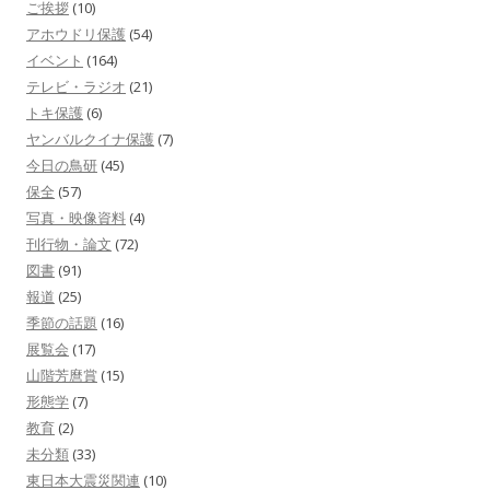
ご挨拶
(10)
アホウドリ保護
(54)
イベント
(164)
テレビ・ラジオ
(21)
トキ保護
(6)
ヤンバルクイナ保護
(7)
今日の鳥研
(45)
保全
(57)
写真・映像資料
(4)
刊行物・論文
(72)
図書
(91)
報道
(25)
季節の話題
(16)
展覧会
(17)
山階芳麿賞
(15)
形態学
(7)
教育
(2)
未分類
(33)
東日本大震災関連
(10)