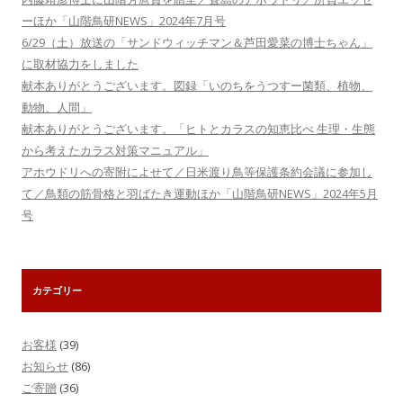
ーほか「山階鳥研NEWS」2024年7月号
6/29（土）放送の「サンドウィッチマン＆芦田愛菜の博士ちゃん」
に取材協力をしました
献本ありがとうございます。図録「いのちをうつすー菌類、植物、
動物、人間」
献本ありがとうございます。「ヒトとカラスの知恵比べ 生理・生態
から考えたカラス対策マニュアル」
アホウドリへの寄附によせて／日米渡り鳥等保護条約会議に参加し
て／鳥類の筋骨格と羽ばたき運動ほか「山階鳥研NEWS」2024年5月
号
カテゴリー
お客様
(39)
お知らせ
(86)
ご寄贈
(36)