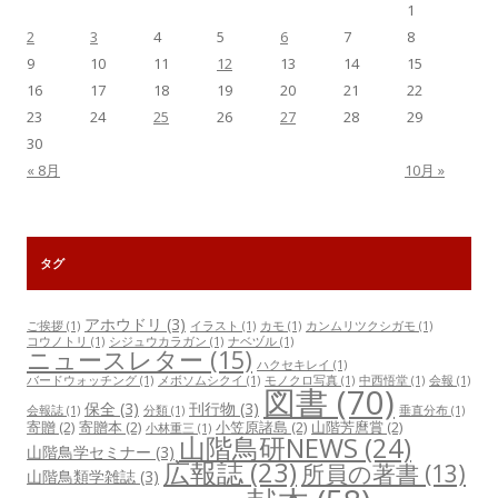
1
2
3
4
5
6
7
8
9
10
11
12
13
14
15
16
17
18
19
20
21
22
23
24
25
26
27
28
29
30
« 8月
10月 »
タグ
アホウドリ
(3)
ご挨拶
(1)
イラスト
(1)
カモ
(1)
カンムリツクシガモ
(1)
コウノトリ
(1)
シジュウカラガン
(1)
ナベヅル
(1)
ニュースレター
(15)
ハクセキレイ
(1)
バードウォッチング
(1)
メボソムシクイ
(1)
モノクロ写真
(1)
中西悟堂
(1)
会報
(1)
図書
(70)
保全
(3)
刊行物
(3)
会報誌
(1)
分類
(1)
垂直分布
(1)
寄贈
(2)
寄贈本
(2)
小笠原諸島
(2)
山階芳麿賞
(2)
小林重三
(1)
山階鳥研NEWS
(24)
山階鳥学セミナー
(3)
広報誌
(23)
所員の著書
(13)
山階鳥類学雑誌
(3)