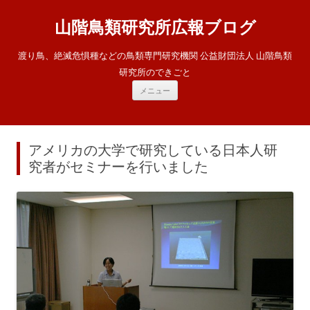
山階鳥類研究所広報ブログ
渡り鳥、絶滅危惧種などの鳥類専門研究機関 公益財団法人 山階鳥類
研究所のできごと
コ
メニュー
ン
テ
ン
ツ
へ
ス
アメリカの大学で研究している日本人研
キ
ッ
究者がセミナーを行いました
プ