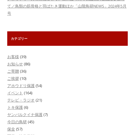
て／鳥類の筋骨格と羽ばたき運動ほか「山階鳥研NEWS」2024年5月
号
カテゴリー
お客様
(39)
お知らせ
(86)
ご寄贈
(36)
ご挨拶
(10)
アホウドリ保護
(54)
イベント
(164)
テレビ・ラジオ
(21)
トキ保護
(6)
ヤンバルクイナ保護
(7)
今日の鳥研
(45)
保全
(57)