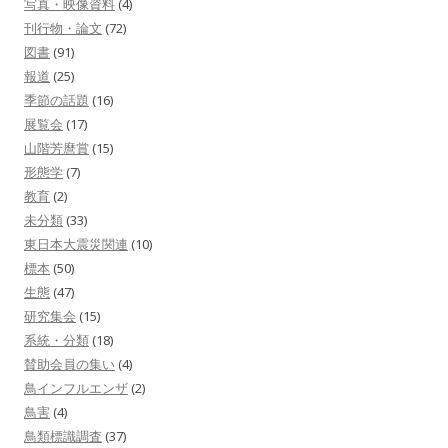
写真・映像資料
(4)
刊行物・論文
(72)
図書
(91)
報道
(25)
季節の話題
(16)
展覧会
(17)
山階芳麿賞
(15)
形態学
(7)
教育
(2)
未分類
(33)
東日本大震災関連
(10)
標本
(50)
生態
(47)
研究集会
(15)
系統・分類
(18)
賛助会員の集い
(4)
鳥インフルエンザ
(2)
鳥害
(4)
鳥類標識調査
(37)