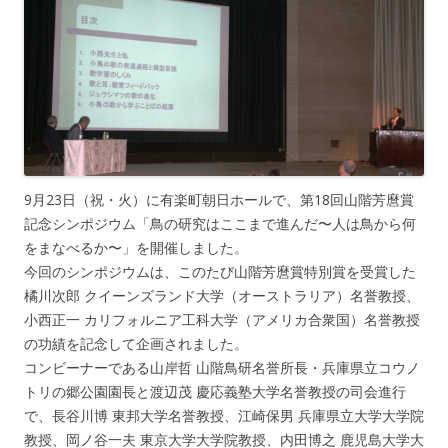
9月23日（祝・火）に有楽町朝日ホールで、第18回山階芳麿賞
記念シンポジウム「鳥の研究はここまで進んだ〜人は鳥から何
をまなべるか〜」を開催しました。
今回のシンポジウムは、このたび山階芳麿賞特別賞を受賞した
橘川次郎 クイーンズランド大学（オーストラリア）名誉教授、
小西正一 カリフォルニア工科大学（アメリカ合衆国）名誉教授
の功績を記念して企画されました。
コンビーナーである山岸哲 山階鳥研名誉所長・兵庫県立コウノ
トリの郷公園園長と渡辺茂 慶応義塾大学名誉教授の司会進行
で、長谷川博 東邦大学名誉教授、江崎保男 兵庫県立大学大学院
教授、岡ノ谷一夫 東京大学大学院教授、内田博之 鹿児島大学大