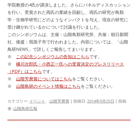
学院教授の4氏が講演しました。さらにパネルディスカッション
を行い、受賞された両氏の業績を回顧し、両氏の研究が鳥類
学・生物学研究にどのようなインパクトを与え、現在の研究に
受け継がれているかについて討議を行いました。
このシンポジウムは、主催：山階鳥類研究所、共催：朝日新聞
社、後援：我孫子市で行われました。内容については、「山階
鳥研NEWS」で詳しくご報告してまいります。
※
この記念シンポジウムの告知はこちら
です。
※
橘川次郎氏・小西正一氏への受賞決定のプレスリリース
（PDF）はこちら
です。
※
山階芳麿賞についてはこちら
をご覧ください。
※
山階鳥研のイベント情報はこちら
をご覧ください。
カテゴリー:
イベント
、
山階芳麿賞
| 投稿日:
2014年9月25日
|
投稿
者:
山階鳥研広報