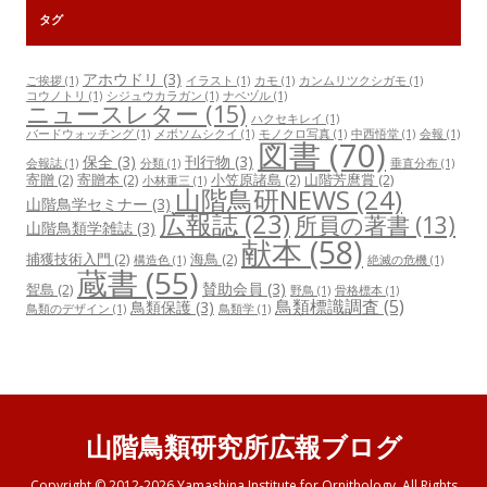
タグ
アホウドリ
(3)
ご挨拶
(1)
イラスト
(1)
カモ
(1)
カンムリツクシガモ
(1)
コウノトリ
(1)
シジュウカラガン
(1)
ナベヅル
(1)
ニュースレター
(15)
ハクセキレイ
(1)
バードウォッチング
(1)
メボソムシクイ
(1)
モノクロ写真
(1)
中西悟堂
(1)
会報
(1)
図書
(70)
保全
(3)
刊行物
(3)
会報誌
(1)
分類
(1)
垂直分布
(1)
寄贈
(2)
寄贈本
(2)
小笠原諸島
(2)
山階芳麿賞
(2)
小林重三
(1)
山階鳥研NEWS
(24)
山階鳥学セミナー
(3)
広報誌
(23)
所員の著書
(13)
山階鳥類学雑誌
(3)
献本
(58)
捕獲技術入門
(2)
海鳥
(2)
構造色
(1)
絶滅の危機
(1)
蔵書
(55)
賛助会員
(3)
聟島
(2)
野鳥
(1)
骨格標本
(1)
鳥類標識調査
(5)
鳥類保護
(3)
鳥類のデザイン
(1)
鳥類学
(1)
山階鳥類研究所広報ブログ
Copyright © 2012-2026 Yamashina Institute for Ornithology. All Rights