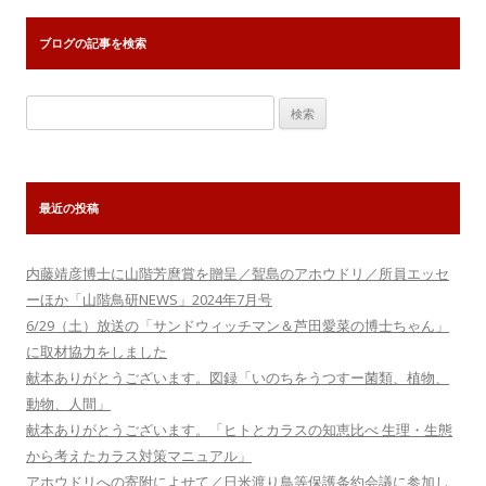
ブログの記事を検索
検
索:
最近の投稿
内藤靖彦博士に山階芳麿賞を贈呈／聟島のアホウドリ／所員エッセ
ーほか「山階鳥研NEWS」2024年7月号
6/29（土）放送の「サンドウィッチマン＆芦田愛菜の博士ちゃん」
に取材協力をしました
献本ありがとうございます。図録「いのちをうつすー菌類、植物、
動物、人間」
献本ありがとうございます。「ヒトとカラスの知恵比べ 生理・生態
から考えたカラス対策マニュアル」
アホウドリへの寄附によせて／日米渡り鳥等保護条約会議に参加し