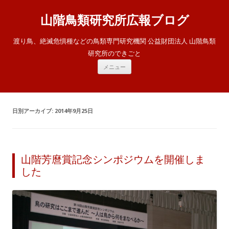
山階鳥類研究所広報ブログ
渡り鳥、絶滅危惧種などの鳥類専門研究機関 公益財団法人 山階鳥類
研究所のできごと
コ
メニュー
ン
テ
ン
ツ
へ
ス
日別アーカイブ:
2014年9月25日
キ
ッ
プ
山階芳麿賞記念シンポジウムを開催しま
した