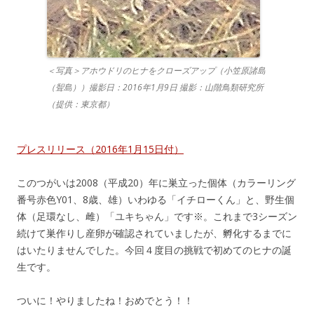
＜写真＞アホウドリのヒナをクローズアップ（小笠原諸島
（聟島））撮影日：2016年1月9日 撮影：山階鳥類研究所
（提供：東京都）
プレスリリース（2016年1月15日付）
このつがいは2008（平成20）年に巣立った個体（カラーリング
番号赤色Y01、8歳、雄）いわゆる「イチローくん」と、野生個
体（足環なし、雌）「ユキちゃん」です※。これまで3シーズン
続けて巣作りし産卵が確認されていましたが、孵化するまでに
はいたりませんでした。今回４度目の挑戦で初めてのヒナの誕
生です。
ついに！やりましたね！おめでとう！！