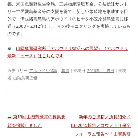
都、米国魚類野生生物局、三井物産環境基金、公益信託サント
リー世界愛鳥基金等の支援を得て、新しい繁殖地を形成する目
的で、伊豆諸島鳥島のアホウドリのヒナを小笠原群島聟島に移
送（2008～2012年）し、その後モニタリングを実施しているも
のです。
※
山階鳥類研究所「アホウドリ復活への展望」（アホウドリ
最新ニュース）はこちらです
カテゴリー:
アホウドリ保護
、
報道
| 投稿日:
2016年1月15日
|
投稿
者:
山階鳥研広報
投
←
第19回山階芳麿賞の募集要
新年のご挨拶／所員紹介／
稿
領を掲載しました
JBF2015報告／コウノトリ保全
ナ
フォーラム報告〜「山階鳥研