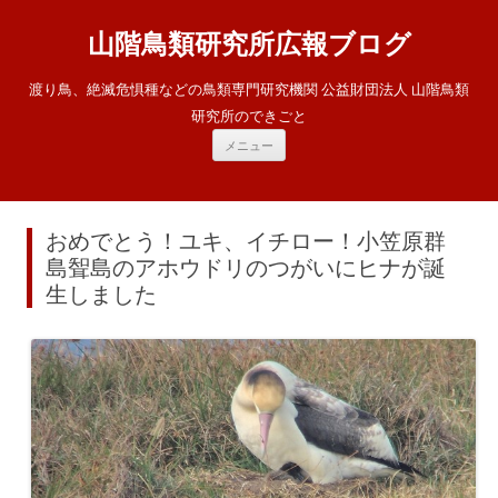
山階鳥類研究所広報ブログ
渡り鳥、絶滅危惧種などの鳥類専門研究機関 公益財団法人 山階鳥類
研究所のできごと
コ
メニュー
ン
テ
ン
ツ
へ
ス
おめでとう！ユキ、イチロー！小笠原群
キ
ッ
島聟島のアホウドリのつがいにヒナが誕
プ
生しました