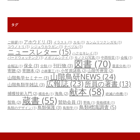
タグ
アホウドリ
(3)
ご挨拶
(1)
イラスト
(1)
カモ
(1)
カンムリツクシガモ
(1)
コウノトリ
(1)
シジュウカラガン
(1)
ナベヅル
(1)
ニュースレター
(15)
ハクセキレイ
(1)
バードウォッチング
(1)
メボソムシクイ
(1)
モノクロ写真
(1)
中西悟堂
(1)
会報
(1)
図書
(70)
保全
(3)
刊行物
(3)
会報誌
(1)
分類
(1)
垂直分布
(1)
寄贈
(2)
寄贈本
(2)
小笠原諸島
(2)
山階芳麿賞
(2)
小林重三
(1)
山階鳥研NEWS
(24)
山階鳥学セミナー
(3)
広報誌
(23)
所員の著書
(13)
山階鳥類学雑誌
(3)
献本
(58)
捕獲技術入門
(2)
海鳥
(2)
構造色
(1)
絶滅の危機
(1)
蔵書
(55)
賛助会員
(3)
聟島
(2)
野鳥
(1)
骨格標本
(1)
鳥類標識調査
(5)
鳥類保護
(3)
鳥類のデザイン
(1)
鳥類学
(1)