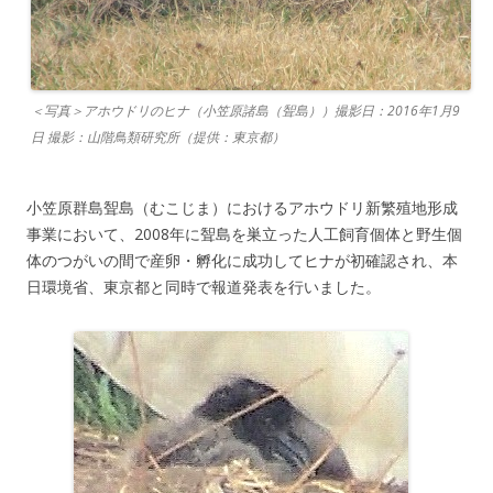
＜写真＞アホウドリのヒナ（小笠原諸島（聟島））撮影日：2016年1月9
日 撮影：山階鳥類研究所（提供：東京都）
小笠原群島聟島（むこじま）におけるアホウドリ新繁殖地形成
事業において、2008年に聟島を巣立った人工飼育個体と野生個
体のつがいの間で産卵・孵化に成功してヒナが初確認され、本
日環境省、東京都と同時で報道発表を行いました。