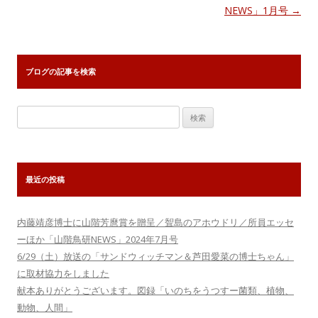
ビ
NEWS」1月号
→
ゲ
ー
シ
ブログの記事を検索
ョ
ン
検
索:
最近の投稿
内藤靖彦博士に山階芳麿賞を贈呈／聟島のアホウドリ／所員エッセ
ーほか「山階鳥研NEWS」2024年7月号
6/29（土）放送の「サンドウィッチマン＆芦田愛菜の博士ちゃん」
に取材協力をしました
献本ありがとうございます。図録「いのちをうつすー菌類、植物、
動物、人間」