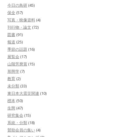
今日の鳥研
(45)
保全
(57)
写真・映像資料
(4)
刊行物・論文
(72)
図書
(91)
報道
(25)
季節の話題
(16)
展覧会
(17)
山階芳麿賞
(15)
形態学
(7)
教育
(2)
未分類
(33)
東日本大震災関連
(10)
標本
(50)
生態
(47)
研究集会
(15)
系統・分類
(18)
賛助会員の集い
(4)