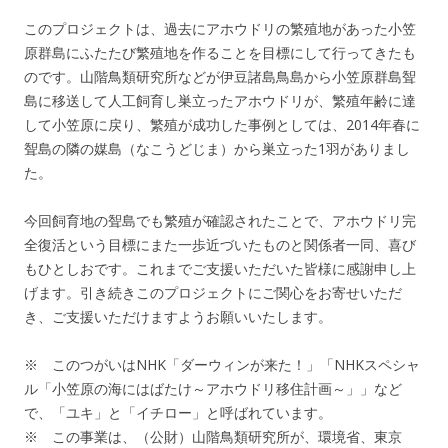
このプロジェクトは、過去にアホウドリの繁殖地があった小笠
原群島にふたたび繁殖地を作ることを目標にして行ってきたも
のです。山階鳥類研究所などが伊豆諸島鳥島から小笠原群島聟
島に移送して人工飼育し巣立ったアホウドリが、繁殖年齢に達
して小笠原に戻り、繁殖が成功した事例としては、2014年春に
聟島の隣の媒島（なこうどじま）から巣立った1羽がありまし
た。
今回飼育地の聟島でも繁殖が確認されたことで、アホウドリ完
全復活という目標にまた一歩近づいたものと関係者一同、喜び
もひとしおです。これまでご支援いただいた皆様に感謝申し上
げます。引き続きこのプロジェクトにご関心をお寄せいただ
き、ご支援いただけますようお願いいたします。
※ このつがいはNHK「ダーウィンが来た！」「NHKスペシャ
ル「小笠原の海にはばたけ～アホウドリ移住計画～」」など
で、「ユキ」と「イチロー」と呼ばれています。
※ この事業は、（公財）山階鳥類研究所が、環境省、東京