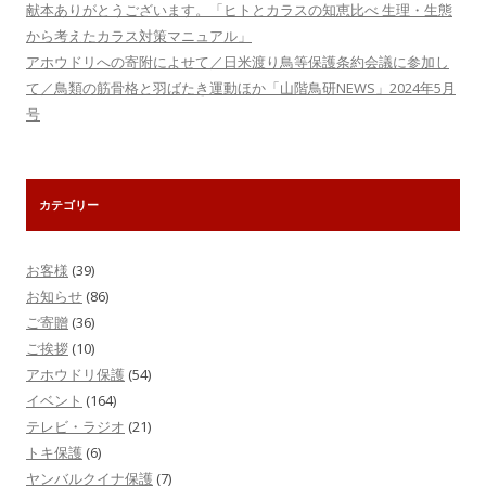
献本ありがとうございます。「ヒトとカラスの知恵比べ 生理・生態
から考えたカラス対策マニュアル」
アホウドリへの寄附によせて／日米渡り鳥等保護条約会議に参加し
て／鳥類の筋骨格と羽ばたき運動ほか「山階鳥研NEWS」2024年5月
号
カテゴリー
お客様
(39)
お知らせ
(86)
ご寄贈
(36)
ご挨拶
(10)
アホウドリ保護
(54)
イベント
(164)
テレビ・ラジオ
(21)
トキ保護
(6)
ヤンバルクイナ保護
(7)