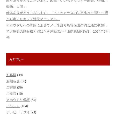
献本ありがとうございます。図録「いのちをうつすー菌類、植物、
動物、人間」
献本ありがとうございます。「ヒトとカラスの知恵比べ 生理・生態
から考えたカラス対策マニュアル」
アホウドリへの寄附によせて／日米渡り鳥等保護条約会議に参加し
て／鳥類の筋骨格と羽ばたき運動ほか「山階鳥研NEWS」2024年5月
号
カテゴリー
お客様
(39)
お知らせ
(86)
ご寄贈
(36)
ご挨拶
(10)
アホウドリ保護
(54)
イベント
(164)
テレビ・ラジオ
(21)