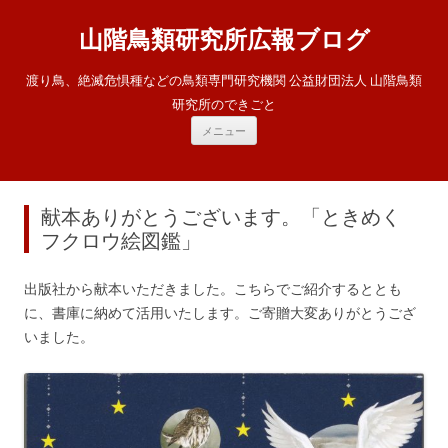
山階鳥類研究所広報ブログ
渡り鳥、絶滅危惧種などの鳥類専門研究機関 公益財団法人 山階鳥類
研究所のできごと
コ
メニュー
ン
テ
ン
ツ
へ
ス
献本ありがとうございます。「ときめく
キ
ッ
フクロウ絵図鑑」
プ
出版社から献本いただきました。こちらでご紹介するととも
に、書庫に納めて活用いたします。ご寄贈大変ありがとうござ
いました。