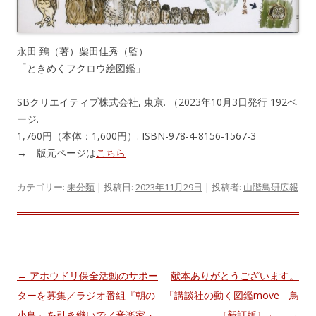
永田 鵄（著）柴田佳秀（監）
「ときめくフクロウ絵図鑑」
SBクリエイティブ株式会社, 東京. （2023年10月3日発行 192ペ
ージ.
1,760円（本体：1,600円）. ISBN-978-4-8156-1567-3
→ 版元ページは
こちら
カテゴリー:
未分類
| 投稿日:
2023年11月29日
|
投稿者:
山階鳥研広報
投
←
アホウドリ保全活動のサポー
献本ありがとうございます。
稿
ターを募集／ラジオ番組『朝の
「講談社の動く図鑑move 鳥
ナ
小鳥』を引き継いで／音楽家・
［新訂版］」
→