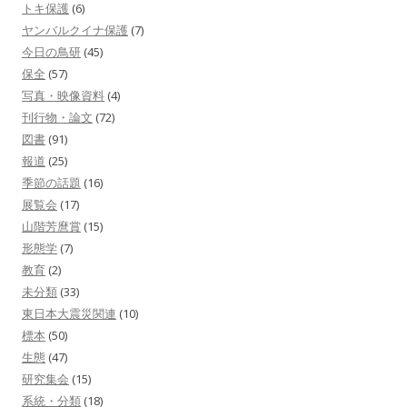
トキ保護
(6)
ヤンバルクイナ保護
(7)
今日の鳥研
(45)
保全
(57)
写真・映像資料
(4)
刊行物・論文
(72)
図書
(91)
報道
(25)
季節の話題
(16)
展覧会
(17)
山階芳麿賞
(15)
形態学
(7)
教育
(2)
未分類
(33)
東日本大震災関連
(10)
標本
(50)
生態
(47)
研究集会
(15)
系統・分類
(18)