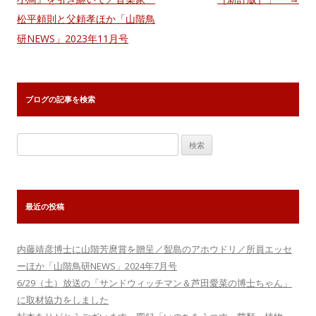
ビ
松平頼則と父頼孝ほか「山階鳥
ゲ
研NEWS」2023年11月号
ー
シ
ョ
ブログの記事を検索
ン
検
索:
最近の投稿
内藤靖彦博士に山階芳麿賞を贈呈／聟島のアホウドリ／所員エッセ
ーほか「山階鳥研NEWS」2024年7月号
6/29（土）放送の「サンドウィッチマン＆芦田愛菜の博士ちゃん」
に取材協力をしました