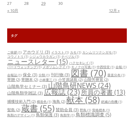
27
28
29
30
« 10月
12月 »
タグ
アホウドリ
(3)
ご挨拶
(1)
イラスト
(1)
カモ
(1)
カンムリツクシガモ
(1)
コウノトリ
(1)
シジュウカラガン
(1)
ナベヅル
(1)
ニュースレター
(15)
ハクセキレイ
(1)
バードウォッチング
(1)
メボソムシクイ
(1)
モノクロ写真
(1)
中西悟堂
(1)
会報
(1)
図書
(70)
保全
(3)
刊行物
(3)
会報誌
(1)
分類
(1)
垂直分布
(1)
寄贈
(2)
寄贈本
(2)
小笠原諸島
(2)
山階芳麿賞
(2)
小林重三
(1)
山階鳥研NEWS
(24)
山階鳥学セミナー
(3)
広報誌
(23)
所員の著書
(13)
山階鳥類学雑誌
(3)
献本
(58)
捕獲技術入門
(2)
海鳥
(2)
構造色
(1)
絶滅の危機
(1)
蔵書
(55)
賛助会員
(3)
聟島
(2)
野鳥
(1)
骨格標本
(1)
鳥類標識調査
(5)
鳥類保護
(3)
鳥類のデザイン
(1)
鳥類学
(1)