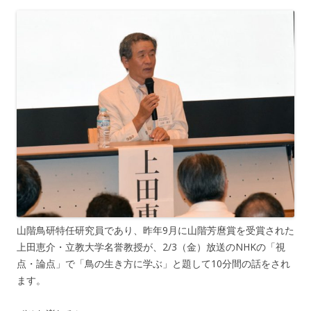
山階鳥研特任研究員であり、昨年9月に山階芳麿賞を受賞された
上田恵介・立教大学名誉教授が、2/3（金）放送のNHKの「視
点・論点」で「鳥の生き方に学ぶ」と題して10分間の話をされ
ます。