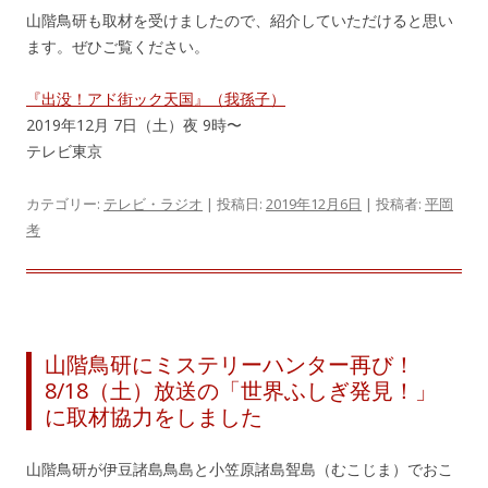
山階鳥研も取材を受けましたので、紹介していただけると思い
ます。ぜひご覧ください。
『出没！アド街ック天国』（我孫子）
2019年12月 7日（土）夜 9時〜
テレビ東京
カテゴリー:
テレビ・ラジオ
| 投稿日:
2019年12月6日
|
投稿者:
平岡
考
山階鳥研にミステリーハンター再び！
8/18（土）放送の「世界ふしぎ発見！」
に取材協力をしました
山階鳥研が伊豆諸島鳥島と小笠原諸島聟島（むこじま）でおこ