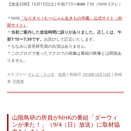
【放送日時】10月15日(土) 午前7:15〜
8:00
7:30（NHK Eテレ）
＊NHK
「なりきり！むーにゃん生きもの学園」公式サイト（外
部サイト）
＊
当初ご案内した放送時間に誤りがありました。正しくは、午
前7:15〜7:30です。
お詫びして訂正いたします。
＊ちなみに岩見研究員の出演はありません。
＊このブログで使ったフクロウの画像は番組の映像とは関係あ
りません。
カテゴリー:
テレビ・ラジオ
、
生態
| 投稿日:
2016年10月13日
|
投稿
者:
平岡考
山階鳥研の所員がNHKの番組「ダーウィ
ンが来た！」（9/4（日）放送）に取材協