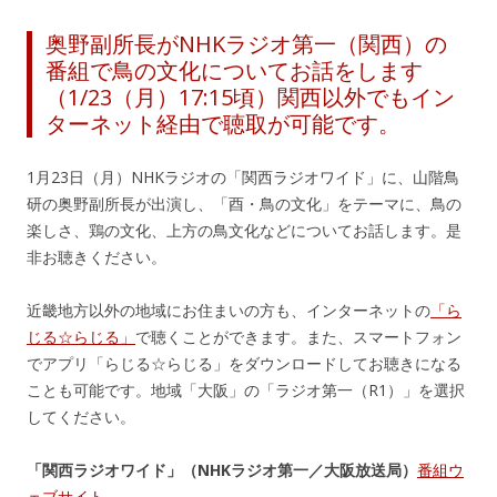
奥野副所長がNHKラジオ第一（関西）の
番組で鳥の文化についてお話をします
（1/23（月）17:15頃）関西以外でもイン
ターネット経由で聴取が可能です。
1月23日（月）NHKラジオの「関西ラジオワイド」に、山階鳥
研の奥野副所長が出演し、「酉・鳥の文化」をテーマに、鳥の
楽しさ、鶏の文化、上方の鳥文化などについてお話します。是
非お聴きください。
近畿地方以外の地域にお住まいの方も、インターネットの
「ら
じる☆らじる」
で聴くことができます。また、スマートフォン
でアプリ「らじる☆らじる」をダウンロードしてお聴きになる
ことも可能です。地域「大阪」の「ラジオ第一（R1）」を選択
してください。
「関西ラジオワイド」（NHKラジオ第一／大阪放送局）
番組ウ
ェブサイト