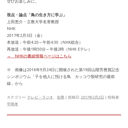
ぜひお楽しみに。
視点・論点「鳥の生き方に学ぶ」
上田恵介・立教大学名誉教授
NHK
2017年2月3日（金）
本放送：午前4:20～午前4:30（NHK総合）
再放送：午後1時50分～午後2時（NHK Eテレ）
→ NHKの番組情報ページはこちら
※ 画像は2016年9月24日に開催された第19回山階芳麿賞記念
シンポジウム「子を他人に預ける鳥 カッコウ類研究の最前
線」から
カテゴリー:
テレビ・ラジオ
、
生態
| 投稿日:
2017年2月2日
|
投稿者:
平岡考