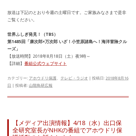
放送は下記のとおり今週の土曜日です。ご家族みなさまで是非
ご覧ください。
世界ふしぎ発見！（TBS）
第1485回「康次郎×万次郎 いざ！小笠原諸島へ！海洋冒険クル
ーズ」
【放送時間】2018年8月18日（土）夜9時～
【詳細】
番組公式ウェブサイト
カテゴリー:
アホウドリ保護
、
テレビ・ラジオ
| 投稿日:
2018年8月16
日
|
投稿者:
山階鳥研広報
【メディア出演情報】4/18（水）出口保
全研究室長がNHKの番組でアホウドリ保