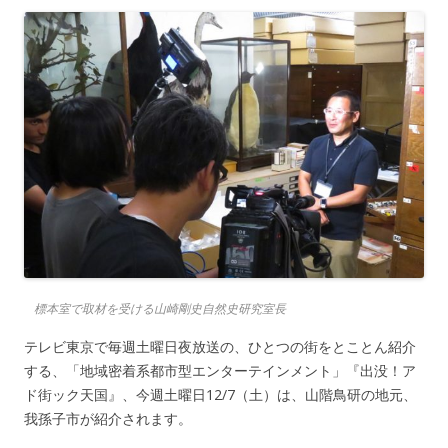
標本室で取材を受ける山崎剛史自然史研究室長
テレビ東京で毎週土曜日夜放送の、ひとつの街をとことん紹介
する、「地域密着系都市型エンターテインメント」『出没！ア
ド街ック天国』、今週土曜日12/7（土）は、山階鳥研の地元、
我孫子市が紹介されます。