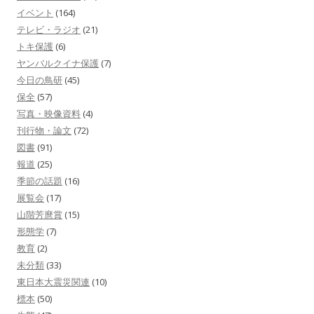
イベント
(164)
テレビ・ラジオ
(21)
トキ保護
(6)
ヤンバルクイナ保護
(7)
今日の鳥研
(45)
保全
(57)
写真・映像資料
(4)
刊行物・論文
(72)
図書
(91)
報道
(25)
季節の話題
(16)
展覧会
(17)
山階芳麿賞
(15)
形態学
(7)
教育
(2)
未分類
(33)
東日本大震災関連
(10)
標本
(50)