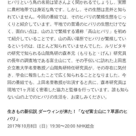
ヒバリという鳥の名前は皆さんよく聞かれるでしょうし、実際
に農村地帯では身近な鳥です。しかし、その生態は意外と知ら
れていません。今回の番組では、そのヒバリの繁殖生態をじっ
くりと紹介しています。平地での普通のヒバリの生態だけでな
く、面白い点は、山の上で繁殖する通称「高山ヒバリ」を初め
て紹介していることです。山の高い場所でヒバリが繁殖してい
るというのは、ほとんど知られていませんでした。ルリビタキ
の研究で知られる山階鳥研の森本元（もりもと・げん）研究員
の長年の調査地である富士山にて、その手伝いに訪れた上田恵
介立教大学名誉教授／山階鳥研特任研究員が、その存在に気付
き、学会に報告したことで広く知られることとなりました。今
回の番組でも、上田名誉教授が出演すると共に、森本研究員は
現地で1ヶ月近く密着した協力と監修を行っています。誰も知ら
ない山の上でのヒバリの生活を、お楽しみください。
生きもの新伝説 ダーウィンが来た！「なぜ富士山に？草原のヒ
バリ」
2017年10月8日（日）19:30〜20:00 NHK総合