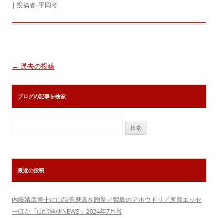
|
投稿者:
平岡考
投
←
過去の投稿
稿
ナ
ブログの記事を検索
ビ
ゲ
検
ー
索:
シ
ョ
最近の投稿
ン
内藤靖彦博士に山階芳麿賞を贈呈／聟島のアホウドリ／所員エッセ
ーほか「山階鳥研NEWS」2024年7月号