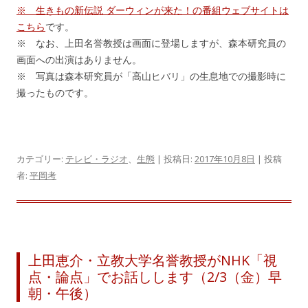
※ 生きもの新伝説 ダーウィンが来た！の番組ウェブサイトは
こちら
です。
※ なお、上田名誉教授は画面に登場しますが、森本研究員の
画面への出演はありません。
※ 写真は森本研究員が「高山ヒバリ」の生息地での撮影時に
撮ったものです。
カテゴリー:
テレビ・ラジオ
、
生態
| 投稿日:
2017年10月8日
|
投稿
者:
平岡考
上田恵介・立教大学名誉教授がNHK「視
点・論点」でお話しします（2/3（金）早
朝・午後）