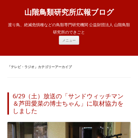
山階鳥類研究所広報ブログ
渡り鳥、絶滅危惧種などの鳥類専門研究機関 公益財団法人 山階鳥類
研究所のできごと
コ
メニュー
ン
テ
ン
ツ
へ
ス
「
テレビ・ラジオ
」カテゴリーアーカイブ
キ
ッ
プ
6/29（土）放送の「サンドウィッチマン
＆芦田愛菜の博士ちゃん」に取材協力を
しました