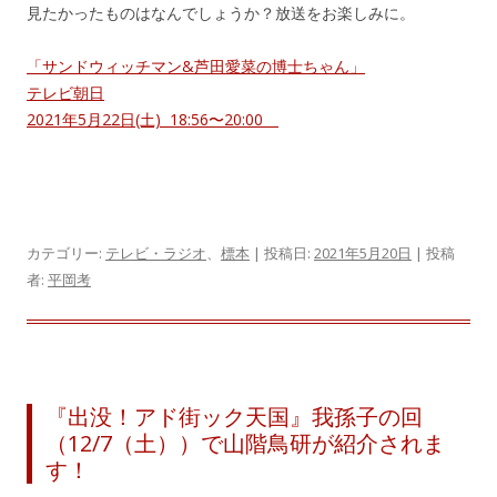
見たかったものはなんでしょうか？放送をお楽しみに。
「サンドウィッチマン&芦田愛菜の博士ちゃん」
テレビ朝日
2021年5月22日(土) 18:56〜20:00
カテゴリー:
テレビ・ラジオ
、
標本
| 投稿日:
2021年5月20日
|
投稿
者:
平岡考
『出没！アド街ック天国』我孫子の回
（12/7（土））で山階鳥研が紹介されま
す！