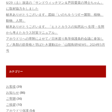
6/29（土）放送の「サンドウィッチマン＆芦田愛菜の博士ちゃん」
に取材協力をしました
献本ありがとうございます。図録「いのちをうつすー菌類、植物、
動物、人間」
献本ありがとうございます。「ヒトとカラスの知恵比べ 生理・生態
から考えたカラス対策マニュアル」
アホウドリへの寄附によせて／日米渡り鳥等保護条約会議に参加し
て／鳥類の筋骨格と羽ばたき運動ほか「山階鳥研NEWS」2024年5月
号
カテゴリー
お客様
(39)
お知らせ
(86)
ご寄贈
(36)
ご挨拶
(10)
アホウドリ保護
(54)