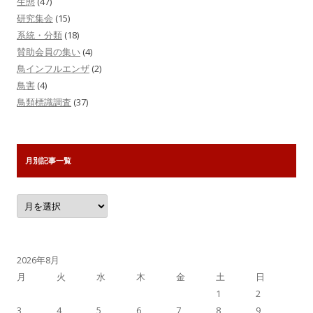
生態
(47)
研究集会
(15)
系統・分類
(18)
賛助会員の集い
(4)
鳥インフルエンザ
(2)
鳥害
(4)
鳥類標識調査
(37)
月別記事一覧
月
別
記
事
一
覧
2026年8月
月
火
水
木
金
土
日
1
2
3
4
5
6
7
8
9