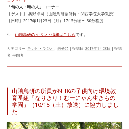
「旬の人・時の人」
コーナー
【ゲスト】 奥野卓司（山階鳥研副所長・関西学院大学教授）
【日時】2017年1月23日（月）17:15分頃〜 30分程度
※
山階鳥研のイベント情報はこちら
です。
カテゴリー:
テレビ・ラジオ
、
未分類
| 投稿日:
2017年1月23日
|
投稿
者:
平岡考
山階鳥研の所員がNHKの子供向け環境教
育番組「なりきり！むーにゃん生きもの
学園」（10/15（土）放送）に協力しまし
た