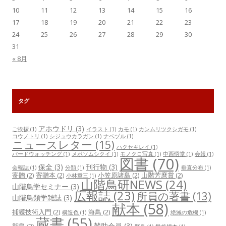
10
11
12
13
14
15
16
17
18
19
20
21
22
23
24
25
26
27
28
29
30
31
« 8月
タグ
アホウドリ
(3)
ご挨拶
(1)
イラスト
(1)
カモ
(1)
カンムリツクシガモ
(1)
コウノトリ
(1)
シジュウカラガン
(1)
ナベヅル
(1)
ニュースレター
(15)
ハクセキレイ
(1)
バードウォッチング
(1)
メボソムシクイ
(1)
モノクロ写真
(1)
中西悟堂
(1)
会報
(1)
図書
(70)
保全
(3)
刊行物
(3)
会報誌
(1)
分類
(1)
垂直分布
(1)
寄贈
(2)
寄贈本
(2)
小笠原諸島
(2)
山階芳麿賞
(2)
小林重三
(1)
山階鳥研NEWS
(24)
山階鳥学セミナー
(3)
広報誌
(23)
所員の著書
(13)
山階鳥類学雑誌
(3)
献本
(58)
捕獲技術入門
(2)
海鳥
(2)
構造色
(1)
絶滅の危機
(1)
蔵書
(55)
賛助会員
(3)
聟島
(2)