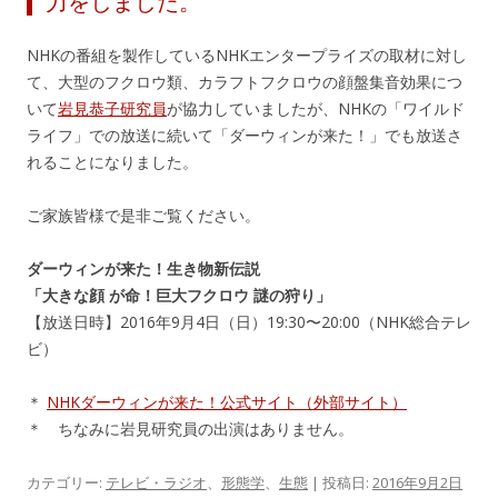
力をしました。
NHKの番組を製作しているNHKエンタープライズの取材に対し
て、大型のフクロウ類、カラフトフクロウの顔盤集音効果につ
いて
岩見恭子研究員
が協力していましたが、NHKの「ワイルド
ライフ」での放送に続いて「ダーウィンが来た！」でも放送さ
れることになりました。
ご家族皆様で是非ご覧ください。
ダーウィンが来た！生き物新伝説
「大きな顔 が命！巨大フクロウ 謎の狩り」
【放送日時】2016年9月4日（日）19:30〜20:00（NHK総合テレ
ビ）
＊
NHKダーウィンが来た！公式サイト（外部サイト）
＊ ちなみに岩見研究員の出演はありません。
カテゴリー:
テレビ・ラジオ
、
形態学
、
生態
| 投稿日:
2016年9月2日