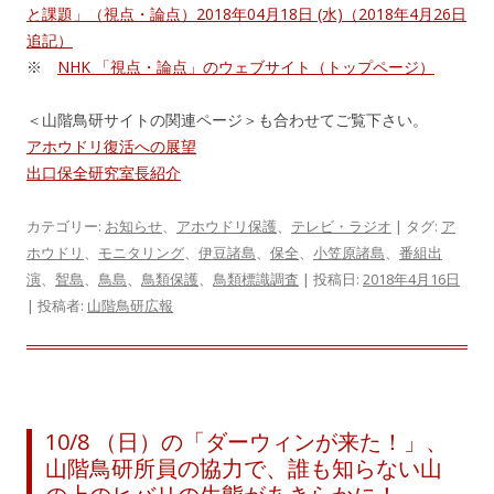
と課題」（視点・論点）2018年04月18日 (水)（2018年4月26日
追記）
※
NHK 「視点・論点」のウェブサイト（トップページ）
＜山階鳥研サイトの関連ページ＞も合わせてご覧下さい。
アホウドリ復活への展望
出口保全研究室長紹介
カテゴリー:
お知らせ
、
アホウドリ保護
、
テレビ・ラジオ
| タグ:
ア
ホウドリ
、
モニタリング
、
伊豆諸島
、
保全
、
小笠原諸島
、
番組出
演
、
聟島
、
鳥島
、
鳥類保護
、
鳥類標識調査
| 投稿日:
2018年4月16日
|
投稿者:
山階鳥研広報
10/8 （日）の「ダーウィンが来た！」、
山階鳥研所員の協力で、誰も知らない山