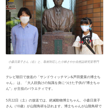
小森日菜子さん（右）と、取材対応した小林さやか自然誌研究室専門
員
テレビ朝日で放送の「サンドウィッチマン&芦田愛菜の博士ち
ゃん」 は、「大人顔負けの知識を身につけた子供の“博士ちゃ
ん”」が主役のバラエティです。
5月22日（土）の放送では、絶滅動物博士ちゃん、小森日菜子
さん（10歳）が山階鳥研を訪れます。博士ちゃんが山階鳥研で