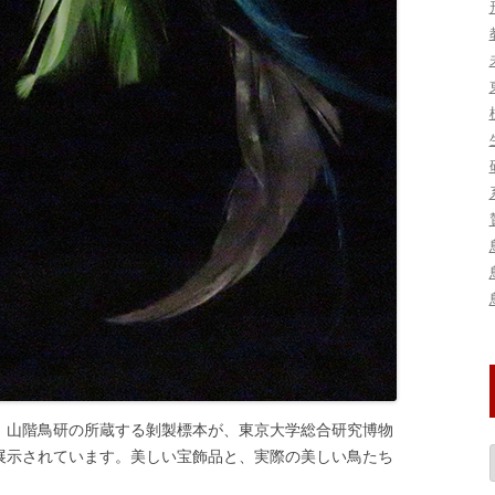
、山階鳥研の所蔵する剝製標本が、東京大学総合研究博物
展示されています。美しい宝飾品と、実際の美しい鳥たち