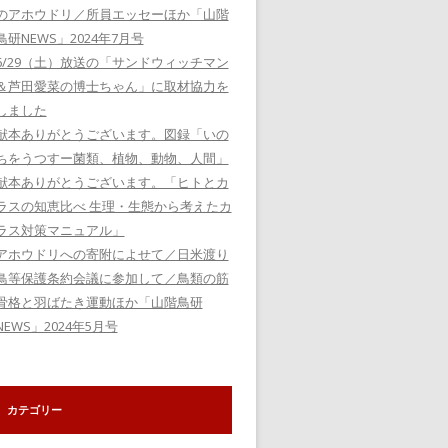
のアホウドリ／所員エッセーほか「山階
鳥研NEWS」2024年7月号
6/29（土）放送の「サンドウィッチマン
＆芦田愛菜の博士ちゃん」に取材協力を
しました
献本ありがとうございます。図録「いの
ちをうつすー菌類、植物、動物、人間」
献本ありがとうございます。「ヒトとカ
ラスの知恵比べ 生理・生態から考えたカ
ラス対策マニュアル」
アホウドリへの寄附によせて／日米渡り
鳥等保護条約会議に参加して／鳥類の筋
骨格と羽ばたき運動ほか「山階鳥研
NEWS」2024年5月号
カテゴリー