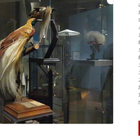
刊行物・論文
ヤンバルクイナ保護
図書
鳥インフルエンザ
写真・映像資料
季節の話題
トキ保護
標本
東日本大震災関連
生態
研究集会
系統・分類
鳥害
鳥類標識調査