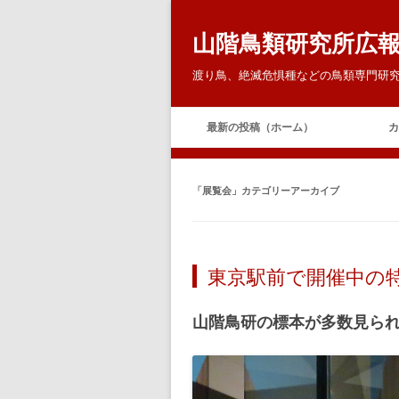
山階鳥類研究所広
渡り鳥、絶滅危惧種などの鳥類専門研究
最新の投稿（ホーム）
カ
「
展覧会
」カテゴリーアーカイブ
東京駅前で開催中の
山階鳥研の標本が多数見ら