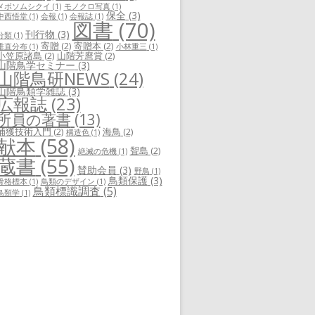
メボソムシクイ
(1)
モノクロ写真
(1)
保全
(3)
中西悟堂
(1)
会報
(1)
会報誌
(1)
図書
(70)
刊行物
(3)
分類
(1)
寄贈
(2)
寄贈本
(2)
垂直分布
(1)
小林重三
(1)
小笠原諸島
(2)
山階芳麿賞
(2)
山階鳥学セミナー
(3)
山階鳥研NEWS
(24)
山階鳥類学雑誌
(3)
広報誌
(23)
所員の著書
(13)
捕獲技術入門
(2)
海鳥
(2)
構造色
(1)
献本
(58)
聟島
(2)
絶滅の危機
(1)
蔵書
(55)
賛助会員
(3)
野鳥
(1)
鳥類保護
(3)
骨格標本
(1)
鳥類のデザイン
(1)
鳥類標識調査
(5)
鳥類学
(1)