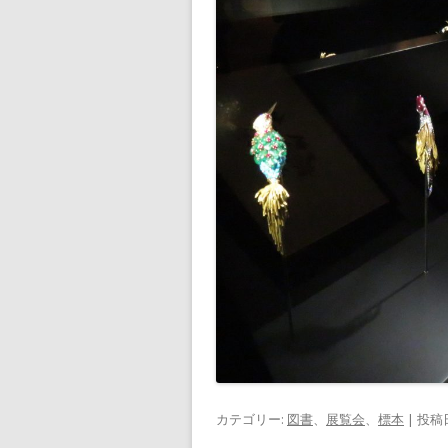
カテゴリー:
図書
、
展覧会
、
標本
| 投稿