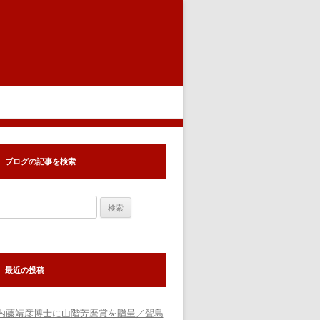
ブログの記事を検索
検
索:
最近の投稿
内藤靖彦博士に山階芳麿賞を贈呈／聟島