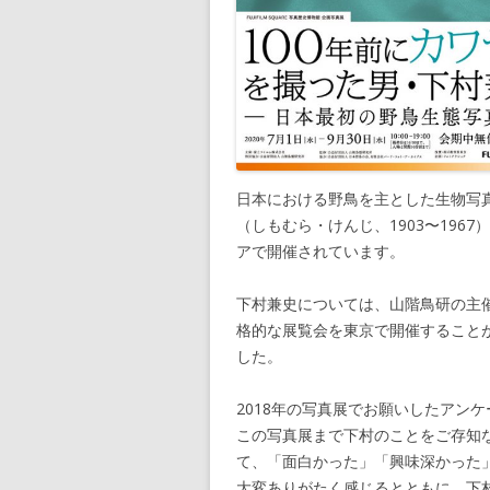
日本における野鳥を主とした生物写
（しもむら・けんじ、1903〜19
アで開催されています。
下村兼史については、山階鳥研の主催
格的な展覧会を東京で開催すること
した。
2018年の写真展でお願いしたアン
この写真展まで下村のことをご存知
て、「面白かった」「興味深かった
大変ありがたく感じるとともに、下