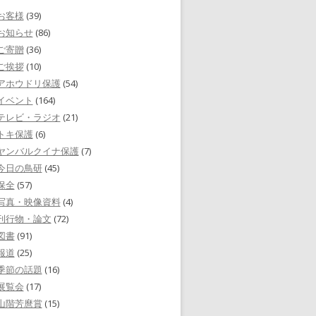
お客様
(39)
お知らせ
(86)
ご寄贈
(36)
ご挨拶
(10)
アホウドリ保護
(54)
イベント
(164)
テレビ・ラジオ
(21)
トキ保護
(6)
ヤンバルクイナ保護
(7)
今日の鳥研
(45)
保全
(57)
写真・映像資料
(4)
刊行物・論文
(72)
図書
(91)
報道
(25)
季節の話題
(16)
展覧会
(17)
山階芳麿賞
(15)