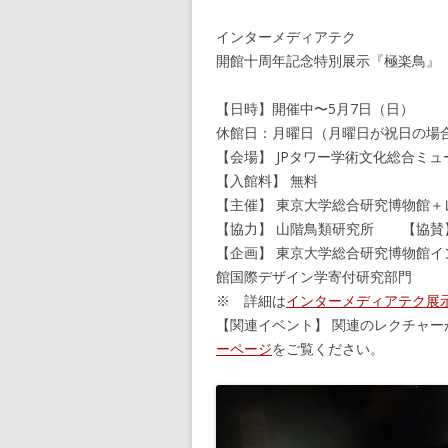
インターメディアテク
開館十周年記念特別展示『極楽鳥』
【日時】開催中〜5月7日（日）
休館日：月曜日（月曜日が祝日の場
【会場】 JPタワー学術文化総合ミ
【入館料】 無料
【主催】 東京大学総合研究博物館＋
【協力】 山階鳥類研究所 【協賛
【企画】 東京大学総合研究博物館
館国際デザイン学寄付研究部門
※ 詳細は
インターメディアテク展
【関連イベント】 関連のレクチャー
ーページ
をご覧ください。