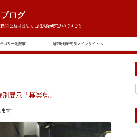
報ブログ
機関 公益財団法人 山階鳥類研究所のできごと
コ
ン
テゴリー別記事
山階鳥類研究所メインサイトへ
テ
ン
ツ
ご挨拶
へ
ス
キ
今日の鳥研
お客様
ッ
プ
お知らせ
特別展示『極楽鳥』
イベント
賛助会員の集い
テレビ・ラジオ
山階芳麿賞
れます
報道
展覧会
保全
アホウドリ保護