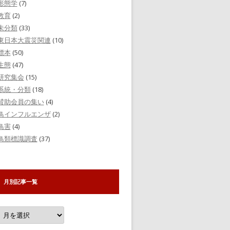
形態学
(7)
教育
(2)
未分類
(33)
東日本大震災関連
(10)
標本
(50)
生態
(47)
研究集会
(15)
系統・分類
(18)
賛助会員の集い
(4)
鳥インフルエンザ
(2)
鳥害
(4)
鳥類標識調査
(37)
月別記事一覧
月
別
記