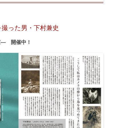
を撮った男・下村兼史
家― 開催中！