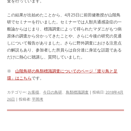
査を行っています。
この結果が出始めたことから、4月25日に前田健教授が山階鳥
研でセミナーを行いました。セミナーでは人獣共通感染症の一
般論からはじまり、標識調査によって得られたマダニがもつ病
原体の調査から分かってきたことや、さらに今後の研究の見通
しについて報告がありました。さらに野外調査における注意点
の解説もあり、参加者した所員らは自分達に身近な話題である
だけに熱心に聴講し、質問していました。
※
山階鳥研の鳥類標識調査についてのページ「渡り鳥と足
環」はこちら
です。
カテゴリー:
お客様
、
今日の鳥研
、
鳥類標識調査
| 投稿日:
2018年4月
26日
|
投稿者:
平岡考