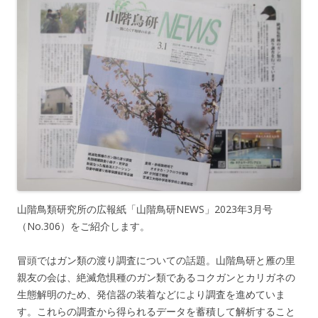
山階鳥類研究所の広報紙「山階鳥研NEWS」2023年3月号
（No.306）をご紹介します。
冒頭ではガン類の渡り調査についての話題。山階鳥研と雁の里
親友の会は、絶滅危惧種のガン類であるコクガンとカリガネの
生態解明のため、発信器の装着などにより調査を進めていま
す。これらの調査から得られるデータを蓄積して解析すること