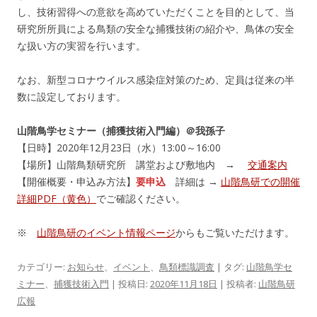
し、技術習得への意欲を高めていただくことを目的として、当
研究所所員による鳥類の安全な捕獲技術の紹介や、鳥体の安全
な扱い方の実習を行います。
なお、新型コロナウイルス感染症対策のため、定員は従来の半
数に設定しております。
山階鳥学セミナー（捕獲技術入門編）＠我孫子
【日時】2020年12月23日（水）13:00～16:00
【場所】山階鳥類研究所 講堂および敷地内 →
交通案内
【開催概要・申込み方法】
要申込
詳細は →
山階鳥研での開催
詳細PDF（黄色）
でご確認ください。
※
山階鳥研のイベント情報ページ
からもご覧いただけます。
カテゴリー:
お知らせ
、
イベント
、
鳥類標識調査
| タグ:
山階鳥学セ
ミナー
、
捕獲技術入門
| 投稿日:
2020年11月18日
|
投稿者:
山階鳥研
広報