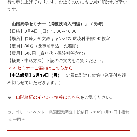
待ち申し上げております。お近くの方にもご周知頂ければ幸い
です。
「山階鳥学セミナー（捕獲技術入門編）」（長崎）
【日時】3月4日（日）13:00～16:00
【場所】長崎大学文教キャンパス 環境科学部242教室
【定員】80名（要事前申込 先着順）
【費用】500円（資料代・保険料等含む）
【概要・申込方法】下記のご案内をご覧ください。
＜＜ セミナーご案内はこちらから
【申込締切】2月19日（月）
（定員に到達し次第申込受付を締
め切らせていただきます。）
※
山階鳥研のイベント情報はこちら
をご覧ください。
カテゴリー:
イベント
、
鳥類標識調査
| 投稿日:
2018年2月13日
|
投稿
者:
平岡考