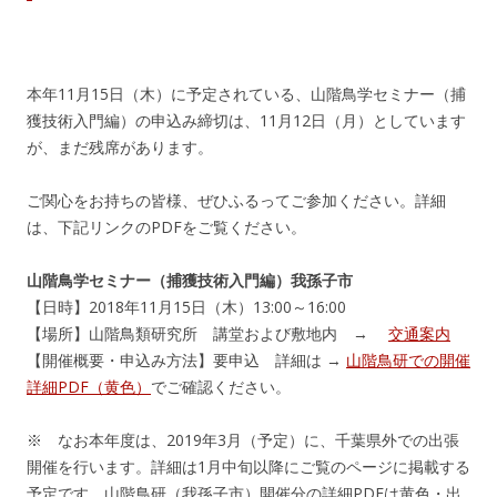
本年11月15日（木）に予定されている、山階鳥学セミナー（捕
獲技術入門編）の申込み締切は、11月12日（月）としています
が、まだ残席があります。
ご関心をお持ちの
皆様、ぜひふるってご参加ください。詳細
は、下記リンクのPDFをご覧ください。
山階鳥学セミナー（捕獲技術入門編）我孫子市
【日時】2018年11月15日（木）13:00～16:00
【場所】山階鳥類研究所 講堂および敷地内 →
交通案内
【開催概要・申込み方法】要申込 詳細は →
山階鳥研での開催
詳細PDF（黄色）
でご確認ください。
※ なお本年度は、2019年3月（予定）に、千葉県外での出張
開催を行います。詳細は1月中旬以降にご覧のページに掲載する
予定です。山階鳥研（我孫子市）開催分の詳細PDFは黄色・出