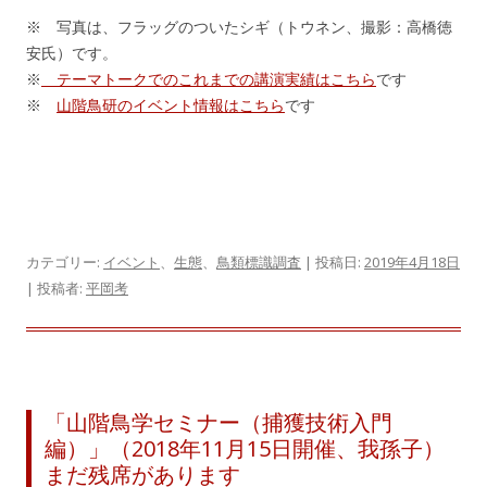
※ 写真は、フラッグのついたシギ（トウネン、撮影：高橋徳
安氏）です。
※
テーマトークでのこれまでの講演実績はこちら
です
※
山階鳥研のイベント情報はこちら
です
カテゴリー:
イベント
、
生態
、
鳥類標識調査
| 投稿日:
2019年4月18日
|
投稿者:
平岡考
「山階鳥学セミナー（捕獲技術入門
編）」（2018年11月15日開催、我孫子）
まだ残席があります