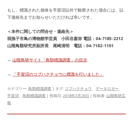
もし、標識された個体を手賀沼以外で観察された場合には、以
下連絡先までお知らせいただければ幸いです。
＜本件に関しての問合せ・連絡先＞
我孫子市鳥の博物館学芸員 小田谷嘉弥 電話：04-7185-2212
山階鳥類研究所副所長 尾崎清明 電話：04-7182-1101
→
山階鳥研サイト「鳥類標識調査」の目次
→
「手賀沼のコブハクチョウに標識を行いました」
カテゴリー:
鳥類標識調査
| タグ:
コブハクチョウ
、
データロガー
、
手賀沼
、
鳥類標識調査
| 投稿日:
2018年3月26日
|
投稿者:
山階鳥研広
報