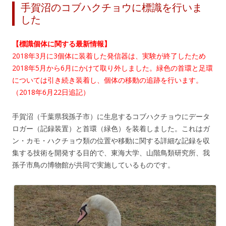
手賀沼のコブハクチョウに標識を行いま
した
【標識個体に関する最新情報】
2018年3月に3個体に装着した発信器は、実験が終了したため
2018年5月から6月にかけて取り外しました。緑色の首環と足環
については引き続き装着し、個体の移動の追跡を行います。
（2018年6月22日追記）
手賀沼（千葉県我孫子市）に生息するコブハクチョウにデータ
ロガー（記録装置）と首環（緑色）を装着しました。これはガ
ン・カモ・ハクチョウ類の位置や移動に関する詳細な記録を収
集する技術を開発する目的で、東海大学、山階鳥類研究所、我
孫子市鳥の博物館が共同で実施しているものです。