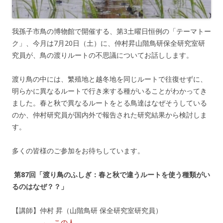
我孫子市鳥の博物館で開催する、第3土曜日恒例の「テーマトー
ク」、今月は7月20日（土）に、仲村昇山階鳥研保全研究室研
究員が、鳥の渡りルートの不思議についてお話しします。
渡り鳥の中には、繁殖地と越冬地を同じルートで往復せずに、
明らかに異なるルートで行き来する種がいることがわかってき
ました。春と秋で異なるルートをとる鳥達はなぜそうしている
のか、仲村研究員が国内外で報告された研究結果から検討しま
す。
多くの皆様のご参加をお待ちしています。
第87回「渡り鳥のふしぎ：春と秋で違うルートを使う種類がい
るのはなぜ？？」
【講師】仲村 昇（山階鳥研 保全研究室研究員）
→ この人