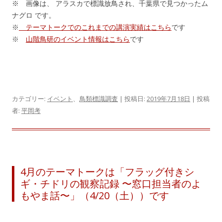
※ 画像は、 アラスカで標識放鳥され、千葉県で見つかったム
ナグロ です。
※
テーマトークでのこれまでの講演実績はこちら
です
※
山階鳥研のイベント情報はこちら
です
カテゴリー:
イベント
、
鳥類標識調査
| 投稿日:
2019年7月18日
|
投稿
者:
平岡考
4月のテーマトークは「フラッグ付きシ
ギ・チドリの観察記録 〜窓口担当者のよ
もやま話〜」（4/20（土））です