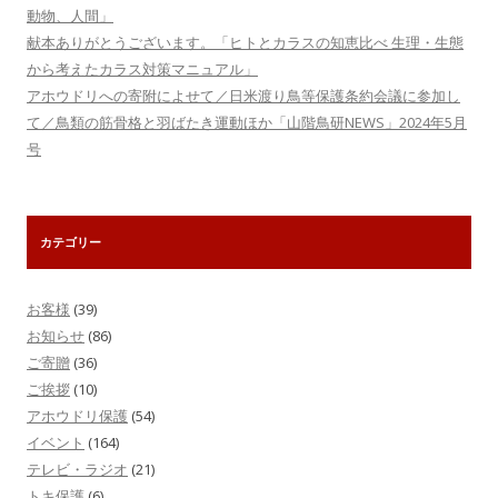
動物、人間」
献本ありがとうございます。「ヒトとカラスの知恵比べ 生理・生態
から考えたカラス対策マニュアル」
アホウドリへの寄附によせて／日米渡り鳥等保護条約会議に参加し
て／鳥類の筋骨格と羽ばたき運動ほか「山階鳥研NEWS」2024年5月
号
カテゴリー
お客様
(39)
お知らせ
(86)
ご寄贈
(36)
ご挨拶
(10)
アホウドリ保護
(54)
イベント
(164)
テレビ・ラジオ
(21)
トキ保護
(6)