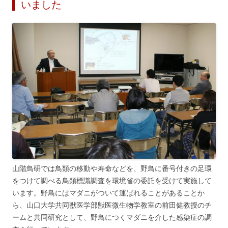
いました
山階鳥研では鳥類の移動や寿命などを、野鳥に番号付きの足環
をつけて調べる鳥類標識調査を環境省の委託を受けて実施して
います。野鳥にはマダニがついて運ばれることがあることか
ら、山口大学共同獣医学部獣医微生物学教室の前田健教授のチ
ームと共同研究として、野鳥につくマダニを介した感染症の調