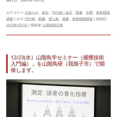
カテゴリー:
お知らせ
、
保全
、
刊行物・論文
、
図書
、
生態
、
鳥類標識
調査
| タグ:
刊行物
、
図書
、
渡り鳥
、
蔵書
、
鳥類標識調査
| 投稿日:
2023年2月1日
|
投稿者:
山階鳥研広報
12/23(水）山階鳥学セミナー（捕獲技術
入門編）」を山階鳥研（我孫子市）で開
催します。