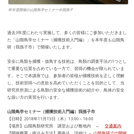
昨年度開催の山階鳥学セミナー＠我孫子
過去3年度にわたり実施して、多くの皆様にご参加いただきまし
た「山階鳥学セミナー（捕獲技術入門編）」を本年度も山階鳥
研（我孫子市）で開催いたします。
安全に鳥類を捕獲・放鳥する技術は、鳥類の調査手法の1つとし
て重要な位置を占めている一方で、習得の機会が限られていま
す。そこで本講座では、参加者の皆様が捕獲技術を正しく理解
し、技術習得への意欲を高めていただくことを目的として、当
研究所所員による鳥類の安全な捕獲技術の紹介や、鳥体の安全
な扱い方の実習を行います。
山階鳥学セミナー（捕獲技術入門編）我孫子市
【日時】2018年11月15日（木）13:00～16:00
【場所】山階鳥類研究所 講堂および敷地内 →
交通案内
【開催概要・申込み方法】要申込 詳細は →
山階鳥研での開催