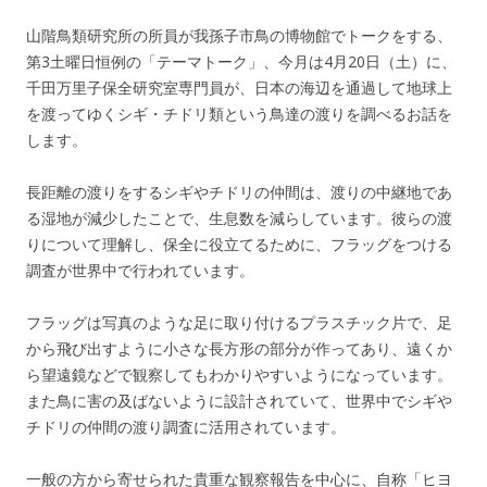
山階鳥類研究所の所員が我孫子市鳥の博物館でトークをする、
第3土曜日恒例の「テーマトーク」、今月は4月20日（土）に、
千田万里子保全研究室専門員が、日本の海辺を通過して地球上
を渡ってゆくシギ・チドリ類という鳥達の渡りを調べるお話を
します。
長距離の渡りをするシギやチドリの仲間は、渡りの中継地であ
る湿地が減少したことで、生息数を減らしています。彼らの渡
りについて理解し、保全に役立てるために、フラッグをつける
調査が世界中で行われています。
フラッグは写真のような足に取り付けるプラスチック片で、足
から飛び出すように小さな長方形の部分が作ってあり、遠くか
ら望遠鏡などで観察してもわかりやすいようになっています。
また鳥に害の及ばないように設計されていて、世界中でシギや
チドリの仲間の渡り調査に活用されています。
一般の方から寄せられた貴重な観察報告を中心に、自称「ヒヨ