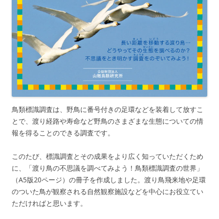
鳥類標識調査は、野鳥に番号付きの足環などを装着して放すこ
とで、渡り経路や寿命など野鳥のさまざまな生態についての情
報を得ることのできる調査です。
このたび、標識調査とその成果をより広く知っていただくため
に、「渡り鳥の不思議を調べてみよう！鳥類標識調査の世界」
（A5版20ページ）の冊子を作成しました。渡り鳥飛来地や足環
のついた鳥が観察される自然観察施設などを中心にお役立てい
ただければと思います。