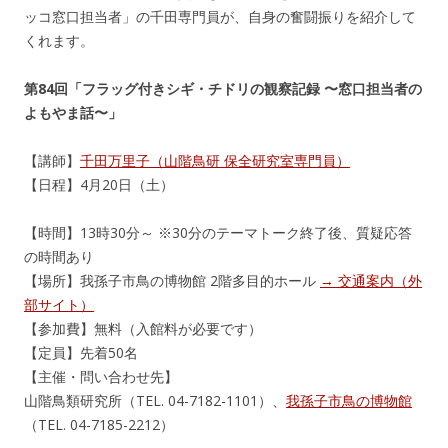
ッコ窓口担当者」の千田専門員が、自身の奮闘振りを紹介して
くれます。
第84回「フラッグ付きシギ・チドリの観察記録 〜窓口担当者の
よもやま話〜」
【講師】
千田万里子（山階鳥研 保全研究室専門員）
【日程】4月20日（土）
【時間】13時30分～ ※30分のテーマトーク終了後、質疑応答
の時間あり
【場所】我孫子市鳥の博物館 2階多目的ホール
→ 交通案内（外
部サイト）
【参加費】無料（入館料が必要です）
【定員】先着50名
【主催・問い合わせ先】
山階鳥類研究所（TEL. 04-7182-1101）、
我孫子市鳥の博物館
（TEL. 04-7185-2212）