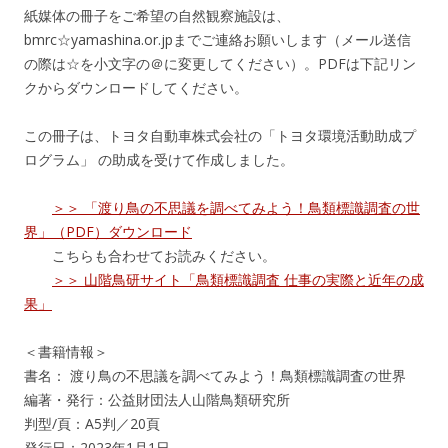
紙媒体の冊子をご希望の自然観察施設は、
bmrc☆yamashina.or.jpまでご連絡お願いします（メール送信
の際は☆を小文字の＠に変更してください）。PDFは下記リン
クからダウンロードしてください。
この冊子は、トヨタ自動車株式会社の「トヨタ環境活動助成プ
ログラム」 の助成を受けて作成しました。
＞＞ 「渡り鳥の不思議を調べてみよう！鳥類標識調査の世
界」（PDF）ダウンロード
こちらも合わせてお読みください。
＞＞ 山階鳥研サイト「鳥類標識調査 仕事の実際と近年の成
果」
＜書籍情報＞
書名： 渡り鳥の不思議を調べてみよう！鳥類標識調査の世界
編著・発行：公益財団法人山階鳥類研究所
判型/頁：A5判／20頁
発行日：2023年1月1日