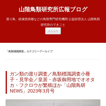
山階鳥類研究所広報ブログ
渡り鳥、絶滅危惧種などの鳥類専門研究機関 公益財団法人 山階鳥類
研究所のできごと
コ
メニュー
ン
テ
ン
ツ
へ
ス
「
鳥類標識調査
」カテゴリーアーカイブ
キ
ッ
プ
ガン類の渡り調査／鳥類標識調査小冊
子・見学会／皇居・赤坂御用地でオオタ
カ・フクロウが繁殖ほか「山階鳥研
NEWS」2023年3月号