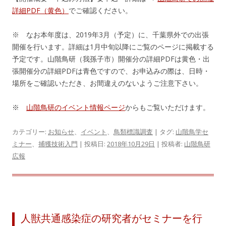
詳細PDF（黄色）
でご確認ください。
※ なお本年度は、2019年3月（予定）に、千葉県外での出張
開催を行います。詳細は1月中旬以降にご覧のページに掲載する
予定です。山階鳥研（我孫子市）開催分の詳細PDFは黄色・出
張開催分の詳細PDFは青色ですので、お申込みの際は、日時・
場所をご確認いただき、お間違えのないようご注意下さい。
※
山階鳥研のイベント情報ページ
からもご覧いただけます。
カテゴリー:
お知らせ
、
イベント
、
鳥類標識調査
| タグ:
山階鳥学セ
ミナー
、
捕獲技術入門
| 投稿日:
2018年10月29日
|
投稿者:
山階鳥研
広報
人獣共通感染症の研究者がセミナーを行