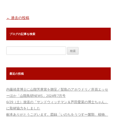
投
←
過去の投稿
稿
ナ
ブログの記事を検索
ビ
ゲ
検
ー
索:
シ
ョ
最近の投稿
ン
内藤靖彦博士に山階芳麿賞を贈呈／聟島のアホウドリ／所員エッセ
ーほか「山階鳥研NEWS」2024年7月号
6/29（土）放送の「サンドウィッチマン＆芦田愛菜の博士ちゃん」
に取材協力をしました
献本ありがとうございます。図録「いのちをうつすー菌類、植物、