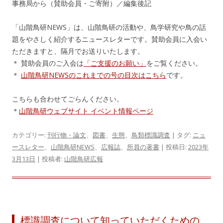
事務局から（賛助会員・ご寄附）／編集後記
「山階鳥研NEWS」は、山階鳥研の活動や、鳥学研究や鳥の話
題をやさしく紹介するニュースレターです。賛助会員に入会い
ただきますと、隔月でお送りいたします。
＊ 賛助会員のご入会は
「ご支援のお願い」
をご覧ください。
＊
山階鳥研NEWSのこれまでの号の目次はこちら
です。
こちらも合わせてごらんください。
＊
山階鳥研ウェブサイト イベント情報ページ
カテゴリー:
刊行物・論文
、
図書
、
生態
、
鳥類標識調査
| タグ:
ニュ
ースレター
、
山階鳥研NEWS
、
広報誌
、
所員の著書
| 投稿日:
2023年
3月13日
|
投稿者:
山階鳥研広報
標識調査について知っていただくための