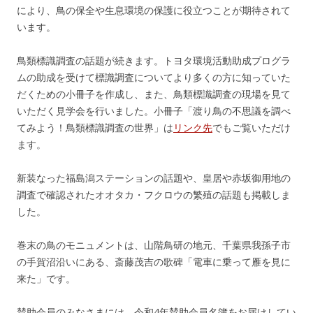
により、鳥の保全や生息環境の保護に役立つことが期待されて
います。
鳥類標識調査の話題が続きます。トヨタ環境活動助成プログラ
ムの助成を受けて標識調査についてより多くの方に知っていた
だくための小冊子を作成し、また、鳥類標識調査の現場を見て
いただく見学会を行いました。小冊子「渡り鳥の不思議を調べ
てみよう！鳥類標識調査の世界」は
リンク先
でもご覧いただけ
ます。
新装なった福島潟ステーションの話題や、皇居や赤坂御用地の
調査で確認されたオオタカ・フクロウの繁殖の話題も掲載しま
した。
巻末の鳥のモニュメントは、山階鳥研の地元、千葉県我孫子市
の手賀沼沿いにある、斎藤茂吉の歌碑「電車に乗って雁を見に
来た」です。
賛助会員のみなさまには、令和4年賛助会員名簿をお届けしてい