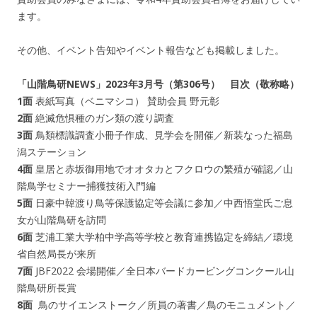
ます。
その他、イベント告知やイベント報告なども掲載しました。
「山階鳥研NEWS」2023年3月号（第306号） 目次（敬称略）
1面
表紙写真（ベニマシコ） 賛助会員 野元彰
2面
絶滅危惧種のガン類の渡り調査
3面
鳥類標識調査小冊子作成、見学会を開催／新装なった福島
潟ステーション
4面
皇居と赤坂御用地でオオタカとフクロウの繁殖が確認／山
階鳥学セミナー捕獲技術入門編
5面
日豪中韓渡り鳥等保護協定等会議に参加／中西悟堂氏ご息
女が山階鳥研を訪問
6面
芝浦工業大学柏中学高等学校と教育連携協定を締結／環境
省自然局長が来所
7面
JBF2022 会場開催／全日本バードカービングコンクール山
階鳥研所長賞
8面
鳥のサイエンストーク／所員の著書／鳥のモニュメント／