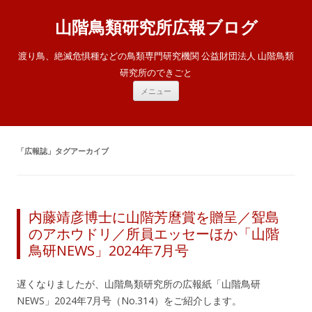
山階鳥類研究所広報ブログ
渡り鳥、絶滅危惧種などの鳥類専門研究機関 公益財団法人 山階鳥類
研究所のできごと
コ
メニュー
ン
テ
ン
ツ
へ
ス
「
広報誌
」タグアーカイブ
キ
ッ
プ
内藤靖彦博士に山階芳麿賞を贈呈／聟島
のアホウドリ／所員エッセーほか「山階
鳥研NEWS」2024年7月号
遅くなりましたが、山階鳥類研究所の広報紙「山階鳥研
NEWS」2024年7月号（No.314）をご紹介します。