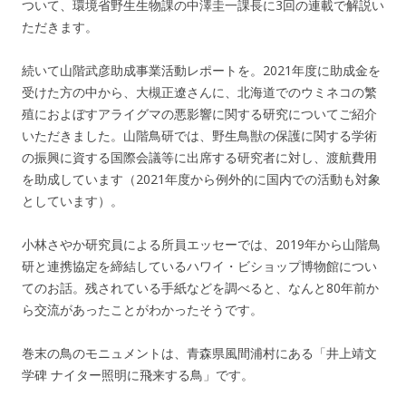
ついて、環境省野生生物課の中澤圭一課長に3回の連載で解説い
ただきます。
続いて山階武彦助成事業活動レポートを。2021年度に助成金を
受けた方の中から、大槻正遼さんに、北海道でのウミネコの繁
殖におよぼすアライグマの悪影響に関する研究についてご紹介
いただきました。山階鳥研では、野生鳥獣の保護に関する学術
の振興に資する国際会議等に出席する研究者に対し、渡航費用
を助成しています（2021年度から例外的に国内での活動も対象
としています）。
小林さやか研究員による所員エッセーでは、2019年から山階鳥
研と連携協定を締結しているハワイ・ビショップ博物館につい
てのお話。残されている手紙などを調べると、なんと80年前か
ら交流があったことがわかったそうです。
巻末の鳥のモニュメントは、青森県風間浦村にある「井上靖文
学碑 ナイター照明に飛来する鳥」です。