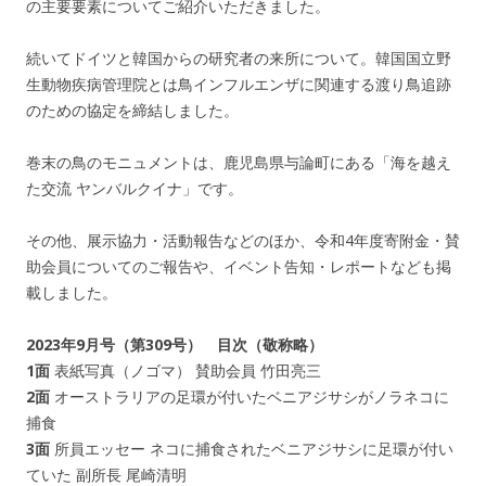
の主要要素についてご紹介いただきました。
続いてドイツと韓国からの研究者の来所について。韓国国立野
生動物疾病管理院とは鳥インフルエンザに関連する渡り鳥追跡
のための協定を締結しました。
巻末の鳥のモニュメントは、鹿児島県与論町にある「海を越え
た交流 ヤンバルクイナ」です。
その他、展示協力・活動報告などのほか、令和4年度寄附金・賛
助会員についてのご報告や、イベント告知・レポートなども掲
載しました。
2023年9月号（第309号） 目次（敬称略）
1面
表紙写真（ノゴマ） 賛助会員 竹田亮三
2面
オーストラリアの足環が付いたベニアジサシがノラネコに
捕食
3面
所員エッセー ネコに捕食されたベニアジサシに足環が付い
ていた 副所長 尾崎清明