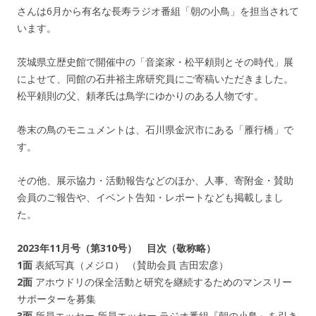
さんは6月から有名な長寿ラジオ番組「朝の小鳥」を担当されて
います。
茨城県立歴史館で開催中の「音楽家・松平頼則とその時代」展
によせて、同館の石井裕主席研究員にご寄稿いただきました。
松平頼則の父、頼孝氏は鳥学にゆかりのある人物です。
巻末の鳥のモニュメントは、石川県金沢市にある「雁行橋」で
す。
その他、展示協力・活動報告などのほか、人事、寄附金・賛助
会員のご報告や、イベント告知・レポートなども掲載しまし
た。
2023年11月号（第310号） 目次（敬称略）
1面
表紙写真（メジロ） （賛助会員 吉田宏彦）
2面
アホウドリの保全活動と研究を継続するためのマンスリー
サポーターを募集
3面
所員エッセー 所員エッセー ラジオ番組『朝の小鳥』を引き