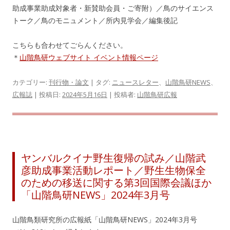
助成事業助成対象者・新賛助会員・ご寄附）／鳥のサイエンス
トーク／鳥のモニュメント／所内見学会／編集後記
こちらも合わせてごらんください。
＊
山階鳥研ウェブサイト イベント情報ページ
カテゴリー:
刊行物・論文
| タグ:
ニュースレター
、
山階鳥研NEWS
、
広報誌
| 投稿日:
2024年5月16日
|
投稿者:
山階鳥研広報
ヤンバルクイナ野生復帰の試み／山階武
彦助成事業活動レポート／野生生物保全
のための移送に関する第3回国際会議ほか
「山階鳥研NEWS」2024年3月号
山階鳥類研究所の広報紙「山階鳥研NEWS」2024年3月号