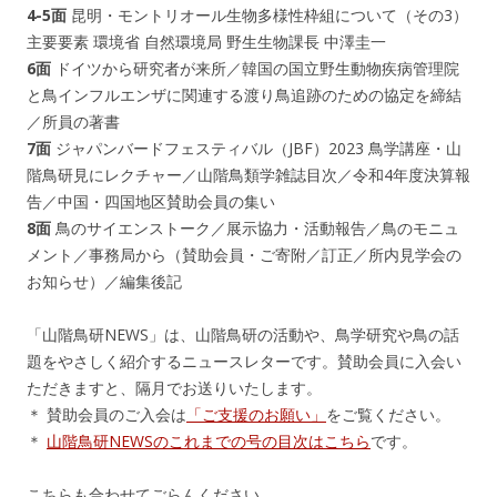
4-5面
昆明・モントリオール生物多様性枠組について（その3）
主要要素 環境省 自然環境局 野生生物課長 中澤圭一
6面
ドイツから研究者が来所／韓国の国立野生動物疾病管理院
と鳥インフルエンザに関連する渡り鳥追跡のための協定を締結
／所員の著書
7面
ジャパンバードフェスティバル（JBF）2023 鳥学講座・山
階鳥研見にレクチャー／山階鳥類学雑誌目次／令和4年度決算報
告／中国・四国地区賛助会員の集い
8面
鳥のサイエンストーク／展示協力・活動報告／鳥のモニュ
メント／事務局から（賛助会員・ご寄附／訂正／所内見学会の
お知らせ）／編集後記
「山階鳥研NEWS」は、山階鳥研の活動や、鳥学研究や鳥の話
題をやさしく紹介するニュースレターです。賛助会員に入会い
ただきますと、隔月でお送りいたします。
＊ 賛助会員のご入会は
「ご支援のお願い」
をご覧ください。
＊
山階鳥研NEWSのこれまでの号の目次はこちら
です。
こちらも合わせてごらんください。