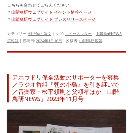
こちらも合わせてごらんください。
＊
山階鳥研ウェブサイト イベント情報ページ
＊
山階鳥研ウェブサイト プレスリリースページ
カテゴリー:
刊行物・論文
| タグ:
ニュースレター
、
山階鳥研NEWS
、
広報誌
| 投稿日:
2024年1月10日
|
投稿者:
山階鳥研広報
アホウドリ保全活動のサポーターを募集
／ラジオ番組『朝の小鳥』を引き継いで
／音楽家・松平頼則と父頼孝ほか「山階
鳥研NEWS」2023年11月号