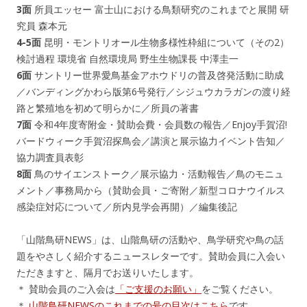
3面
所員エッセー 富士山における鳥類研究のこれまでと展開 研
究員 森本元
4-5面
昆明・モントリオール生物多様性枠組について（その2）
検討過程 環境省 自然環境局 野生生物課長 中澤圭一
6面
サントリー世界愛鳥基金アホウドリの普及啓発活動に助成
／バンディングかわら版第6号発行／シジュウカラガンの渡り経
路と繁殖地を初めて明らかに／所員の著書
7面
令和4年度寄附金・賛助会費・会員数の報告／Enjoy手賀沼!
バードウィーク手賀沼探鳥会／講演と展示協力イベント告知／
協力調査員表彰
8面
鳥のサイエンストーク／展示協力・活動報告／鳥のモニュ
メント／事務局から（賛助会員・ご寄附／新型コロナウイルス
感染症対応について／所内見学会再開）／編集後記
「山階鳥研NEWS」は、山階鳥研の活動や、鳥学研究や鳥の話
題をやさしく紹介するニュースレターです。賛助会員に入会い
ただきますと、隔月でお送りいたします。
＊ 賛助会員のご入会は
「ご支援のお願い」
をご覧ください。
＊
山階鳥研NEWSのこれまでの号の目次はこちら
です。