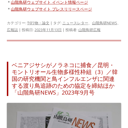
＊
山階鳥研ウェブサイト イベント情報ページ
＊
山階鳥研ウェブサイト プレスリリースページ
カテゴリー:
刊行物・論文
| タグ:
ニュースレター
、
山階鳥研NEWS
、
広報誌
| 投稿日:
2023年11月13日
|
投稿者:
山階鳥研広報
ベニアジサシがノラネコに捕食／昆明・
モントリオール生物多様性枠組（3）／韓
国の研究機関と鳥インフルエンザに関連
する渡り鳥追跡のための協定を締結ほか
「山階鳥研NEWS」2023年9月号