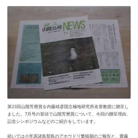
第23回山階芳麿賞を内藤靖彦国立極地研究所名誉教授に贈呈し
ました。7月号の冒頭で山階芳麿賞について、今回の贈呈理由、
記念シンポジウムなどのご紹介をしています。
続いては小笠原諸島聟島のアホウドリ繁殖期のご報告と、齋藤