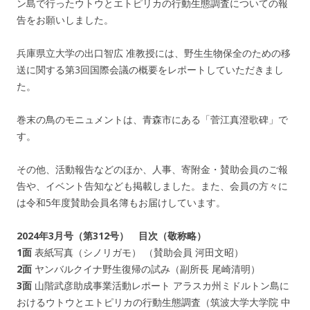
ン島で行ったウトウとエトピリカの行動生態調査についての報
告をお願いしました。
兵庫県立大学の出口智広 准教授には、野生生物保全のための移
送に関する第3回国際会議の概要をレポートしていただきまし
た。
巻末の鳥のモニュメントは、青森市にある「菅江真澄歌碑」で
す。
その他、活動報告などのほか、人事、寄附金・賛助会員のご報
告や、イベント告知なども掲載しました。また、会員の方々に
は令和5年度賛助会員名簿もお届けしています。
2024年3月号（第312号） 目次（敬称略）
1面
表紙写真（シノリガモ） （賛助会員 河田文昭）
2面
ヤンバルクイナ野生復帰の試み（副所長 尾崎清明）
3面
山階武彦助成事業活動レポート アラスカ州ミドルトン島に
おけるウトウとエトピリカの行動生態調査（筑波大学大学院 中