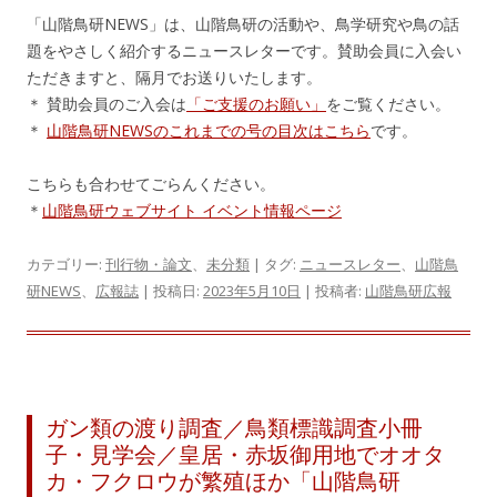
「山階鳥研NEWS」は、山階鳥研の活動や、鳥学研究や鳥の話
題をやさしく紹介するニュースレターです。賛助会員に入会い
ただきますと、隔月でお送りいたします。
＊ 賛助会員のご入会は
「ご支援のお願い」
をご覧ください。
＊
山階鳥研NEWSのこれまでの号の目次はこちら
です。
こちらも合わせてごらんください。
＊
山階鳥研ウェブサイト イベント情報ページ
カテゴリー:
刊行物・論文
、
未分類
| タグ:
ニュースレター
、
山階鳥
研NEWS
、
広報誌
| 投稿日:
2023年5月10日
|
投稿者:
山階鳥研広報
ガン類の渡り調査／鳥類標識調査小冊
子・見学会／皇居・赤坂御用地でオオタ
カ・フクロウが繁殖ほか「山階鳥研