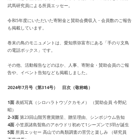
武馬研究員による所員エッセー。
令和5年度にいただいた寄附金と賛助会費収入・会員数のご報告
も掲載しています。
巻末の鳥のモニュメントは、愛知県弥富市にある「手のり文鳥
の電話ボックス」です。
その他、活動報告などのほか、人事、寄附金・賛助会員のご報
告や、イベント告知なども掲載しました。
2024年7月号（第314号） 目次（敬称略）
1面
表紙写真（シロハラトウゾクカモメ） （賛助会員 今野紀
昭）
2-3面
第23回山階芳麿賞贈呈、贈呈理由、シンポジウム告知
4面
小笠原諸島聟島のアホウドリ初めて1シーズンで3羽が誕生
5面
所員エッセー 高山での鳥類調査の苦労と楽しみ （研究員