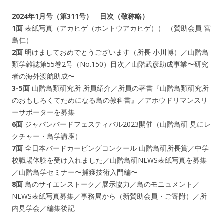
2024年1月号（第311号） 目次（敬称略）
1面
表紙写真（アカヒゲ（ホントウアカヒゲ）） （賛助会員 宮
島仁）
2面
明けましておめでとうございます（所長 小川博）／山階鳥
類学雑誌第55巻2号（No.150）目次／山階武彦助成事業〜研究
者の海外渡航助成〜
3-5面
山階鳥類研究所 所員紹介／所員の著書『山階鳥類研究所
のおもしろくてためになる鳥の教科書』／アホウドリマンスリ
ーサポーターを募集
6面
ジャパンバードフェスティバル2023開催（山階鳥研 見にレ
クチャー・鳥学講座）
7面
全日本バードカービングコンクール 山階鳥研所長賞／中学
校職場体験を受け入れました／山階鳥研NEWS表紙写真を募集
／山階鳥学セミナー〜捕獲技術入門編〜
8面
鳥のサイエンストーク／展示協力／鳥のモニュメント／
NEWS表紙写真募集／事務局から（新賛助会員・ご寄附）／所
内見学会／編集後記