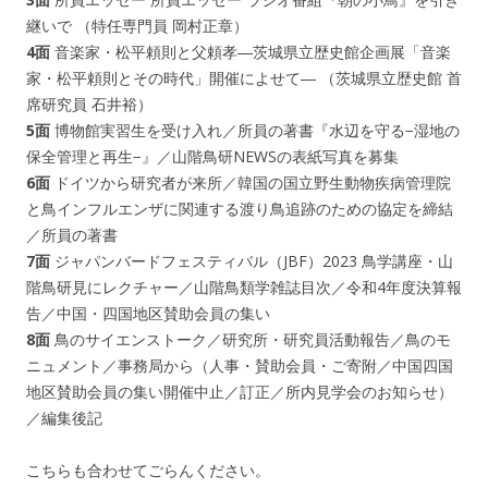
継いで （特任専門員 岡村正章）
4面
音楽家・松平頼則と父頼孝―茨城県立歴史館企画展「音楽
家・松平頼則とその時代」開催によせて― （茨城県立歴史館 首
席研究員 石井裕）
5面
博物館実習生を受け入れ／所員の著書『水辺を守る−湿地の
保全管理と再生−』／山階鳥研NEWSの表紙写真を募集
6面
ドイツから研究者が来所／韓国の国立野生動物疾病管理院
と鳥インフルエンザに関連する渡り鳥追跡のための協定を締結
／所員の著書
7面
ジャパンバードフェスティバル（JBF）2023 鳥学講座・山
階鳥研見にレクチャー／山階鳥類学雑誌目次／令和4年度決算報
告／中国・四国地区賛助会員の集い
8面
鳥のサイエンストーク／研究所・研究員活動報告／鳥のモ
ニュメント／事務局から（人事・賛助会員・ご寄附／中国四国
地区賛助会員の集い開催中止／訂正／所内見学会のお知らせ）
／編集後記
こちらも合わせてごらんください。