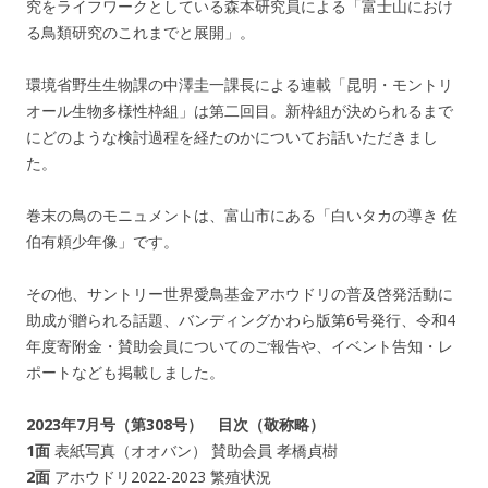
究をライフワークとしている森本研究員による「富士山におけ
る鳥類研究のこれまでと展開」。
環境省野生生物課の中澤圭一課長による連載「昆明・モントリ
オール生物多様性枠組」は第二回目。新枠組が決められるまで
にどのような検討過程を経たのかについてお話いただきまし
た。
巻末の鳥のモニュメントは、富山市にある「白いタカの導き 佐
伯有頼少年像」です。
その他、サントリー世界愛鳥基金アホウドリの普及啓発活動に
助成が贈られる話題、バンディングかわら版第6号発行、令和4
年度寄附金・賛助会員についてのご報告や、イベント告知・レ
ポートなども掲載しました。
2023年7月号（第308号） 目次（敬称略）
1面
表紙写真（オオバン） 賛助会員 孝橋貞樹
2面
アホウドリ2022-2023 繁殖状況