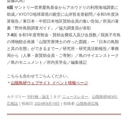
斎藤武馬）
6面
サントリー世界愛鳥基金からアホウドリの利用海域調査に
助成／KYOTO地球環境の殿堂に山岸哲名誉顧問／令和5年度決
算報告／東日本・中部日本地区賛助会員の集い告知／所員の著
書『野外鳥類調査ガイド』／協力調査員が表彰
7-8
面 令和5年度寄附金・賛助会費収入及び会員数／我孫子市鳥
の博物館企画展「山階芳麿博士の作った図鑑」ー『日本の鳥類
と其の生態』ができるまでー／研究所・研究員活動報告／事務
局から（人事・新賛助会員・ご寄附）／鳥のサイエンストーク
／鳥のモニュメント／所内見学会／編集後記
こちらも合わせてごらんください。
＊
山階鳥研ウェブサイト イベント情報ページ
カテゴリー:
刊行物・論文
| タグ:
ニュースレター
、
山階鳥研NEWS
、
広報誌
| 投稿日:
2024年8月19日
|
投稿者:
山階鳥研広報