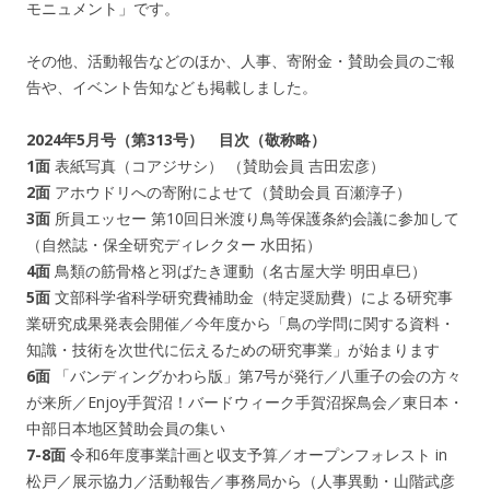
モニュメント」です。
その他、活動報告などのほか、人事、寄附金・賛助会員のご報
告や、イベント告知なども掲載しました。
2024年5月号（第313号） 目次（敬称略）
1面
表紙写真（コアジサシ） （賛助会員 吉田宏彦）
2面
アホウドリへの寄附によせて（賛助会員 百瀬淳子）
3面
所員エッセー 第10回日米渡り鳥等保護条約会議に参加して
（自然誌・保全研究ディレクター 水田拓）
4面
鳥類の筋骨格と羽ばたき運動（名古屋大学 明田卓巳）
5面
文部科学省科学研究費補助金（特定奨励費）による研究事
業研究成果発表会開催／今年度から「鳥の学問に関する資料・
知識・技術を次世代に伝えるための研究事業」が始まります
6面
「バンディングかわら版」第7号が発行／八重子の会の方々
が来所／Enjoy手賀沼！バードウィーク手賀沼探鳥会／東日本・
中部日本地区賛助会員の集い
7-8面
令和6年度事業計画と収支予算／オープンフォレスト in
松戸／展示協力／活動報告／事務局から（人事異動・山階武彦