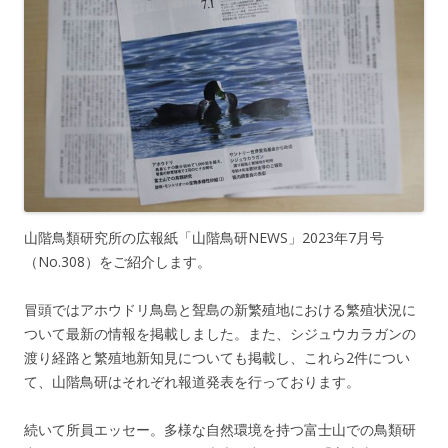
山階鳥類研究所の広報紙「山階鳥研NEWS」2023年7月号
（No.308）をご紹介します。
冒頭ではアホウドリ鳥島と聟島の新繁殖地における繁殖状況に
ついて最新の情報を掲載しました。また、シジュウカラガンの
渡り経路と繁殖地新知見についても掲載し、これら2件につい
て、山階鳥研はそれぞれ報道発表を行っております。
続いて所員エッセー。多様な自然環境を持つ富士山での鳥類研