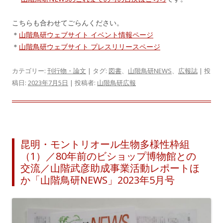
こちらも合わせてごらんください。
＊
山階鳥研ウェブサイト イベント情報ページ
＊
山階鳥研ウェブサイト プレスリリースページ
カテゴリー:
刊行物・論文
| タグ:
図書
、
山階鳥研NEWS
、
広報誌
| 投
稿日:
2023年7月5日
|
投稿者:
山階鳥研広報
昆明・モントリオール生物多様性枠組
（1）／80年前のビショップ博物館との
交流／山階武彦助成事業活動レポートほ
か「山階鳥研NEWS」2023年5月号