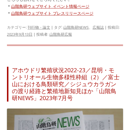
＊
山階鳥研ウェブサイト イベント情報ページ
＊
山階鳥研ウェブサイト プレスリリースページ
カテゴリー:
刊行物・論文
| タグ:
山階鳥研NEWS
、
広報誌
| 投稿日:
2023年9月13日
|
投稿者:
山階鳥研広報
アホウドリ繁殖状況2022-23／昆明・モ
ントリオール生物多様性枠組（2）／富士
山における鳥類研究／シジュウカラガン
の渡り経路と繁殖地新知見ほか「山階鳥
研NEWS」2023年7月号