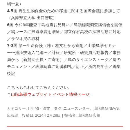
嶋千夏）
4-5面
野生生物保全のための移送に関する国際会議に参加して
（兵庫県立大学 出口智広）
6面
令和6年能登半島地震お見舞い／鳥類標識調査講習会を開催
／鳩レースに帰還率賞を贈呈／都立保谷高校の探求活動に対応
／ラジオ局の取材
7-8面
第一生命保険（株）柏支社から寄附／山階鳥学セミナ
ー〜捕獲技術入門編〜／訃報／研究所・研究員活動報告／事務
局から（新賛助会員・ご寄附）／鳥のサイエンストーク／鳥の
モニュメント／表紙写真ご応募御礼／訂正／所内見学会／編集
後記
こちらも合わせてごらんください。
＊
山階鳥研ウェブサイト イベント情報ページ
カテゴリー:
刊行物・論文
| タグ:
ニュースレター
、
山階鳥研NEWS
、
広報誌
| 投稿日:
2024年2月28日
|
投稿者:
山階鳥研広報