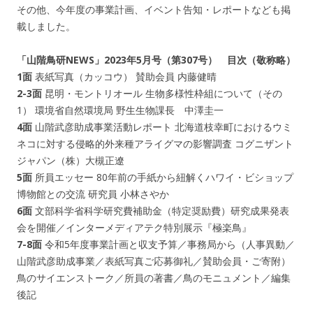
その他、今年度の事業計画、イベント告知・レポートなども掲
載しました。
「山階鳥研NEWS」2023年5月号（第307号） 目次（敬称略）
1面
表紙写真（カッコウ） 賛助会員 内藤健晴
2-3面
昆明・モントリオール 生物多様性枠組について（その
1） 環境省自然環境局 野生生物課長 中澤圭一
4面
山階武彦助成事業活動レポート 北海道枝幸町におけるウミ
ネコに対する侵略的外来種アライグマの影響調査 コグニザント
ジャパン（株）大槻正遼
5面
所員エッセー 80年前の手紙から紐解くハワイ・ビショップ
博物館との交流 研究員 小林さやか
6面
文部科学省科学研究費補助金（特定奨励費）研究成果発表
会を開催／インターメディアテク特別展示『極楽鳥』
7-8面
令和5年度事業計画と収支予算／事務局から（人事異動／
山階武彦助成事業／表紙写真ご応募御礼／賛助会員・ご寄附）
鳥のサイエンストーク／所員の著書／鳥のモニュメント／編集
後記