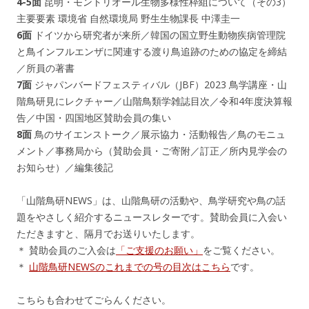
4-5面
昆明・モントリオール生物多様性枠組について（その3）
主要要素 環境省 自然環境局 野生生物課長 中澤圭一
6面
ドイツから研究者が来所／韓国の国立野生動物疾病管理院
と鳥インフルエンザに関連する渡り鳥追跡のための協定を締結
／所員の著書
7面
ジャパンバードフェスティバル（JBF）2023 鳥学講座・山
階鳥研見にレクチャー／山階鳥類学雑誌目次／令和4年度決算報
告／中国・四国地区賛助会員の集い
8面
鳥のサイエンストーク／展示協力・活動報告／鳥のモニュ
メント／事務局から（賛助会員・ご寄附／訂正／所内見学会の
お知らせ）／編集後記
「山階鳥研NEWS」は、山階鳥研の活動や、鳥学研究や鳥の話
題をやさしく紹介するニュースレターです。賛助会員に入会い
ただきますと、隔月でお送りいたします。
＊ 賛助会員のご入会は
「ご支援のお願い」
をご覧ください。
＊
山階鳥研NEWSのこれまでの号の目次はこちら
です。
こちらも合わせてごらんください。