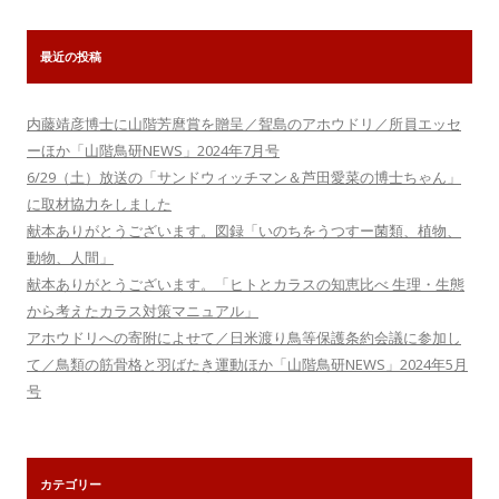
ン
最近の投稿
内藤靖彦博士に山階芳麿賞を贈呈／聟島のアホウドリ／所員エッセ
ーほか「山階鳥研NEWS」2024年7月号
6/29（土）放送の「サンドウィッチマン＆芦田愛菜の博士ちゃん」
に取材協力をしました
献本ありがとうございます。図録「いのちをうつすー菌類、植物、
動物、人間」
献本ありがとうございます。「ヒトとカラスの知恵比べ 生理・生態
から考えたカラス対策マニュアル」
アホウドリへの寄附によせて／日米渡り鳥等保護条約会議に参加し
て／鳥類の筋骨格と羽ばたき運動ほか「山階鳥研NEWS」2024年5月
号
カテゴリー