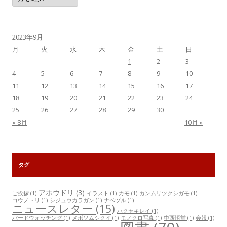
記
事
一
覧
2023年9月
月
火
水
木
金
土
日
1
2
3
4
5
6
7
8
9
10
11
12
13
14
15
16
17
18
19
20
21
22
23
24
25
26
27
28
29
30
« 8月
10月 »
タグ
アホウドリ
(3)
ご挨拶
(1)
イラスト
(1)
カモ
(1)
カンムリツクシガモ
(1)
コウノトリ
(1)
シジュウカラガン
(1)
ナベヅル
(1)
ニュースレター
(15)
ハクセキレイ
(1)
バードウォッチング
(1)
メボソムシクイ
(1)
モノクロ写真
(1)
中西悟堂
(1)
会報
(1)