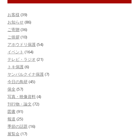
お客様
(39)
お知らせ
(86)
ご寄贈
(36)
ご挨拶
(10)
アホウドリ保護
(54)
イベント
(164)
テレビ・ラジオ
(21)
トキ保護
(6)
ヤンバルクイナ保護
(7)
今日の鳥研
(45)
保全
(57)
写真・映像資料
(4)
刊行物・論文
(72)
図書
(91)
報道
(25)
季節の話題
(16)
展覧会
(17)