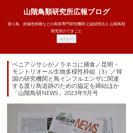
山階鳥類研究所広報ブログ
渡り鳥、絶滅危惧種などの鳥類専門研究機関 公益財団法人 山階鳥類
研究所のできごと
コ
メニュー
ン
テ
ン
ツ
へ
ス
ベニアジサシがノラネコに捕食／昆明・
キ
ッ
モントリオール生物多様性枠組（3）／韓
プ
国の研究機関と鳥インフルエンザに関連
する渡り鳥追跡のための協定を締結ほか
「山階鳥研NEWS」2023年9月号