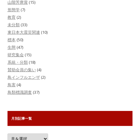
山階芳麿賞
(15)
形態学
(7)
教育
(2)
未分類
(33)
東日本大震災関連
(10)
標本
(50)
生態
(47)
研究集会
(15)
系統・分類
(18)
賛助会員の集い
(4)
鳥インフルエンザ
(2)
鳥害
(4)
鳥類標識調査
(37)
月別記事一覧
月
別