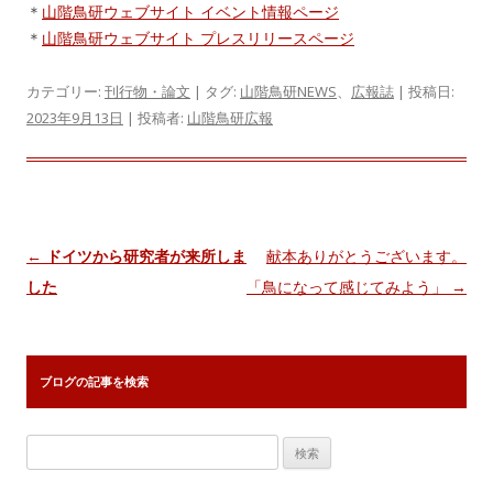
＊
山階鳥研ウェブサイト イベント情報ページ
＊
山階鳥研ウェブサイト プレスリリースページ
カテゴリー:
刊行物・論文
| タグ:
山階鳥研NEWS
、
広報誌
| 投稿日:
2023年9月13日
|
投稿者:
山階鳥研広報
投
←
ドイツから研究者が来所しま
献本ありがとうございます。
稿
した
「鳥になって感じてみよう」
→
ナ
ビ
ゲ
ブログの記事を検索
ー
シ
検
ョ
索: