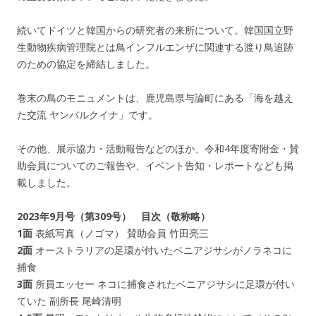
続いてドイツと韓国からの研究者の来所について。韓国国立野
生動物疾病管理院とは鳥インフルエンザに関連する渡り鳥追跡
のための協定を締結しました。
巻末の鳥のモニュメントは、鹿児島県与論町にある「海を越え
た交流 ヤンバルクイナ」です。
その他、展示協力・活動報告などのほか、令和4年度寄附金・賛
助会員についてのご報告や、イベント告知・レポートなども掲
載しました。
2023年9月号（第309号） 目次（敬称略）
1面
表紙写真（ノゴマ） 賛助会員 竹田亮三
2面
オーストラリアの足環が付いたベニアジサシがノラネコに
捕食
3面
所員エッセー ネコに捕食されたベニアジサシに足環が付い
ていた 副所長 尾崎清明