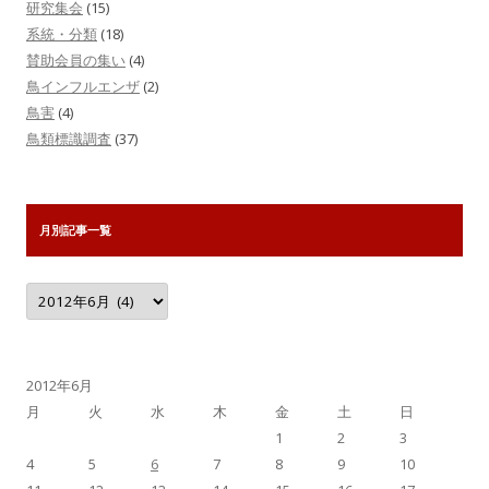
研究集会
(15)
系統・分類
(18)
賛助会員の集い
(4)
鳥インフルエンザ
(2)
鳥害
(4)
鳥類標識調査
(37)
月別記事一覧
月
別
記
事
一
覧
2012年6月
月
火
水
木
金
土
日
1
2
3
4
5
6
7
8
9
10