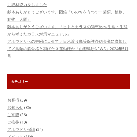
に取材協力をしました
献本ありがとうございます。図録「いのちをうつすー菌類、植物、
動物、人間」
献本ありがとうございます。「ヒトとカラスの知恵比べ 生理・生態
から考えたカラス対策マニュアル」
アホウドリへの寄附によせて／日米渡り鳥等保護条約会議に参加し
て／鳥類の筋骨格と羽ばたき運動ほか「山階鳥研NEWS」2024年5月
号
カテゴリー
お客様
(39)
お知らせ
(86)
ご寄贈
(36)
ご挨拶
(10)
アホウドリ保護
(54)
イベント
(164)