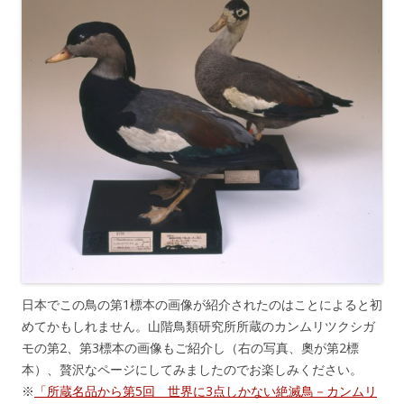
日本でこの鳥の第1標本の画像が紹介されたのはことによると初
めてかもしれません。山階鳥類研究所所蔵のカンムリツクシガ
モの第2、第3標本の画像もご紹介し（右の写真、奧が第2標
本）、贅沢なページにしてみましたのでお楽しみください。
※
「所蔵名品から第5回 世界に3点しかない絶滅鳥－カンムリ