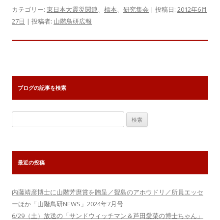
カテゴリー:
東日本大震災関連
、
標本
、
研究集会
| 投稿日:
2012年6月
27日
|
投稿者:
山階鳥研広報
ブログの記事を検索
検
索:
最近の投稿
内藤靖彦博士に山階芳麿賞を贈呈／聟島のアホウドリ／所員エッセ
ーほか「山階鳥研NEWS」2024年7月号
6/29（土）放送の「サンドウィッチマン＆芦田愛菜の博士ちゃん」