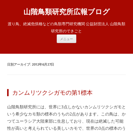
山階鳥類研究所広報ブログ
渡り鳥、絶滅危惧種などの鳥類専門研究機関 公益財団法人 山階鳥類
研究所のできごと
コ
メニュー
ン
テ
ン
ツ
へ
ス
日別アーカイブ:
2012年6月27日
キ
ッ
プ
カンムリツクシガモの第1標本
山階鳥類研究所には、世界に3点しかないカンムリツクシガモと
いう希少なカモ類の標本のうちの2点があります。この鳥は、か
つてユーラシア大陸東部に生息しており、現在は絶滅した可能
性が高いと考えられている美しいカモで、世界の3点の標本のう