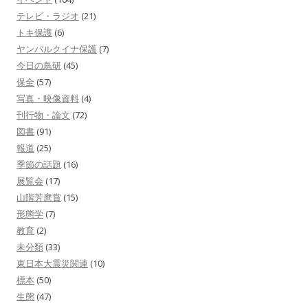
テレビ・ラジオ
(21)
トキ保護
(6)
ヤンバルクイナ保護
(7)
今日の鳥研
(45)
保全
(57)
写真・映像資料
(4)
刊行物・論文
(72)
図書
(91)
報道
(25)
季節の話題
(16)
展覧会
(17)
山階芳麿賞
(15)
形態学
(7)
教育
(2)
未分類
(33)
東日本大震災関連
(10)
標本
(50)
生態
(47)