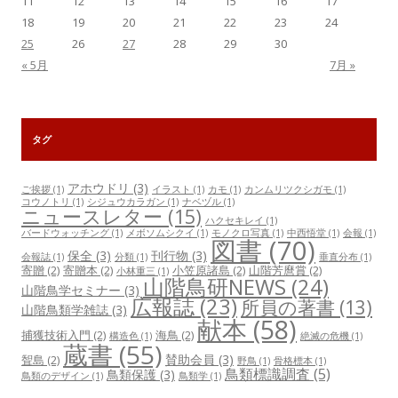
11
12
13
14
15
16
17
18
19
20
21
22
23
24
25
26
27
28
29
30
« 5月
7月 »
タグ
アホウドリ
(3)
ご挨拶
(1)
イラスト
(1)
カモ
(1)
カンムリツクシガモ
(1)
コウノトリ
(1)
シジュウカラガン
(1)
ナベヅル
(1)
ニュースレター
(15)
ハクセキレイ
(1)
バードウォッチング
(1)
メボソムシクイ
(1)
モノクロ写真
(1)
中西悟堂
(1)
会報
(1)
図書
(70)
保全
(3)
刊行物
(3)
会報誌
(1)
分類
(1)
垂直分布
(1)
寄贈
(2)
寄贈本
(2)
小笠原諸島
(2)
山階芳麿賞
(2)
小林重三
(1)
山階鳥研NEWS
(24)
山階鳥学セミナー
(3)
広報誌
(23)
所員の著書
(13)
山階鳥類学雑誌
(3)
献本
(58)
捕獲技術入門
(2)
海鳥
(2)
構造色
(1)
絶滅の危機
(1)
蔵書
(55)
賛助会員
(3)
聟島
(2)
野鳥
(1)
骨格標本
(1)
鳥類標識調査
(5)
鳥類保護
(3)
鳥類のデザイン
(1)
鳥類学
(1)