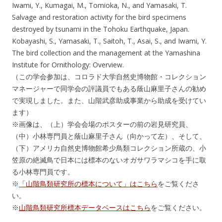
Iwami, Y., Kumagai, M., Tomioka, N., and Yamasaki, T.
Salvage and restoration activity for the bird specimens
destroyed by tsunami in the Tohoku Earthquake, Japan.
Kobayashi, S., Yamasaki, T., Saitoh, T., Asai, S., and Iwami, Y.
The bird collection and the management at the Yamashina
Institute for Ornithology: Overview.
（この学会参加は、コロラド大学自然史博物館・コレクション
マネージャーで同学会の評議員でもある蔭山麻里子さんの勧め
で実現しました。また、山階武彦助成事業から助成を受けてい
ます）
※画像は、（上）学会会場のポスターの前の岩見研究員、
（中）小林専門員と蔭山麻里子さん（向かって左）、そして、
（下）アメリカ自然史博物館希少鳥類コレクション所蔵の、小
笠原の絶滅鳥で日本には標本のないオガサワラマシコを手に取
る小林専門員です。
※
「山階鳥類研究所の標本について」はこちら
をご覧くださ
い。
※
山階鳥類研究所標本データベースはこちら
をご覧ください。