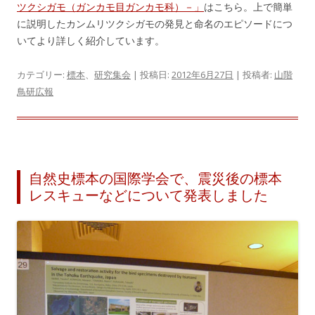
ツクシガモ（ガンカモ目ガンカモ科）－」
はこちら。上で簡単
に説明したカンムリツクシガモの発見と命名のエピソードにつ
いてより詳しく紹介しています。
カテゴリー:
標本
、
研究集会
| 投稿日:
2012年6月27日
|
投稿者:
山階
鳥研広報
自然史標本の国際学会で、震災後の標本
レスキューなどについて発表しました