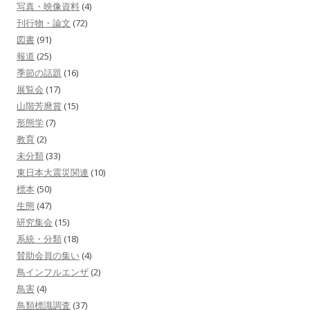
写真・映像資料
(4)
刊行物・論文
(72)
図書
(91)
報道
(25)
季節の話題
(16)
展覧会
(17)
山階芳麿賞
(15)
形態学
(7)
教育
(2)
未分類
(33)
東日本大震災関連
(10)
標本
(50)
生態
(47)
研究集会
(15)
系統・分類
(18)
賛助会員の集い
(4)
鳥インフルエンザ
(2)
鳥害
(4)
鳥類標識調査
(37)