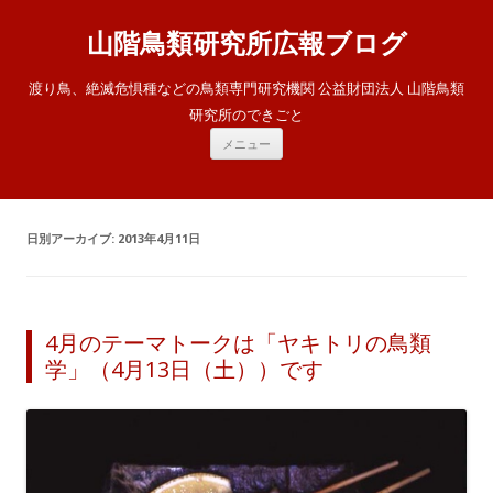
山階鳥類研究所広報ブログ
渡り鳥、絶滅危惧種などの鳥類専門研究機関 公益財団法人 山階鳥類
研究所のできごと
コ
メニュー
ン
テ
ン
ツ
へ
ス
日別アーカイブ:
2013年4月11日
キ
ッ
プ
4月のテーマトークは「ヤキトリの鳥類
学」（4月13日（土））です