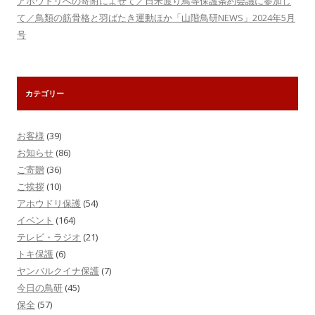
アホウドリへの寄附によせて／日米渡り鳥等保護条約会議に参加し
て／鳥類の筋骨格と羽ばたき運動ほか「山階鳥研NEWS」2024年5月
号
カテゴリー
お客様
(39)
お知らせ
(86)
ご寄贈
(36)
ご挨拶
(10)
アホウドリ保護
(54)
イベント
(164)
テレビ・ラジオ
(21)
トキ保護
(6)
ヤンバルクイナ保護
(7)
今日の鳥研
(45)
保全
(57)