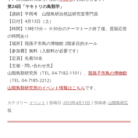
第24回「ヤキトリの鳥類学」
【講師】平岡考 山階鳥研自然誌研究室専門員
【日付】4月13日（土）
【時間】13時15分～ ※30分のテーマトーク終了後、質疑応答
の時間あり
【場所】我孫子市鳥の博物館 2階多目的ホール
【参加費】無料（入館料が必要です）
【定員】先着50名
【主催・問い合わせ先】
山階鳥類研究所（TEL. 04-7182-1101）、
我孫子市鳥の博物館
（TEL. 04-7185-2212）
山階鳥類研究所のイベント情報はこちら
です。
カテゴリー:
イベント
| 投稿日:
2013年4月11日
|
投稿者:
山階鳥研広
報