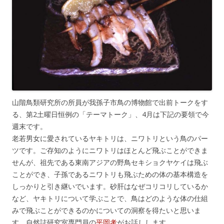
山階鳥類研究所の所員が我孫子市鳥の博物館で出前トークをす
る、第2土曜日恒例の「テーマトーク」、4月は下記の要領で今
週末です。
老若男女に愛されているヤキトリは、ニワトリという鳥のパー
ツです。ご存知のようにニワトリはほとんど飛ぶことができま
せんが、祖先である東南アジアの野鳥セキショクヤケイは飛ぶ
ことができ、子孫であるニワトリも飛ぶための体の基本構造を
しっかりと引き継いでいます。砂肝はなぜコリコリしているか
など、ヤキトリについて学ぶことで、鳥はどのような体の仕組
みで飛ぶことができるのかについての洞察を得たいと思いま
す。自然誌研究室専門員の
平岡考
がお話しします。