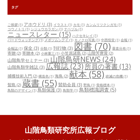
タグ
アホウドリ
(3)
ご挨拶
(1)
イラスト
(1)
カモ
(1)
カンムリツクシガモ
(1)
コウノトリ
(1)
シジュウカラガン
(1)
ナベヅル
(1)
ニュースレター
(15)
ハクセキレイ
(1)
バードウォッチング
(1)
メボソムシクイ
(1)
モノクロ写真
(1)
中西悟堂
(1)
会報
(1)
図書
(70)
保全
(3)
刊行物
(3)
会報誌
(1)
分類
(1)
垂直分布
(1)
寄贈
(2)
寄贈本
(2)
小笠原諸島
(2)
山階芳麿賞
(2)
小林重三
(1)
山階鳥研NEWS
(24)
山階鳥学セミナー
(3)
広報誌
(23)
所員の著書
(13)
山階鳥類学雑誌
(3)
献本
(58)
捕獲技術入門
(2)
海鳥
(2)
構造色
(1)
絶滅の危機
(1)
蔵書
(55)
賛助会員
(3)
聟島
(2)
野鳥
(1)
骨格標本
(1)
鳥類標識調査
(5)
鳥類保護
(3)
鳥類のデザイン
(1)
鳥類学
(1)
山階鳥類研究所広報ブログ