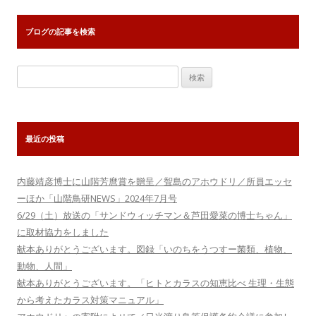
ブログの記事を検索
検
索:
最近の投稿
内藤靖彦博士に山階芳麿賞を贈呈／聟島のアホウドリ／所員エッセ
ーほか「山階鳥研NEWS」2024年7月号
6/29（土）放送の「サンドウィッチマン＆芦田愛菜の博士ちゃん」
に取材協力をしました
献本ありがとうございます。図録「いのちをうつすー菌類、植物、
動物、人間」
献本ありがとうございます。「ヒトとカラスの知恵比べ 生理・生態
から考えたカラス対策マニュアル」