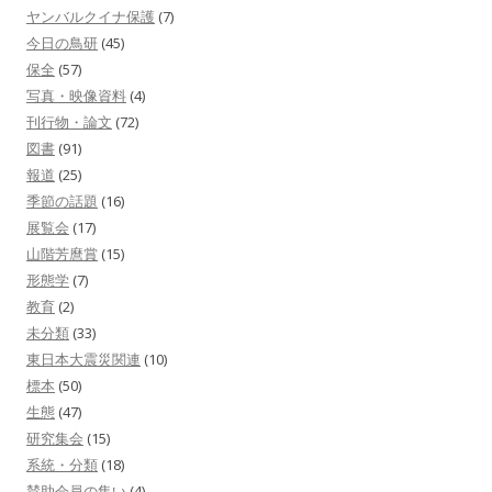
ヤンバルクイナ保護
(7)
今日の鳥研
(45)
保全
(57)
写真・映像資料
(4)
刊行物・論文
(72)
図書
(91)
報道
(25)
季節の話題
(16)
展覧会
(17)
山階芳麿賞
(15)
形態学
(7)
教育
(2)
未分類
(33)
東日本大震災関連
(10)
標本
(50)
生態
(47)
研究集会
(15)
系統・分類
(18)
賛助会員の集い
(4)