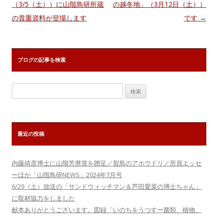
ナ
（3/5（土））に山階鳥研所蔵
の越冬地」（3月12日（土））
ビ
の貴重資料が登場します
です
→
ゲ
ー
シ
ブログの記事を検索
ョ
ン
検
索:
最近の投稿
内藤靖彦博士に山階芳麿賞を贈呈／聟島のアホウドリ／所員エッセ
ーほか「山階鳥研NEWS」2024年7月号
6/29（土）放送の「サンドウィッチマン＆芦田愛菜の博士ちゃん」
に取材協力をしました
献本ありがとうございます。図録「いのちをうつすー菌類、植物、