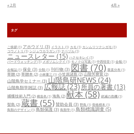
« 2月
4月 »
タグ
アホウドリ
(3)
ご挨拶
(1)
イラスト
(1)
カモ
(1)
カンムリツクシガモ
(1)
コウノトリ
(1)
シジュウカラガン
(1)
ナベヅル
(1)
ニュースレター
(15)
ハクセキレイ
(1)
バードウォッチング
(1)
メボソムシクイ
(1)
モノクロ写真
(1)
中西悟堂
(1)
会報
(1)
図書
(70)
保全
(3)
刊行物
(3)
会報誌
(1)
分類
(1)
垂直分布
(1)
寄贈
(2)
寄贈本
(2)
小笠原諸島
(2)
山階芳麿賞
(2)
小林重三
(1)
山階鳥研NEWS
(24)
山階鳥学セミナー
(3)
広報誌
(23)
所員の著書
(13)
山階鳥類学雑誌
(3)
献本
(58)
捕獲技術入門
(2)
海鳥
(2)
構造色
(1)
絶滅の危機
(1)
蔵書
(55)
賛助会員
(3)
聟島
(2)
野鳥
(1)
骨格標本
(1)
鳥類標識調査
(5)
鳥類保護
(3)
鳥類のデザイン
(1)
鳥類学
(1)