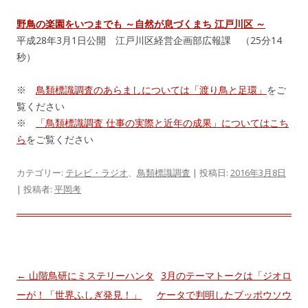
野鳥の楽園をいつまでも ～自然が息づくまち 江戸川区 ～
平成28年3月1日公開 江戸川区経営企画部広報課 （25分14
秒）
※
鳥類標識調査のあらましについては「渡り鳥と足環」
をご
覧ください
※
「鳥類標識調査 仕事の実際と近年の成果」についてはこち
ら
をご覧ください
カテゴリー:
テレビ・ラジオ
、
鳥類標識調査
| 投稿日:
2016年3月8日
|
投稿者:
平岡考
投
←
山階鳥研にミステリーハンタ
3月のテーマトークは「ジオロ
稿
ーが！「世界ふしぎ発見！」
ケータで判明したブッポウソウ