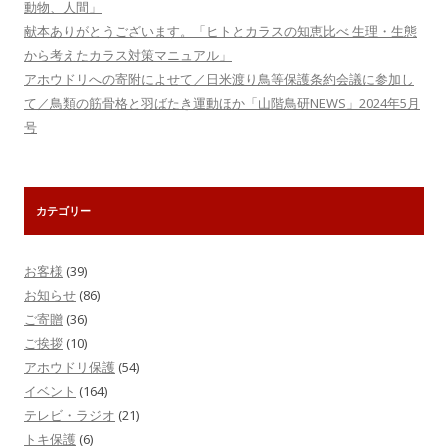
動物、人間」
献本ありがとうございます。「ヒトとカラスの知恵比べ 生理・生態
から考えたカラス対策マニュアル」
アホウドリへの寄附によせて／日米渡り鳥等保護条約会議に参加し
て／鳥類の筋骨格と羽ばたき運動ほか「山階鳥研NEWS」2024年5月
号
カテゴリー
お客様
(39)
お知らせ
(86)
ご寄贈
(36)
ご挨拶
(10)
アホウドリ保護
(54)
イベント
(164)
テレビ・ラジオ
(21)
トキ保護
(6)