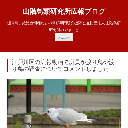
山階鳥類研究所広報ブログ
渡り鳥、絶滅危惧種などの鳥類専門研究機関 公益財団法人 山階鳥類
研究所のできごと
コ
メニュー
ン
テ
ン
ツ
へ
ス
江戸川区の広報動画で所員が渡り鳥や渡
キ
ッ
り鳥の調査についてコメントしました
プ