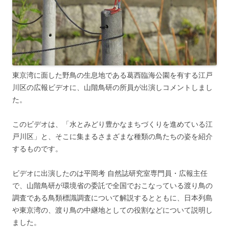
東京湾に面した野鳥の生息地である葛西臨海公園を有する江戸
川区の広報ビデオに、山階鳥研の所員が出演しコメントしまし
た。
このビデオは、「水とみどり豊かなまちづくりを進めている江
戸川区」と、そこに集まるさまざまな種類の鳥たちの姿を紹介
するものです。
ビデオに出演したのは平岡考 自然誌研究室専門員・広報主任
で、山階鳥研が環境省の委託で全国でおこなっている渡り鳥の
調査である鳥類標識調査について解説するとともに、日本列島
や東京湾の、渡り鳥の中継地としての役割などについて説明し
ました。