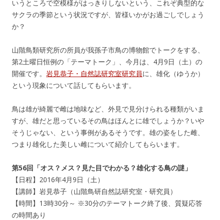
いうところで空模様がはっきりしないという、これぞ典型的な
サクラの季節という状況ですが、皆様いかがお過ごしでしょう
か？
山階鳥類研究所の所員が我孫子市鳥の博物館でトークをする、
第2土曜日恒例の「テーマトーク」、今月は、4月9日（土）の
開催です。
岩見恭子・自然誌研究室研究員
に、雄化（ゆうか）
という現象について話してもらいます。
鳥は雄が綺麗で雌は地味など、外見で見分けられる種類がいま
すが、雄だと思っているその鳥はほんとに雄でしょうか？いや
そうじゃない、という事例があるそうです。雄の姿をした雌、
つまり雄化した美しい雌について紹介してもらいます。
第56回「オス？メス？見た目でわかる？雄化する鳥の謎」
【日程】2016年4月9日（土）
【講師】岩見恭子（山階鳥研自然誌研究室・研究員）
【時間】13時30分～ ※30分のテーマトーク終了後、質疑応答
の時間あり