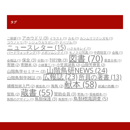
タグ
アホウドリ
(3)
ご挨拶
(1)
イラスト
(1)
カモ
(1)
カンムリツクシガモ
(1)
コウノトリ
(1)
シジュウカラガン
(1)
ナベヅル
(1)
ニュースレター
(15)
ハクセキレイ
(1)
バードウォッチング
(1)
メボソムシクイ
(1)
モノクロ写真
(1)
中西悟堂
(1)
会報
(1)
図書
(70)
保全
(3)
刊行物
(3)
会報誌
(1)
分類
(1)
垂直分布
(1)
寄贈
(2)
寄贈本
(2)
小笠原諸島
(2)
山階芳麿賞
(2)
小林重三
(1)
山階鳥研NEWS
(24)
山階鳥学セミナー
(3)
広報誌
(23)
所員の著書
(13)
山階鳥類学雑誌
(3)
献本
(58)
捕獲技術入門
(2)
海鳥
(2)
構造色
(1)
絶滅の危機
(1)
蔵書
(55)
賛助会員
(3)
聟島
(2)
野鳥
(1)
骨格標本
(1)
鳥類標識調査
(5)
鳥類保護
(3)
鳥類のデザイン
(1)
鳥類学
(1)