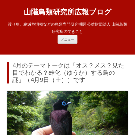
山階鳥類研究所広報ブログ
渡り鳥、絶滅危惧種などの鳥類専門研究機関 公益財団法人 山階鳥類
研究所のできごと
コ
メニュー
ン
テ
ン
ツ
へ
ス
4月のテーマトークは「オス？メス？見た
キ
ッ
目でわかる？雄化（ゆうか）する鳥の
プ
謎」（4月9日（土））です