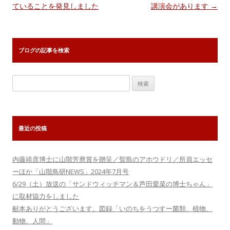
ナ
ていることを発見しました
講演会があります
→
ビ
ゲ
ー
ブログの記事を検索
シ
ョ
検
ン
索:
最近の投稿
内藤靖彦博士に山階芳麿賞を贈呈／聟島のアホウドリ／所員エッセ
ーほか「山階鳥研NEWS」2024年7月号
6/29（土）放送の「サンドウィッチマン＆芦田愛菜の博士ちゃん」
に取材協力をしました
献本ありがとうございます。図録「いのちをうつすー菌類、植物、
動物、人間」