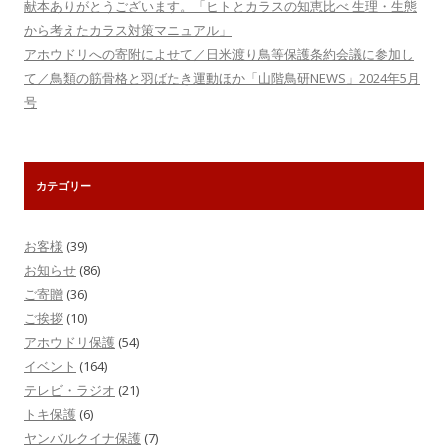
献本ありがとうございます。「ヒトとカラスの知恵比べ 生理・生態
から考えたカラス対策マニュアル」
アホウドリへの寄附によせて／日米渡り鳥等保護条約会議に参加し
て／鳥類の筋骨格と羽ばたき運動ほか「山階鳥研NEWS」2024年5月
号
カテゴリー
お客様
(39)
お知らせ
(86)
ご寄贈
(36)
ご挨拶
(10)
アホウドリ保護
(54)
イベント
(164)
テレビ・ラジオ
(21)
トキ保護
(6)
ヤンバルクイナ保護
(7)