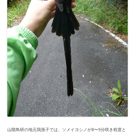
山階鳥研の地元我孫子では、ソメイヨシノが8〜9分咲き程度と