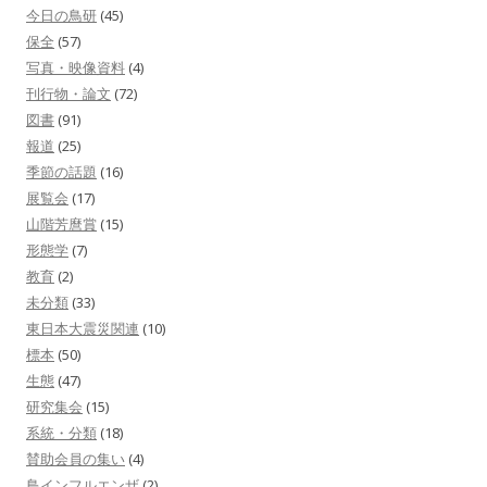
今日の鳥研
(45)
保全
(57)
写真・映像資料
(4)
刊行物・論文
(72)
図書
(91)
報道
(25)
季節の話題
(16)
展覧会
(17)
山階芳麿賞
(15)
形態学
(7)
教育
(2)
未分類
(33)
東日本大震災関連
(10)
標本
(50)
生態
(47)
研究集会
(15)
系統・分類
(18)
賛助会員の集い
(4)
鳥インフルエンザ
(2)