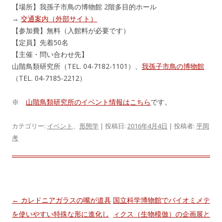
【場所】我孫子市鳥の博物館 2階多目的ホール
→
交通案内（外部サイト）
【参加費】無料（入館料が必要です）
【定員】先着50名
【主催・問い合わせ先】
山階鳥類研究所（TEL. 04-7182-1101）、
我孫子市鳥の博物館
（TEL. 04-7185-2212）
※
山階鳥類研究所のイベント情報はこちら
です。
カテゴリー:
イベント
、
形態学
| 投稿日:
2016年4月4日
|
投稿者:
平岡
考
投
←
カレドニアガラスの嘴が道具
国立科学博物館でバイオミメテ
稿
を使いやすい特殊な形に進化し
ィクス（生物模倣）の企画展と