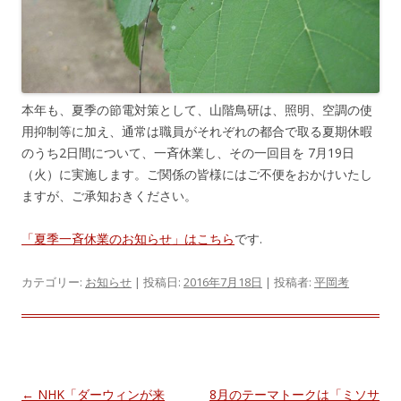
本年も、夏季の節電対策として、山階鳥研は、照明、空調の使
用抑制等に加え、通常は職員がそれぞれの都合で取る夏期休暇
のうち2日間について、一斉休業し、その一回目を 7月19日
（火）に実施します。ご関係の皆様にはご不便をおかけいたし
ますが、ご承知おきください。
「夏季一斉休業のお知らせ」はこちら
です.
カテゴリー:
お知らせ
| 投稿日:
2016年7月18日
|
投稿者:
平岡考
投
←
NHK「ダーウィンが来
8月のテーマトークは「ミソサ