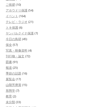
ご挨拶
(10)
アホウドリ保護
(54)
イベント
(164)
テレビ・ラジオ
(21)
トキ保護
(6)
ヤンバルクイナ保護
(7)
今日の鳥研
(45)
保全
(57)
写真・映像資料
(4)
刊行物・論文
(72)
図書
(91)
報道
(25)
季節の話題
(16)
展覧会
(17)
山階芳麿賞
(15)
形態学
(7)
教育
(2)
未分類
(33)