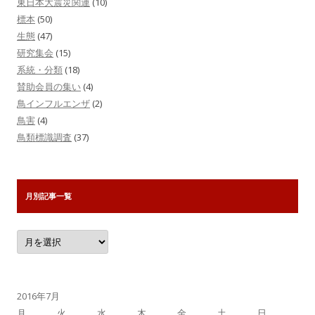
東日本大震災関連
(10)
標本
(50)
生態
(47)
研究集会
(15)
系統・分類
(18)
賛助会員の集い
(4)
鳥インフルエンザ
(2)
鳥害
(4)
鳥類標識調査
(37)
月別記事一覧
月
別
記
事
一
覧
2016年7月
月
火
水
木
金
土
日