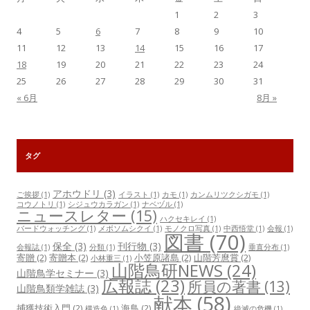
1
2
3
4
5
6
7
8
9
10
11
12
13
14
15
16
17
18
19
20
21
22
23
24
25
26
27
28
29
30
31
« 6月
8月 »
タグ
アホウドリ
(3)
ご挨拶
(1)
イラスト
(1)
カモ
(1)
カンムリツクシガモ
(1)
コウノトリ
(1)
シジュウカラガン
(1)
ナベヅル
(1)
ニュースレター
(15)
ハクセキレイ
(1)
バードウォッチング
(1)
メボソムシクイ
(1)
モノクロ写真
(1)
中西悟堂
(1)
会報
(1)
図書
(70)
保全
(3)
刊行物
(3)
会報誌
(1)
分類
(1)
垂直分布
(1)
寄贈
(2)
寄贈本
(2)
小笠原諸島
(2)
山階芳麿賞
(2)
小林重三
(1)
山階鳥研NEWS
(24)
山階鳥学セミナー
(3)
広報誌
(23)
所員の著書
(13)
山階鳥類学雑誌
(3)
献本
(58)
捕獲技術入門
(2)
海鳥
(2)
構造色
(1)
絶滅の危機
(1)