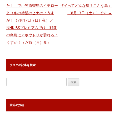
稿
た！」で小笠原聟島のイチロー
ザイってどんな鳥？こんな鳥」
ナ
とユキの待望のヒナのようす
（8月13日（土））です
→
ビ
が！（7月17日（日）夜）／
ゲ
NHK BSプレミアムでは、戦前
ー
の鳥島にアホウドリが群れるよ
シ
うすが！（7/18（月）夜）
ョ
ン
ブログの記事を検索
検
索:
最近の投稿