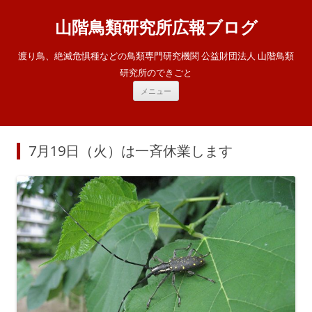
山階鳥類研究所広報ブログ
渡り鳥、絶滅危惧種などの鳥類専門研究機関 公益財団法人 山階鳥類
研究所のできごと
コ
メニュー
ン
テ
ン
ツ
へ
ス
7月19日（火）は一斉休業します
キ
ッ
プ