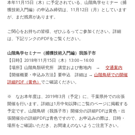
本年11月15日（木）に予定されている、山階鳥学セミナー（捕
獲技術入門編）の申込み締切は、11月12日（月）としています
が、まだ残席があります。
ご関心をお持ちの
皆様、ぜひふるってご参加ください。詳細
は、下記リンクのPDFをご覧ください。
山階鳥学セミナー（捕獲技術入門編）我孫子市
【日時】2018年11月15日（木）13:00～16:00
【場所】山階鳥類研究所 講堂および敷地内 →
交通案内
【開催概要・申込み方法】要申込 詳細は →
山階鳥研での開催
詳細PDF（黄色）
でご確認ください。
※ なお本年度は、2019年3月（予定）に、千葉県外での出張
開催を行います。詳細は1月中旬以降にご覧のページに掲載する
予定です。山階鳥研（我孫子市）開催分の詳細PDFは黄色・出
張開催分の詳細PDFは青色ですので、お申込みの際は、日時・
場所をご確認いただき、お間違えのないようご注意下さい。