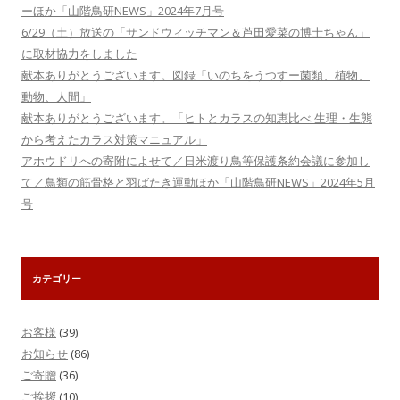
ーほか「山階鳥研NEWS」2024年7月号
6/29（土）放送の「サンドウィッチマン＆芦田愛菜の博士ちゃん」
に取材協力をしました
献本ありがとうございます。図録「いのちをうつすー菌類、植物、
動物、人間」
献本ありがとうございます。「ヒトとカラスの知恵比べ 生理・生態
から考えたカラス対策マニュアル」
アホウドリへの寄附によせて／日米渡り鳥等保護条約会議に参加し
て／鳥類の筋骨格と羽ばたき運動ほか「山階鳥研NEWS」2024年5月
号
カテゴリー
お客様
(39)
お知らせ
(86)
ご寄贈
(36)
ご挨拶
(10)