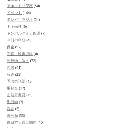
アホウドリ保護
(54)
イベント
(164)
テレビ・ラジオ
(21)
トキ保護
(6)
ヤンバルクイナ保護
(7)
今日の鳥研
(45)
保全
(57)
写真・映像資料
(4)
刊行物・論文
(72)
図書
(91)
報道
(25)
季節の話題
(16)
展覧会
(17)
山階芳麿賞
(15)
形態学
(7)
教育
(2)
未分類
(33)
東日本大震災関連
(10)