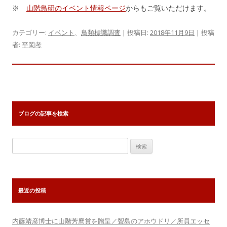
※
山階鳥研のイベント情報ページ
からもご覧いただけます。
カテゴリー:
イベント
、
鳥類標識調査
| 投稿日:
2018年11月9日
|
投稿
者:
平岡考
ブログの記事を検索
検
索:
最近の投稿
内藤靖彦博士に山階芳麿賞を贈呈／聟島のアホウドリ／所員エッセ