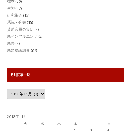
標本
(50)
生態
(47)
研究集会
(15)
系統・分類
(18)
賛助会員の集い
(4)
鳥インフルエンザ
(2)
鳥害
(4)
鳥類標識調査
(37)
月別記事一覧
月
別
記
事
一
覧
2018年11月
月
火
水
木
金
土
日
1
2
3
4