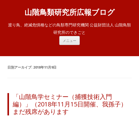
山階鳥類研究所広報ブログ
渡り鳥、絶滅危惧種などの鳥類専門研究機関 公益財団法人 山階鳥類
研究所のできごと
コ
メニュー
ン
テ
ン
ツ
へ
ス
日別アーカイブ:
2018年11月9日
キ
ッ
プ
「山階鳥学セミナー（捕獲技術入門
編）」（2018年11月15日開催、我孫子）
まだ残席があります