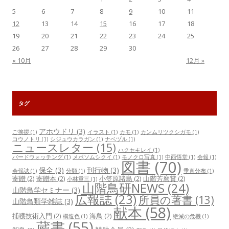
5
6
7
8
9
10
11
12
13
14
15
16
17
18
19
20
21
22
23
24
25
26
27
28
29
30
« 10月
12月 »
タグ
アホウドリ
(3)
ご挨拶
(1)
イラスト
(1)
カモ
(1)
カンムリツクシガモ
(1)
コウノトリ
(1)
シジュウカラガン
(1)
ナベヅル
(1)
ニュースレター
(15)
ハクセキレイ
(1)
バードウォッチング
(1)
メボソムシクイ
(1)
モノクロ写真
(1)
中西悟堂
(1)
会報
(1)
図書
(70)
保全
(3)
刊行物
(3)
会報誌
(1)
分類
(1)
垂直分布
(1)
寄贈
(2)
寄贈本
(2)
小笠原諸島
(2)
山階芳麿賞
(2)
小林重三
(1)
山階鳥研NEWS
(24)
山階鳥学セミナー
(3)
広報誌
(23)
所員の著書
(13)
山階鳥類学雑誌
(3)
献本
(58)
捕獲技術入門
(2)
海鳥
(2)
構造色
(1)
絶滅の危機
(1)
蔵書
(55)