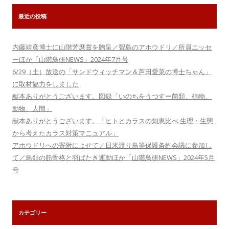
最近の投稿
内藤靖彦博士に山階芳麿賞を贈呈／聟島のアホウドリ／所員エッセ
ーほか「山階鳥研NEWS」2024年7月号
6/29（土）放送の「サンドウィッチマン＆芦田愛菜の博士ちゃん」
に取材協力をしました
献本ありがとうございます。図録「いのちをうつすー菌類、植物、
動物、人間」
献本ありがとうございます。「ヒトとカラスの知恵比べ 生理・生態
から考えたカラス対策マニュアル」
アホウドリへの寄附によせて／日米渡り鳥等保護条約会議に参加し
て／鳥類の筋骨格と羽ばたき運動ほか「山階鳥研NEWS」2024年5月
号
カテゴリー