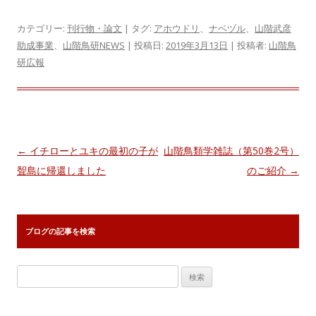
カテゴリー:
刊行物・論文
| タグ:
アホウドリ
、
ナベヅル
、
山階武彦
助成事業
、
山階鳥研NEWS
| 投稿日:
2019年3月13日
|
投稿者:
山階鳥
研広報
投
←
イチローとユキの最初の子が
山階鳥類学雑誌（第50巻2号）
稿
聟島に帰還しました
のご紹介
→
ナ
ビ
ゲ
ブログの記事を検索
ー
シ
検
ョ
索:
ン