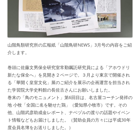
山階鳥類研究所の広報紙「山階鳥研NEWS」3月号の内容をご紹
介します。
巻頭に佐藤文男保全研究室常勤嘱託研究員による「アホウドリ
新たな保全へ」を見開き２ページで。３月より東京で開催され
る「華開く皇室文化」展のご紹介を展示の企画運営を担当され
た学習院大学史料館の長佐古さんにお願いしました。
巻末の「鳥のモニュメント」第6回目は、名古屋コーチン発祥の
地 小牧「全国に名を馳せた鶏」（愛知県小牧市）です。その
他、山階武彦助成金レポート、ナベヅルの渡りの話題やイベン
ト情報などもお届けしました。（賛助会員の方々には平成30年
度会員名簿をお送りしました。）