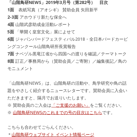
「山階鳥研NEWS」2019年3月号（第282号） 目次
1面
表紙写真（アオシギ） 賛助会員 矢田新平
2-3面
アホウドリ新たな保全へ
4面
山階武彦助成金活動レポート
5面
「華開く皇室文化」展によせて
6面
ジャパンバードフェスティバル2018・全日本バードカービ
ングコンクール山階鳥研所長賞報告
7面
ナベヅル黒竜江省から四国への渡りを確認／テーマトーク
8面
訂正／事務局から（賛助会員／ご寄附）／編集後記／鳥の
モニュメント
「山階鳥研NEWS」は、山階鳥研の活動や、鳥学研究や鳥の話
題をやさしく紹介するニュースレターです。賛助会員に入会い
ただきますと、隔月でお送りいたします。
※ 賛助会員のご入会は
「ご支援のお願い」
をご覧ください。
※
山階鳥研NEWSのこれまでの号の目次はこちら
です。
こちらも合わせてごらんください。
＊
山階鳥研ウェブサイト イベント情報ページ