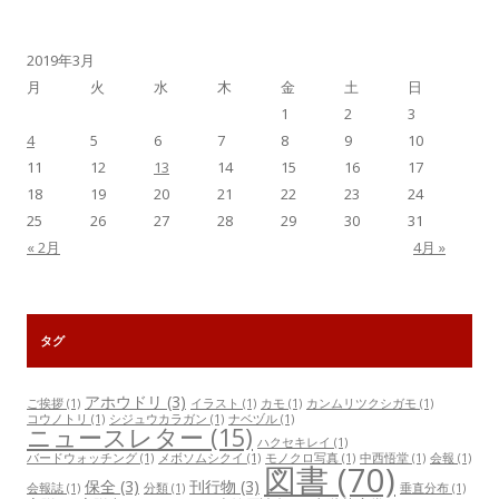
事
一
覧
2019年3月
月
火
水
木
金
土
日
1
2
3
4
5
6
7
8
9
10
11
12
13
14
15
16
17
18
19
20
21
22
23
24
25
26
27
28
29
30
31
« 2月
4月 »
タグ
アホウドリ
(3)
ご挨拶
(1)
イラスト
(1)
カモ
(1)
カンムリツクシガモ
(1)
コウノトリ
(1)
シジュウカラガン
(1)
ナベヅル
(1)
ニュースレター
(15)
ハクセキレイ
(1)
バードウォッチング
(1)
メボソムシクイ
(1)
モノクロ写真
(1)
中西悟堂
(1)
会報
(1)
図書
(70)
保全
(3)
刊行物
(3)
会報誌
(1)
分類
(1)
垂直分布
(1)