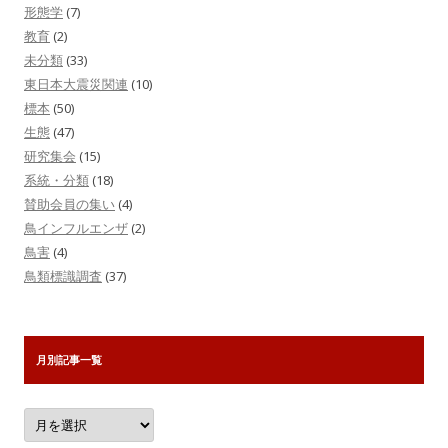
形態学
(7)
教育
(2)
未分類
(33)
東日本大震災関連
(10)
標本
(50)
生態
(47)
研究集会
(15)
系統・分類
(18)
賛助会員の集い
(4)
鳥インフルエンザ
(2)
鳥害
(4)
鳥類標識調査
(37)
月別記事一覧
月
別
記