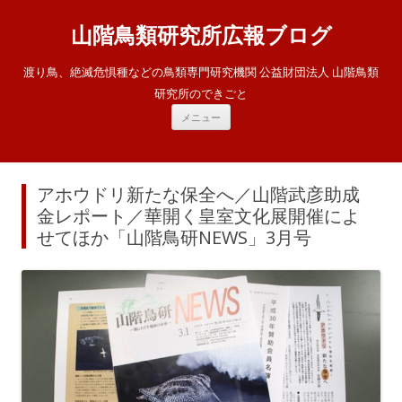
山階鳥類研究所広報ブログ
渡り鳥、絶滅危惧種などの鳥類専門研究機関 公益財団法人 山階鳥類
研究所のできごと
コ
メニュー
ン
テ
ン
ツ
へ
ス
アホウドリ新たな保全へ／山階武彦助成
キ
ッ
金レポート／華開く皇室文化展開催によ
プ
せてほか「山階鳥研NEWS」3月号