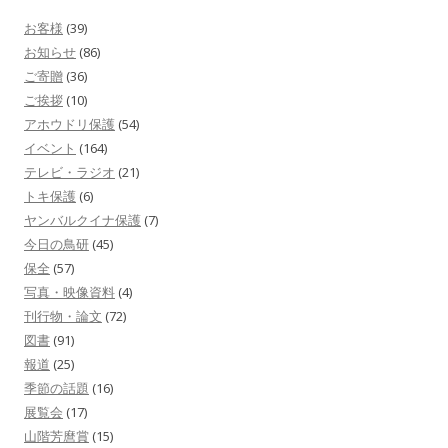
お客様
(39)
お知らせ
(86)
ご寄贈
(36)
ご挨拶
(10)
アホウドリ保護
(54)
イベント
(164)
テレビ・ラジオ
(21)
トキ保護
(6)
ヤンバルクイナ保護
(7)
今日の鳥研
(45)
保全
(57)
写真・映像資料
(4)
刊行物・論文
(72)
図書
(91)
報道
(25)
季節の話題
(16)
展覧会
(17)
山階芳麿賞
(15)