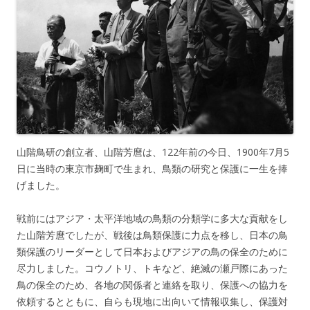
山階鳥研の創立者、山階芳麿は、122年前の今日、1900年7月5
日に当時の東京市麹町で生まれ、鳥類の研究と保護に一生を捧
げました。
戦前にはアジア・太平洋地域の鳥類の分類学に多大な貢献をし
た山階芳麿でしたが、戦後は鳥類保護に力点を移し、日本の鳥
類保護のリーダーとして日本およびアジアの鳥の保全のために
尽力しました。コウノトリ、トキなど、絶滅の瀬戸際にあった
鳥の保全のため、各地の関係者と連絡を取り、保護への協力を
依頼するとともに、自らも現地に出向いて情報収集し、保護対