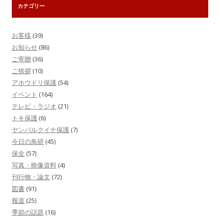
カテゴリー
お客様
(39)
お知らせ
(86)
ご寄贈
(36)
ご挨拶
(10)
アホウドリ保護
(54)
イベント
(164)
テレビ・ラジオ
(21)
トキ保護
(6)
ヤンバルクイナ保護
(7)
今日の鳥研
(45)
保全
(57)
写真・映像資料
(4)
刊行物・論文
(72)
図書
(91)
報道
(25)
季節の話題
(16)