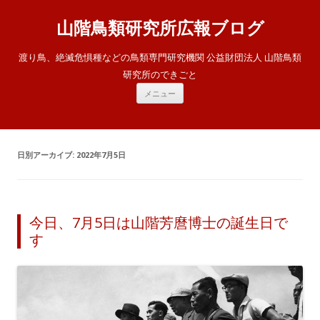
山階鳥類研究所広報ブログ
渡り鳥、絶滅危惧種などの鳥類専門研究機関 公益財団法人 山階鳥類
研究所のできごと
コ
メニュー
ン
テ
ン
ツ
へ
ス
日別アーカイブ:
2022年7月5日
キ
ッ
プ
今日、7月5日は山階芳麿博士の誕生日で
す