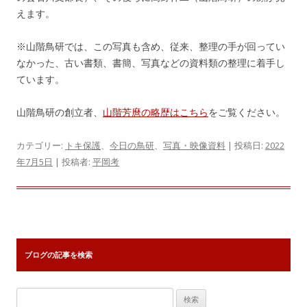
えます。
※山階鳥研では、この写真も含め、従来、整理の手が回ってい
なかった、古い書類、書簡、写真などの資料類の整理に着手し
ています。
山階鳥研の創立者、
山階芳麿の略歴はこちら
をご覧ください。
カテゴリー:
トキ保護
、
今日の鳥研
、
写真・映像資料
| 投稿日:
2022
年7月5日
|
投稿者:
平岡考
ブログの記事を検索
検