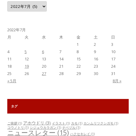
月
別
記
事
一
覧
2022年7月
月
火
水
木
金
土
日
1
2
3
4
5
6
7
8
9
10
11
12
13
14
15
16
17
18
19
20
21
22
23
24
25
26
27
28
29
30
31
« 5月
8月 »
タグ
アホウドリ
(3)
ご挨拶
(1)
イラスト
(1)
カモ
(1)
カンムリツクシガモ
(1)
コウノトリ
(1)
シジュウカラガン
(1)
ナベヅル
(1)
ニュースレター
(15)
ハクセキレイ
(1)