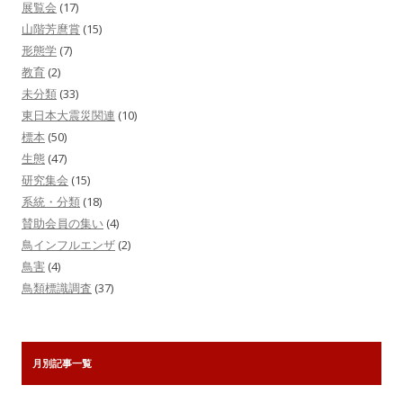
展覧会
(17)
山階芳麿賞
(15)
形態学
(7)
教育
(2)
未分類
(33)
東日本大震災関連
(10)
標本
(50)
生態
(47)
研究集会
(15)
系統・分類
(18)
賛助会員の集い
(4)
鳥インフルエンザ
(2)
鳥害
(4)
鳥類標識調査
(37)
月別記事一覧