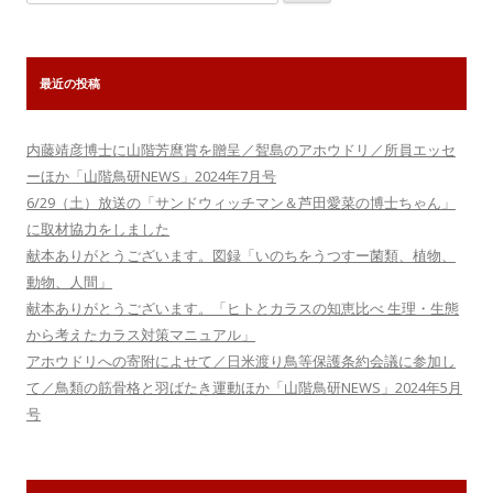
索:
最近の投稿
内藤靖彦博士に山階芳麿賞を贈呈／聟島のアホウドリ／所員エッセ
ーほか「山階鳥研NEWS」2024年7月号
6/29（土）放送の「サンドウィッチマン＆芦田愛菜の博士ちゃん」
に取材協力をしました
献本ありがとうございます。図録「いのちをうつすー菌類、植物、
動物、人間」
献本ありがとうございます。「ヒトとカラスの知恵比べ 生理・生態
から考えたカラス対策マニュアル」
アホウドリへの寄附によせて／日米渡り鳥等保護条約会議に参加し
て／鳥類の筋骨格と羽ばたき運動ほか「山階鳥研NEWS」2024年5月
号