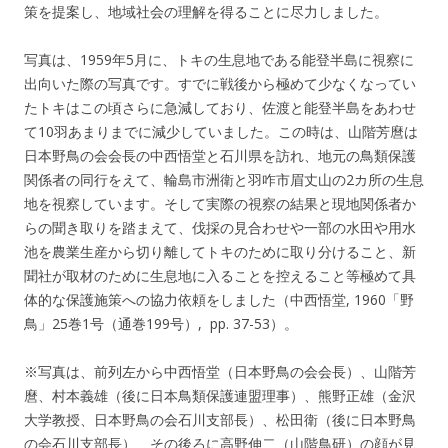
策を提案し、地域社会の理解を得ることに尽力しました。
写真は、1959年5月に、トキの生息地である能登半島に視察に
出向いた際の写真です。すでに戦後から極めて少なくなってい
たトキはこの頃さらに急減しており、佐渡と能登半島をあわせ
て10羽あまりまでに減少していました。この時は、山階芳麿は
日本野鳥の会会長の中西悟堂と石川県を訪れ、地元の鳥類保護
関係者の同行をえて、輪島市洲衛と羽咋市眉丈山の2カ所の生息
地を視察しています。そして実際の視察の結果と現地関係者か
らの聞き取りを踏まえて、伐採の見合わせや一部の水田や用水
池を農業生産から切り離してトキのために取り分けること、新
聞社が取材のために生息地に入ることを控えること等極めて具
体的な保護施策への協力依頼をしました（中西悟堂, 1960「野
鳥」25巻1号（通巻199号）, pp. 37-53）。
※写真は、前列左から中西悟堂（日本野鳥の会会長）、山階芳
麿、村本義雄（後に日本鳥類保護連盟理事）、熊野正雄（金沢
大学教授、日本野鳥の会石川支部長）、松田衛（後に日本野鳥
の会石川支部長）、その後ろに高野伸二（山階鳥研）の顔が見