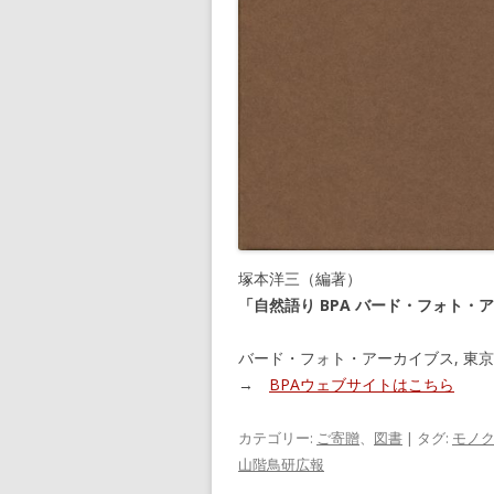
塚本洋三（編著）
「自然語り BPA バード・フォト・
バード・フォト・アーカイブス, 東京. 
→
BPAウェブサイトはこちら
カテゴリー:
ご寄贈
、
図書
| タグ:
モノ
山階鳥研広報