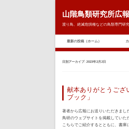
山階鳥類研究所広
渡り鳥、絶滅危惧種などの鳥類専門研究
最新の投稿（ホーム）
カ
日別アーカイブ:
2023年2月2日
献本ありがとうござ
ブック」
著者から広報にお送りいただきまし
鳥研のウェブサイトを掲載していた
こちらでご紹介するとともに、書庫