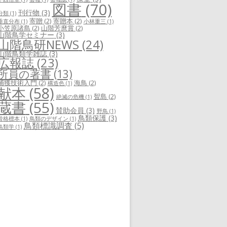
図書
(70)
刊行物
(3)
分類
(1)
寄贈
(2)
寄贈本
(2)
垂直分布
(1)
小林重三
(1)
小笠原諸島
(2)
山階芳麿賞
(2)
山階鳥学セミナー
(3)
山階鳥研NEWS
(24)
山階鳥類学雑誌
(3)
広報誌
(23)
所員の著書
(13)
捕獲技術入門
(2)
海鳥
(2)
構造色
(1)
献本
(58)
聟島
(2)
絶滅の危機
(1)
蔵書
(55)
賛助会員
(3)
野鳥
(1)
鳥類保護
(3)
骨格標本
(1)
鳥類のデザイン
(1)
鳥類標識調査
(5)
鳥類学
(1)