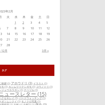
事
一
覧
2023年2月
月
火
水
木
金
土
日
1
2
3
4
5
6
7
8
9
10
11
12
13
14
15
16
17
18
19
20
21
22
23
24
25
26
27
28
« 12月
3月 »
タグ
アホウドリ
(3)
ご挨拶
(1)
イラスト
(1)
カモ
(1)
カンムリツクシガモ
(1)
コウノトリ
(1)
シジュウカラガン
(1)
ナベヅル
(1)
ニュースレター
(15)
ハクセキレイ
(1)
バードウォッチング
(1)
メボソムシクイ
(1)
モノクロ写真
(1)
保全
(3)
中西悟堂
(1)
会報
(1)
会報誌
(1)