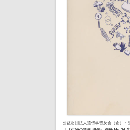
公益財団法人遺伝学普及会（企）・生
「『生物の科学 遺伝』別冊 No.2