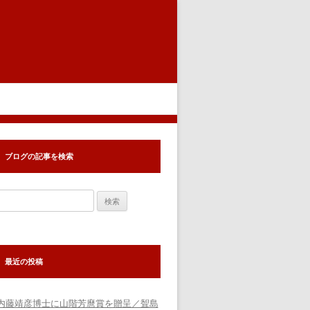
ブログの記事を検索
検
索:
最近の投稿
内藤靖彦博士に山階芳麿賞を贈呈／聟島