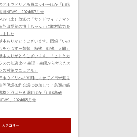
のアホウドリ／所員エッセーほか「山階
鳥研NEWS」2024年7月号
6/29（土）放送の「サンドウィッチマン
＆芦田愛菜の博士ちゃん」に取材協力を
しました
献本ありがとうございます。図録「いの
ちをうつすー菌類、植物、動物、人間」
献本ありがとうございます。「ヒトとカ
ラスの知恵比べ 生理・生態から考えたカ
ラス対策マニュアル」
アホウドリへの寄附によせて／日米渡り
鳥等保護条約会議に参加して／鳥類の筋
骨格と羽ばたき運動ほか「山階鳥研
NEWS」2024年5月号
カテゴリー