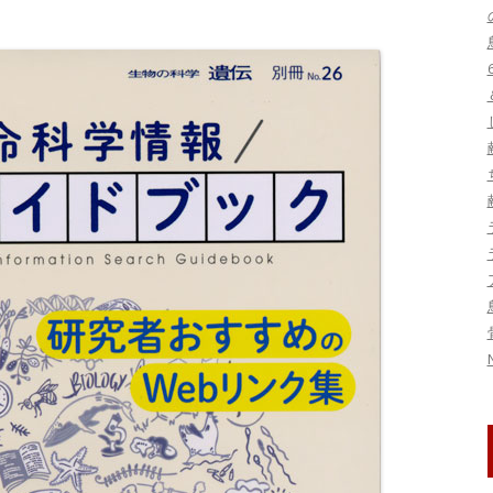
刊行物・論文
ヤンバルクイナ保護
図書
鳥インフルエンザ
写真・映像資料
季節の話題
トキ保護
標本
東日本大震災関連
生態
研究集会
系統・分類
鳥害
鳥類標識調査