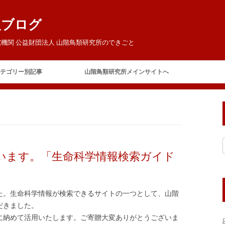
報ブログ
機関 公益財団法人 山階鳥類研究所のできごと
コ
ン
テゴリー別記事
山階鳥類研究所メインサイトへ
テ
ン
ツ
ご挨拶
へ
ス
キ
今日の鳥研
お客様
ッ
プ
お知らせ
います。「生命科学情報検索ガイド
イベント
賛助会員の集い
テレビ・ラジオ
山階芳麿賞
た。生命科学情報が検索できるサイトの一つとして、山階
報道
展覧会
だきました。
に納めて活用いたします。ご寄贈大変ありがとうございま
保全
アホウドリ保護