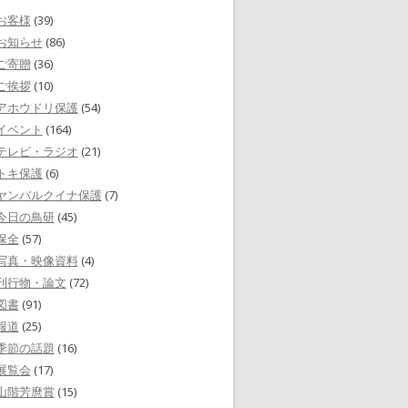
お客様
(39)
お知らせ
(86)
ご寄贈
(36)
ご挨拶
(10)
アホウドリ保護
(54)
イベント
(164)
テレビ・ラジオ
(21)
トキ保護
(6)
ヤンバルクイナ保護
(7)
今日の鳥研
(45)
保全
(57)
写真・映像資料
(4)
刊行物・論文
(72)
図書
(91)
報道
(25)
季節の話題
(16)
展覧会
(17)
山階芳麿賞
(15)