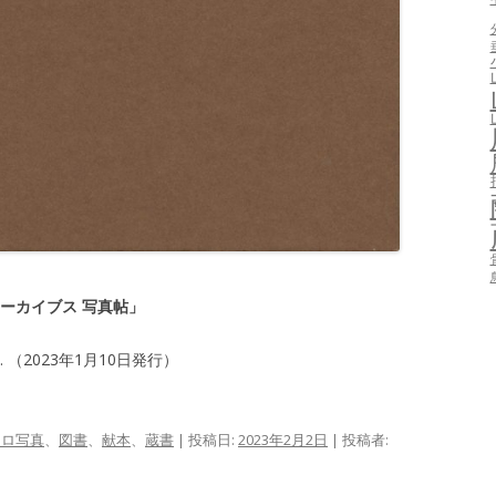
アーカイブス 写真帖」
（2023年1月10日発行）
クロ写真
、
図書
、
献本
、
蔵書
| 投稿日:
2023年2月2日
|
投稿者: