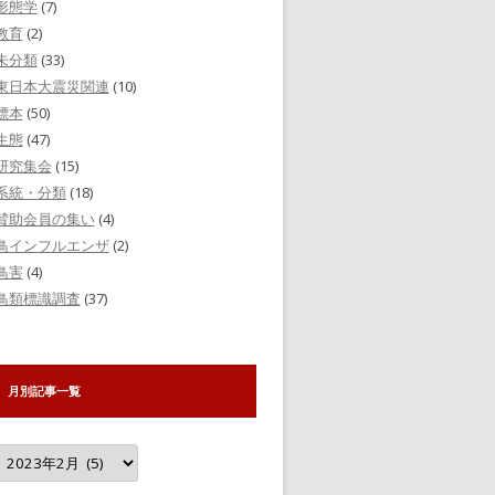
形態学
(7)
教育
(2)
未分類
(33)
東日本大震災関連
(10)
標本
(50)
生態
(47)
研究集会
(15)
系統・分類
(18)
賛助会員の集い
(4)
鳥インフルエンザ
(2)
鳥害
(4)
鳥類標識調査
(37)
月別記事一覧
月
別
記