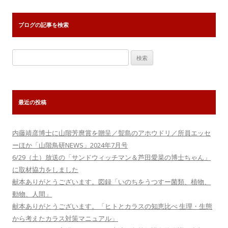
ー
シ
ブログの記事を検索
ョ
ン
検
索:
最近の投稿
内藤靖彦博士に山階芳麿賞を贈呈／聟島のアホウドリ／所員エッセ
ーほか「山階鳥研NEWS」2024年7月号
6/29（土）放送の「サンドウィッチマン＆芦田愛菜の博士ちゃん」
に取材協力をしました
献本ありがとうございます。図録「いのちをうつすー菌類、植物、
動物、人間」
献本ありがとうございます。「ヒトとカラスの知恵比べ 生理・生態
から考えたカラス対策マニュアル」