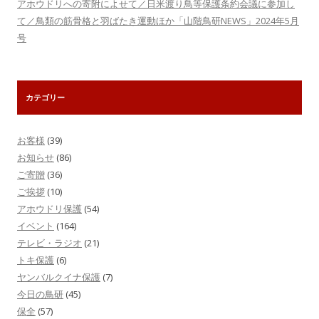
アホウドリへの寄附によせて／日米渡り鳥等保護条約会議に参加し
て／鳥類の筋骨格と羽ばたき運動ほか「山階鳥研NEWS」2024年5月
号
カテゴリー
お客様
(39)
お知らせ
(86)
ご寄贈
(36)
ご挨拶
(10)
アホウドリ保護
(54)
イベント
(164)
テレビ・ラジオ
(21)
トキ保護
(6)
ヤンバルクイナ保護
(7)
今日の鳥研
(45)
保全
(57)