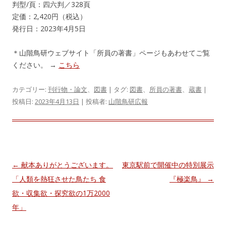
判型/頁：四六判／328頁
定価：2,420円（税込）
発行日：2023年4月5日
＊山階鳥研ウェブサイト「所員の著書」ページもあわせてご覧
ください。 →
こちら
カテゴリー:
刊行物・論文
、
図書
| タグ:
図書
、
所員の著書
、
蔵書
|
投稿日:
2023年4月13日
|
投稿者:
山階鳥研広報
投
←
献本ありがとうございます。
東京駅前で開催中の特別展示
稿
「人類を熱狂させた鳥たち 食
『極楽鳥』
→
ナ
欲・収集欲・探究欲の1万2000
ビ
年」
ゲ