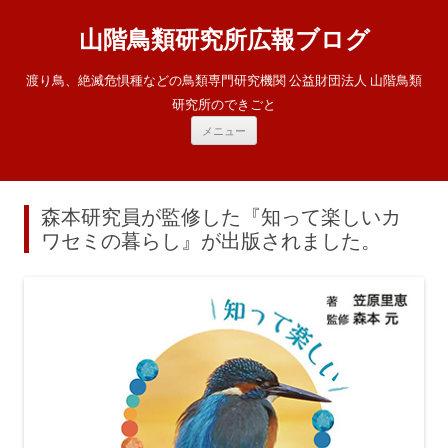
山階鳥類研究所広報ブログ
渡り鳥、絶滅危惧種などの鳥類専門研究機関 公益財団法人 山階鳥類
研究所のできごと
コ
メニュー
ン
テ
ン
ツ
へ
ス
森本研究員が監修した『知って楽しいカ
キ
ッ
ワセミの暮らし』が出版されました。
プ