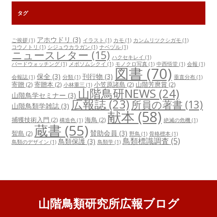
タグ
アホウドリ
(3)
ご挨拶
(1)
イラスト
(1)
カモ
(1)
カンムリツクシガモ
(1)
コウノトリ
(1)
シジュウカラガン
(1)
ナベヅル
(1)
ニュースレター
(15)
ハクセキレイ
(1)
バードウォッチング
(1)
メボソムシクイ
(1)
モノクロ写真
(1)
中西悟堂
(1)
会報
(1)
図書
(70)
保全
(3)
刊行物
(3)
会報誌
(1)
分類
(1)
垂直分布
(1)
寄贈
(2)
寄贈本
(2)
小笠原諸島
(2)
山階芳麿賞
(2)
小林重三
(1)
山階鳥研NEWS
(24)
山階鳥学セミナー
(3)
広報誌
(23)
所員の著書
(13)
山階鳥類学雑誌
(3)
献本
(58)
捕獲技術入門
(2)
海鳥
(2)
構造色
(1)
絶滅の危機
(1)
蔵書
(55)
賛助会員
(3)
聟島
(2)
野鳥
(1)
骨格標本
(1)
鳥類標識調査
(5)
鳥類保護
(3)
鳥類のデザイン
(1)
鳥類学
(1)
山階鳥類研究所広報ブログ