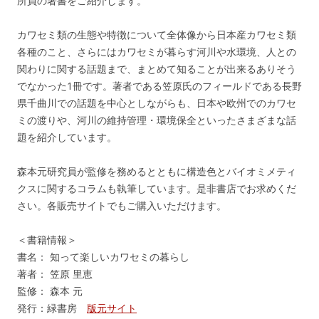
所員の著書をご紹介します。
カワセミ類の生態や特徴について全体像から日本産カワセミ類
各種のこと、さらにはカワセミが暮らす河川や水環境、人との
関わりに関する話題まで、まとめて知ることが出来るありそう
でなかった1冊です。著者である笠原氏のフィールドである長野
県千曲川での話題を中心としながらも、日本や欧州でのカワセ
ミの渡りや、河川の維持管理・環境保全といったさまざまな話
題を紹介しています。
森本元研究員が監修を務めるとともに構造色とバイオミメティ
クスに関するコラムも執筆しています。是非書店でお求めくだ
さい。各販売サイトでもご購入いただけます。
＜書籍情報＞
書名： 知って楽しいカワセミの暮らし
著者： 笠原 里恵
監修： 森本 元
発行：緑書房
版元サイト