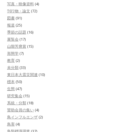
写真・映像資料
(4)
刊行物・論文
(72)
図書
(91)
報道
(25)
季節の話題
(16)
展覧会
(17)
山階芳麿賞
(15)
形態学
(7)
教育
(2)
未分類
(33)
東日本大震災関連
(10)
標本
(50)
生態
(47)
研究集会
(15)
系統・分類
(18)
賛助会員の集い
(4)
鳥インフルエンザ
(2)
鳥害
(4)
鳥類標識調査
(37)