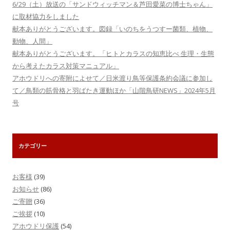
6/29（土）放送の「サンドウィッチマン＆芦田愛菜の博士ちゃん」
に取材協力をしました
献本ありがとうございます。図録「いのちをうつすー菌類、植物、
動物、人間」
献本ありがとうございます。「ヒトとカラスの知恵比べ 生理・生態
から考えたカラス対策マニュアル」
アホウドリへの寄附によせて／日米渡り鳥等保護条約会議に参加し
て／鳥類の筋骨格と羽ばたき運動ほか「山階鳥研NEWS」2024年5月
号
カテゴリー
お客様
(39)
お知らせ
(86)
ご寄贈
(36)
ご挨拶
(10)
アホウドリ保護
(54)