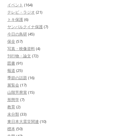
イベント
(164)
テレビ・ラジオ
(21)
トキ保護
(6)
ヤンバルクイナ保護
(7)
今日の鳥研
(45)
保全
(57)
写真・映像資料
(4)
刊行物・論文
(72)
図書
(91)
報道
(25)
季節の話題
(16)
展覧会
(17)
山階芳麿賞
(15)
形態学
(7)
教育
(2)
未分類
(33)
東日本大震災関連
(10)
標本
(50)