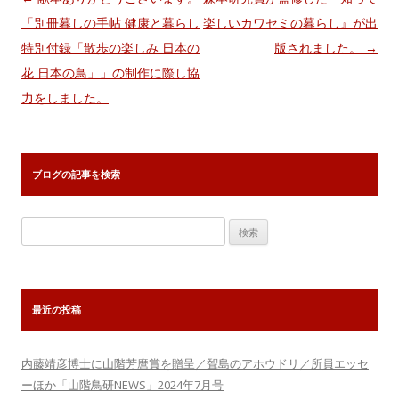
稿
「別冊暮しの手帖 健康と暮らし
楽しいカワセミの暮らし』が出
ナ
特別付録「散歩の楽しみ 日本の
版されました。
→
ビ
花 日本の鳥」」の制作に際し協
ゲ
力をしました。
ー
シ
ョ
ブログの記事を検索
ン
検
索:
最近の投稿
内藤靖彦博士に山階芳麿賞を贈呈／聟島のアホウドリ／所員エッセ
ーほか「山階鳥研NEWS」2024年7月号