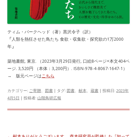
ティム・バークヘッド（著）黒沢令子（訳）
「
人類を熱狂させた鳥たち 食欲・収集欲・探究欲の1万2000
年
」
築地書館, 東京. （2023年3月29日発行, 口絵8ページ+本文404ペ
ージ. 3,520円 （本体：3,200円）. ISBN-978-4-8067-1647-1）
→ 版元ページは
こちら
カテゴリー:
ご寄贈
、
図書
| タグ:
図書
、
献本
、
蔵書
| 投稿日:
2023年
4月5日
|
投稿者:
山階鳥研広報
投
←
献本ありがとうございます。
森本研究員が監修した『知って