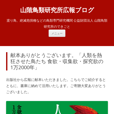
山階鳥類研究所広報ブログ
渡り鳥、絶滅危惧種などの鳥類専門研究機関 公益財団法人 山階鳥類
研究所のできごと
コ
メニュー
ン
テ
ン
ツ
へ
ス
献本ありがとうございます。「人類を熱
キ
ッ
狂させた鳥たち 食欲・収集欲・探究欲の
プ
1万2000年」
出版社から広報に献本いただきました。こちらでご紹介すると
ともに、書庫に納めて活用いたします。ご寄贈大変ありがとう
ございました。