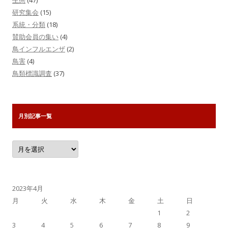
生態
(47)
研究集会
(15)
系統・分類
(18)
賛助会員の集い
(4)
鳥インフルエンザ
(2)
鳥害
(4)
鳥類標識調査
(37)
月別記事一覧
月
別
記
事
一
覧
2023年4月
月
火
水
木
金
土
日
1
2
3
4
5
6
7
8
9