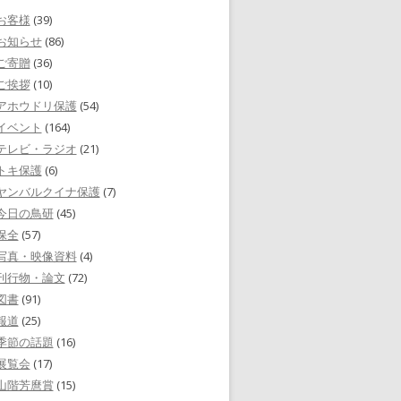
お客様
(39)
お知らせ
(86)
ご寄贈
(36)
ご挨拶
(10)
アホウドリ保護
(54)
イベント
(164)
テレビ・ラジオ
(21)
トキ保護
(6)
ヤンバルクイナ保護
(7)
今日の鳥研
(45)
保全
(57)
写真・映像資料
(4)
刊行物・論文
(72)
図書
(91)
報道
(25)
季節の話題
(16)
展覧会
(17)
山階芳麿賞
(15)