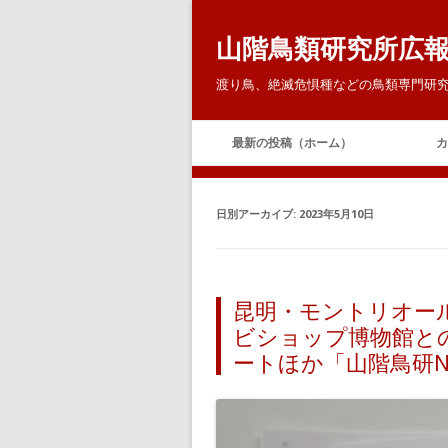
山階鳥類研究所広
渡り鳥、絶滅危惧種などの鳥類専門研究
最新の投稿（ホーム）
カ
日別アーカイブ:
2023年5月10日
昆明・モントリオール
ビショップ博物館と
ートほか「山階鳥研NE