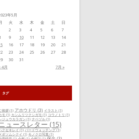
事
一
覧
2023年5月
月
火
水
木
金
土
日
1
2
3
4
5
6
7
8
9
10
11
12
13
14
15
16
17
18
19
20
21
22
23
24
25
26
27
28
29
30
31
« 4月
7月 »
タグ
アホウドリ
(3)
ご挨拶
(1)
イラスト
(1)
カモ
(1)
カンムリツクシガモ
(1)
コウノトリ
(1)
シジュウカラガン
(1)
ナベヅル
(1)
ニュースレター
(15)
ハクセキレイ
(1)
バードウォッチング
(1)
メボソムシクイ
(1)
モノクロ写真
(1)
保全
(3)
中西悟堂
(1)
会報
(1)
会報誌
(1)