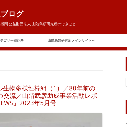
報ブログ
機関 公益財団法人 山階鳥類研究所のできごと
コ
ン
テゴリー別記事
山階鳥類研究所メインサイトへ
テ
ン
ツ
ご挨拶
へ
ス
キ
今日の鳥研
お客様
ッ
プ
お知らせ
生物多様性枠組（1）／80年前の
イベント
賛助会員の集い
の交流／山階武彦助成事業活動レポ
テレビ・ラジオ
山階芳麿賞
WS」2023年5月号
報道
展覧会
保全
アホウドリ保護