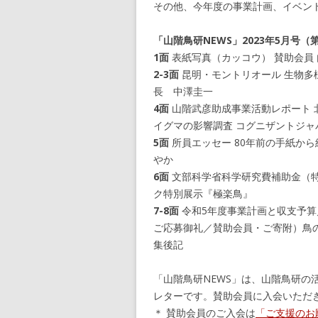
その他、今年度の事業計画、イベン
「山階鳥研NEWS」2023年5月号（
1面
表紙写真（カッコウ） 賛助会員
2-3面
昆明・モントリオール 生物多
長 中澤圭一
4面
山階武彦助成事業活動レポート 
イグマの影響調査 コグニザントジャ
5面
所員エッセー 80年前の手紙から
やか
6面
文部科学省科学研究費補助金（
ク特別展示『極楽鳥』
7-8面
令和5年度事業計画と収支予算
ご応募御礼／賛助会員・ご寄附）鳥
集後記
「山階鳥研NEWS」は、山階鳥研の
レターです。賛助会員に入会いただ
＊ 賛助会員のご入会は
「ご支援のお