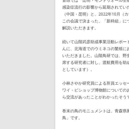
冒頭では「昆明・モントリオール生
感染症流行の影響から延期されていた
（中国・昆明）と、2022年10月
この会議で決まった、「新枠組」に
解説いただきます。
続いて山階武彦助成事業活動レポート
んに、北海道でのウミネコの繁殖に
いただきました。山階鳥研では、野
席する研究者に対し、渡航費用を助成
としています）。
小林さやか研究員による所員エッセー
ワイ・ビショップ博物館についての
ら交流があったことがわかったそう
巻末の鳥のモニュメントは、青森県
鳥」です。