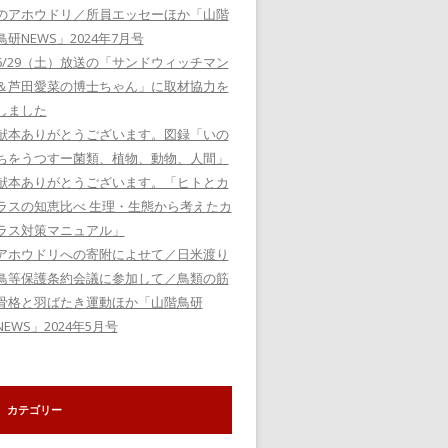
のアホウドリ／所員エッセーほか「山階
鳥研NEWS」2024年7月号
6/29（土）放送の「サンドウィッチマン
＆芦田愛菜の博士ちゃん」に取材協力を
しました
献本ありがとうございます。図録「いの
ちをうつすー菌類、植物、動物、人間」
献本ありがとうございます。「ヒトとカ
ラスの知恵比べ 生理・生態から考えたカ
ラス対策マニュアル」
アホウドリへの寄附によせて／日米渡り
鳥等保護条約会議に参加して／鳥類の筋
骨格と羽ばたき運動ほか「山階鳥研
NEWS」2024年5月号
カテゴリー