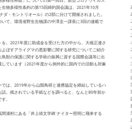
物多様性枠組」についての第一回目。新型コロナウイルス
生物多様性条約の第15回締約国会議は、2021年10月
（カナダ・モントリオール）の2部に分けて開催されました。
ついて、環境省野生生物課の中澤圭一課長に3回の連載で
を。2021年度に助成金を受けた方の中から、大槻正遼さ
およぼすアライグマの悪影響に関する研究についてご紹介
生鳥獣の保護に関する学術の振興に資する国際会議等に出
しています（2021年度から例外的に国内での活動も対象
では、2019年から山階鳥研と連携協定を締結しているハ
お話。残されている手紙などを調べると、なんと80年前か
です。
風間浦村にある「井上靖文学碑 ナイター照明に飛来する