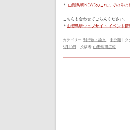
＊
山階鳥研NEWSのこれまでの号の
こちらも合わせてごらんください。
＊
山階鳥研ウェブサイト イベント情
カテゴリー:
刊行物・論文
、
未分類
| タ
5月10日
|
投稿者:
山階鳥研広報