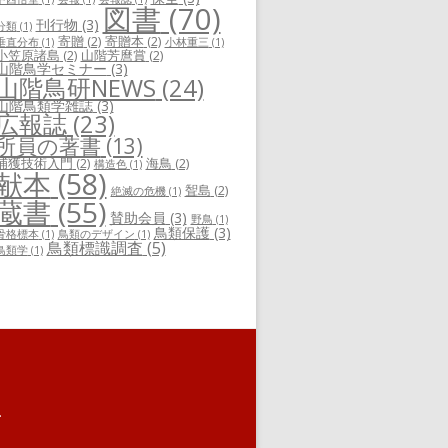
図書
(70)
刊行物
(3)
分類
(1)
寄贈
(2)
寄贈本
(2)
垂直分布
(1)
小林重三
(1)
小笠原諸島
(2)
山階芳麿賞
(2)
山階鳥学セミナー
(3)
山階鳥研NEWS
(24)
山階鳥類学雑誌
(3)
広報誌
(23)
所員の著書
(13)
捕獲技術入門
(2)
海鳥
(2)
構造色
(1)
献本
(58)
聟島
(2)
絶滅の危機
(1)
蔵書
(55)
賛助会員
(3)
野鳥
(1)
鳥類保護
(3)
骨格標本
(1)
鳥類のデザイン
(1)
鳥類標識調査
(5)
鳥類学
(1)
.