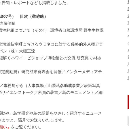
ト告知・レポートなども掲載しました。
第307号） 目次（敬称略）
 内藤健晴
様性枠組について（その1） 環境省自然環境局 野生生物課
北海道枝幸町におけるウミネコに対する侵略的外来種アラ
パン（株）大槻正遼
紐解くハワイ・ビショップ博物館との交流 研究員 小林さ
特定奨励費）研究成果発表会を開催／インターメディアテ
／事務局から（人事異動／山階武彦助成事業／表紙写真
のサイエンストーク／所員の著書／鳥のモニュメント／編
活動や、鳥学研究や鳥の話題をやさしく紹介するニュース
きますと、隔月でお送りいたします。
願い」
をご覧ください。