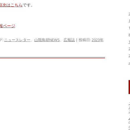
目次はこちら
です。
報ページ
グ:
ニュースレター
、
山階鳥研NEWS
、
広報誌
| 投稿日:
2023年