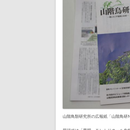
山階鳥類研究所の広報紙「山階鳥研NEW