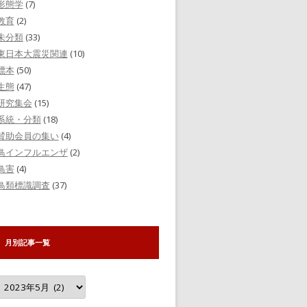
形態学
(7)
教育
(2)
未分類
(33)
東日本大震災関連
(10)
標本
(50)
生態
(47)
研究集会
(15)
系統・分類
(18)
賛助会員の集い
(4)
鳥インフルエンザ
(2)
鳥害
(4)
鳥類標識調査
(37)
月別記事一覧
月
別
記