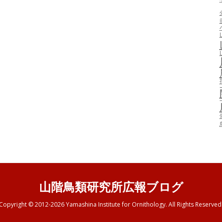
山階鳥類研究所広報ブログ
Copyright © 2012-2026 Yamashina Institute for Ornithology. All Rights Reserved