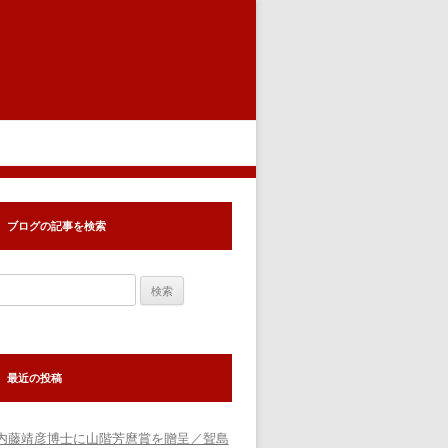
ブログの記事を検索
検
索:
最近の投稿
内藤靖彦博士に山階芳麿賞を贈呈／聟島