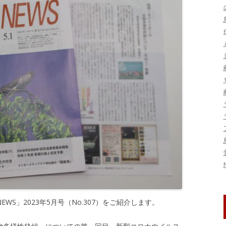
刊行物・論文
ヤンバルクイナ保護
図書
鳥インフルエンザ
写真・映像資料
季節の話題
トキ保護
標本
東日本大震災関連
生態
研究集会
系統・分類
鳥害
鳥類標識調査
S」2023年5月号（No.307）をご紹介します。