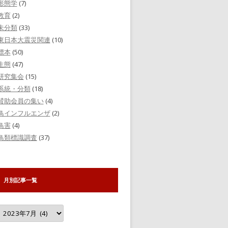
形態学
(7)
教育
(2)
未分類
(33)
東日本大震災関連
(10)
標本
(50)
生態
(47)
研究集会
(15)
系統・分類
(18)
賛助会員の集い
(4)
鳥インフルエンザ
(2)
鳥害
(4)
鳥類標識調査
(37)
月別記事一覧
月
別
記