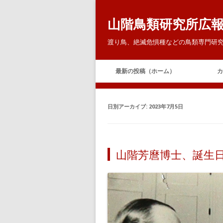
山階鳥類研究所広
渡り鳥、絶滅危惧種などの鳥類専門研究
最新の投稿（ホーム）
カ
日別アーカイブ:
2023年7月5日
山階芳麿博士、誕生