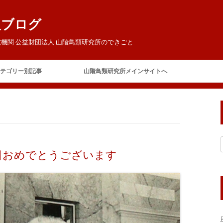
報ブログ
機関 公益財団法人 山階鳥類研究所のできごと
コ
ン
テゴリー別記事
山階鳥類研究所メインサイトへ
テ
ン
ツ
ご挨拶
へ
ス
キ
今日の鳥研
お客様
ッ
プ
お知らせ
日おめでとうございます
イベント
賛助会員の集い
テレビ・ラジオ
山階芳麿賞
報道
展覧会
保全
アホウドリ保護