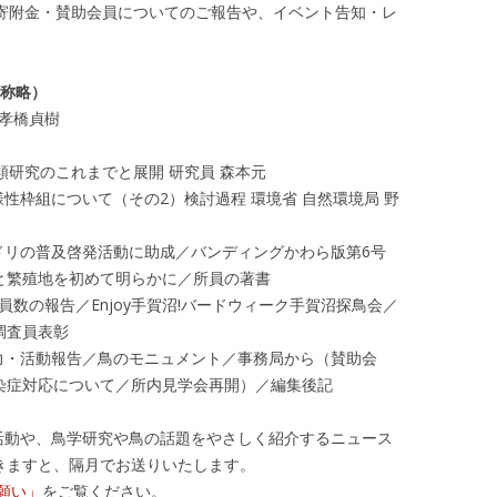
度寄附金・賛助会員についてのご報告や、イベント告知・レ
敬称略）
 孝橋貞樹
類研究のこれまでと展開 研究員 森本元
性枠組について（その2）検討過程 環境省 自然環境局 野
リの普及啓発活動に助成／バンディングかわら版第6号
と繁殖地を初めて明らかに／所員の著書
数の報告／Enjoy手賀沼!バードウィーク手賀沼探鳥会／
調査員表彰
力・活動報告／鳥のモニュメント／事務局から（賛助会
染症対応について／所内見学会再開）／編集後記
活動や、鳥学研究や鳥の話題をやさしく紹介するニュース
きますと、隔月でお送りいたします。
願い」
をご覧ください。