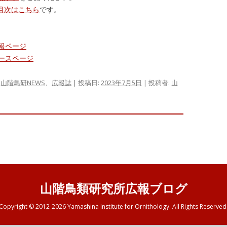
目次はこちら
です。
報ページ
ースページ
、
山階鳥研NEWS
、
広報誌
| 投稿日:
2023年7月5日
|
投稿者:
山
山階鳥類研究所広報ブログ
Copyright © 2012-2026 Yamashina Institute for Ornithology. All Rights Reserved