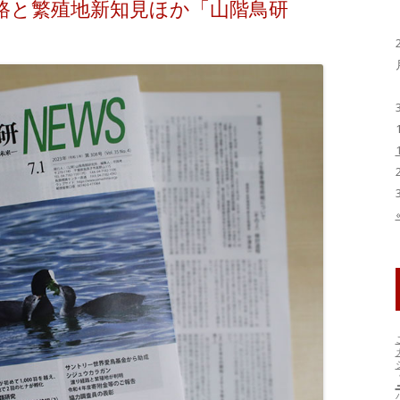
路と繁殖地新知見ほか「山階鳥研