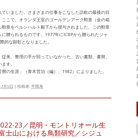
れていました。さまざまの仕事をこなした訪欧の最後の目
、ここで、オランダ王室のゴールデンアーク勲章（金の箱
ル勲章をベルンハルト殿下から授与されました。この勲章
に贈られるものです。1977年にICBPから贈られたジャ
国際的な顕彰となりました。
、従来、整理の手が回っていなかった、古い書類、書簡、
います。
麿の生涯」（青木営治（編）、1982）によりました。
年7月5日
|
投稿者:
平岡考
022-23／昆明・モントリオール生
／富士山における鳥類研究／シジュ