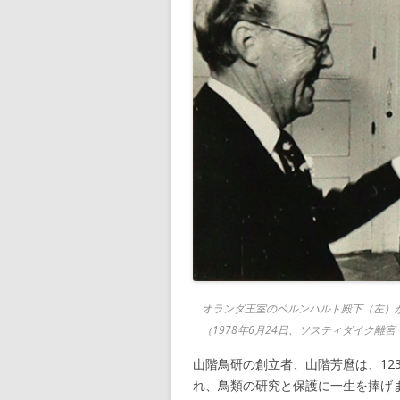
オランダ王室のベルンハルト殿下（左）
（1978年6月24日、ソスティダイク離
山階鳥研の創立者、山階芳麿は、123
れ、鳥類の研究と保護に一生を捧げ