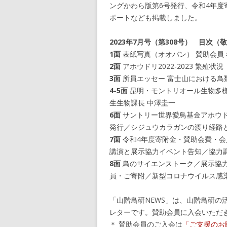
ングかわら版第6号発行、令和4年
ポートなども掲載しました。
2023年7月号（第308号） 目次（
1面
表紙写真（オオバン） 賛助会員
2面
アホウドリ2022-2023 繁殖状況
3面
所員エッセー 富士山における鳥
4-5面
昆明・モントリオール生物多様
生生物課長 中澤圭一
6面
サントリー世界愛鳥基金アホウド
発行／シジュウカラガンの渡り経路
7面
令和4年度寄附金・賛助会費・会員
講演と展示協力イベント告知／協力
8面
鳥のサイエンストーク／展示協
員・ご寄附／新型コロナウイルス感
「山階鳥研NEWS」は、山階鳥研の
レターです。賛助会員に入会いただ
＊ 賛助会員のご入会は
「ご支援のお