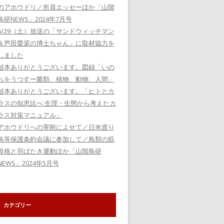
のアホウドリ／所員エッセーほか「山階
鳥研NEWS」2024年7月号
6/29（土）放送の「サンドウィッチマン
＆芦田愛菜の博士ちゃん」に取材協力を
しました
献本ありがとうございます。図録「いの
ちをうつすー菌類、植物、動物、人間」
献本ありがとうございます。「ヒトとカ
ラスの知恵比べ 生理・生態から考えたカ
ラス対策マニュアル」
アホウドリへの寄附によせて／日米渡り
鳥等保護条約会議に参加して／鳥類の筋
骨格と羽ばたき運動ほか「山階鳥研
NEWS」2024年5月号
カテゴリー