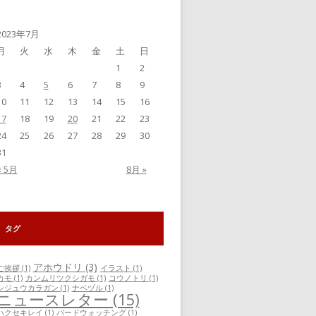
事
一
覧
2023年7月
月
火
水
木
金
土
日
1
2
3
4
5
6
7
8
9
10
11
12
13
14
15
16
17
18
19
20
21
22
23
24
25
26
27
28
29
30
31
« 5月
8月 »
タグ
アホウドリ
(3)
ご挨拶
(1)
イラスト
(1)
カモ
(1)
カンムリツクシガモ
(1)
コウノトリ
(1)
シジュウカラガン
(1)
ナベヅル
(1)
ニュースレター
(15)
ハクセキレイ
(1)
バードウォッチング
(1)