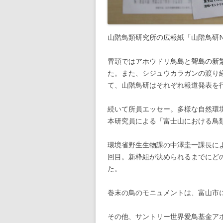
山階鳥類研究所の広報紙「山階鳥研NEW
冒頭ではアホウドリ鳥島と聟島の新
た。また、シジュウカラガンの渡り
て、山階鳥研はそれぞれ報道発表を
続いて所員エッセー。多様な自然環
本研究員による「富士山における鳥
環境省野生生物課の中澤圭一課長に
回目。新枠組が決められるまでにど
た。
巻末の鳥のモニュメントは、富山市
その他、サントリー世界愛鳥基金ア