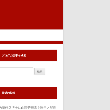
ブログの記事を検索
検
索:
最近の投稿
内藤靖彦博士に山階芳麿賞を贈呈／聟島