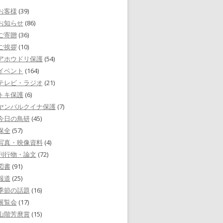
お客様
(39)
お知らせ
(86)
ご寄贈
(36)
ご挨拶
(10)
アホウドリ保護
(54)
イベント
(164)
テレビ・ラジオ
(21)
トキ保護
(6)
ヤンバルクイナ保護
(7)
今日の鳥研
(45)
保全
(57)
写真・映像資料
(4)
刊行物・論文
(72)
図書
(91)
報道
(25)
季節の話題
(16)
展覧会
(17)
山階芳麿賞
(15)