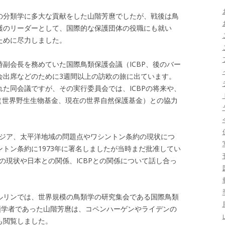
の分類学に多大な貢献をした山階芳麿でしたが、戦後は鳥
護のリーダーとして、国際的な保護団体の役職にも就い
ために尽力しました。
当時副会長を務めていた国際鳥類保護会議（ICBP、後のバー
会出席などのために3週間以上の訪欧の旅に出ています。
た同会議ですが、その実行委員会では、ICBPの将来や、
F（世界野生生物基金、現在の世界自然保護基金）との協力
アジア、太平洋地域の問題点やワシントン条約の現状につ
トン条約に1973年に署名しましたが当時まだ批准してい
の現状や日本との関係、ICBPとの関係について話し合っ
ルリンでは、世界規模の鳥類学の研究集会である国際鳥類
類学者であった山階芳麿は、コペンハーゲンやライデンの
も閲覧しました。