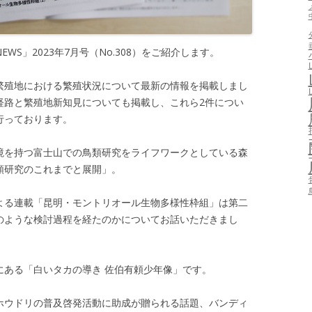
S」2023年7月号（No.308）をご紹介します。
繁殖地における繁殖状況について最新の情報を掲載しまし
経路と繁殖地新知見についても掲載し、これら2件につい
行っております。
境を持つ富士山での鳥類研究をライフワークとしている森
類研究のこれまでと展開」。
よる連載「昆明・モントリオール生物多様性枠組」は第二
のような検討過程を経たのかについてお話いただきまし
にある「白いタカの導き 佐伯有頼少年像」です。
ホウドリの普及啓発活動に助成が贈られる話題、バンディ