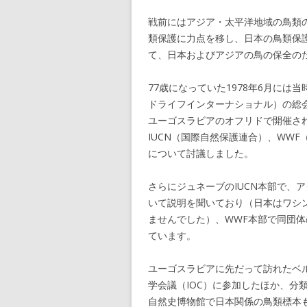
戦前にはアジア・太平洋地域の鳥類
類保護に力点を移し、日本の鳥類保
て、日本およびアジアの鳥の保全の
77歳になっていた1978年6月には
ドライフインターナショナル）の総
ユーゴスラビアのオフリドで開催され
IUCN（国際自然保護連合）、WW
について討議しました。
さらにジュネーブのIUCN本部で、
いて説明を聞いており（日本はワシン
ませんでした）、WWF本部で同団体
ています。
ユーゴスラビアに先だって訪れたベ
学会議（IOC）に参加したほか、分
自然史博物館で日本関係の鳥類標本