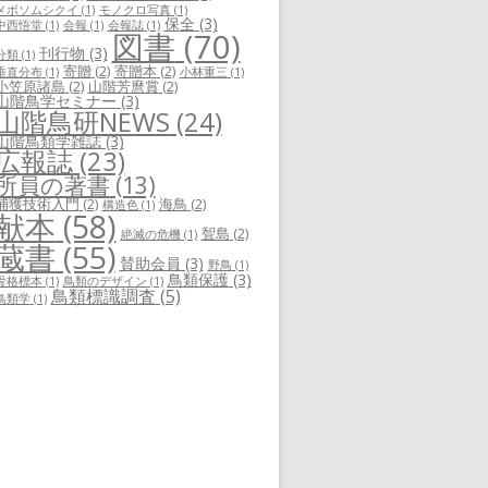
メボソムシクイ
(1)
モノクロ写真
(1)
保全
(3)
中西悟堂
(1)
会報
(1)
会報誌
(1)
図書
(70)
刊行物
(3)
分類
(1)
寄贈
(2)
寄贈本
(2)
垂直分布
(1)
小林重三
(1)
小笠原諸島
(2)
山階芳麿賞
(2)
山階鳥学セミナー
(3)
山階鳥研NEWS
(24)
山階鳥類学雑誌
(3)
広報誌
(23)
所員の著書
(13)
捕獲技術入門
(2)
海鳥
(2)
構造色
(1)
献本
(58)
聟島
(2)
絶滅の危機
(1)
蔵書
(55)
賛助会員
(3)
野鳥
(1)
鳥類保護
(3)
骨格標本
(1)
鳥類のデザイン
(1)
鳥類標識調査
(5)
鳥類学
(1)