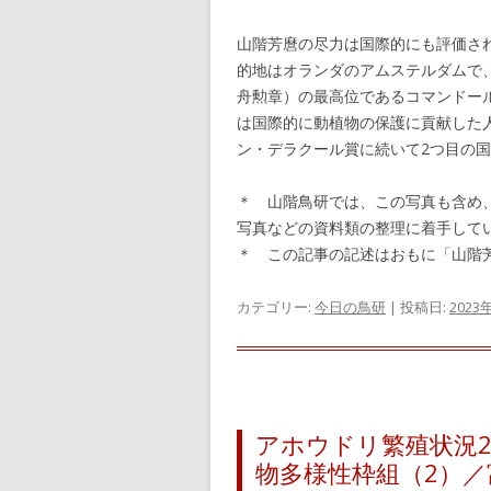
山階芳麿の尽力は国際的にも評価さ
的地はオランダのアムステルダムで
舟勲章）の最高位であるコマンドー
は国際的に動植物の保護に貢献した人
ン・デラクール賞に続いて2つ目の
＊ 山階鳥研では、この写真も含め
写真などの資料類の整理に着手して
＊ この記事の記述はおもに「山階芳
カテゴリー:
今日の鳥研
| 投稿日:
2023
アホウドリ繁殖状況2
物多様性枠組（2）