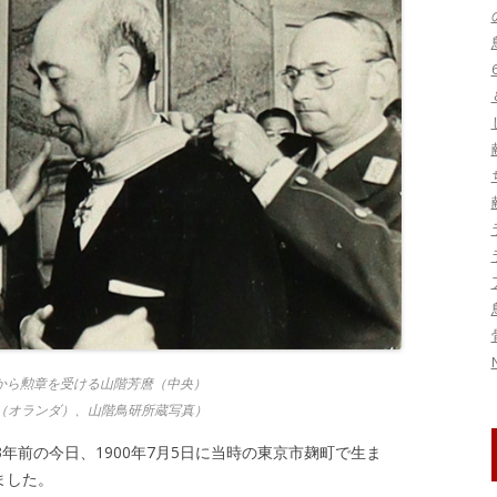
刊行物・論文
ヤンバルクイナ保護
図書
鳥インフルエンザ
写真・映像資料
季節の話題
トキ保護
標本
東日本大震災関連
生態
研究集会
系統・分類
鳥害
鳥類標識調査
から勲章を受ける山階芳麿（中央）
宮（オランダ）、山階鳥研所蔵写真）
年前の今日、1900年7月5日に当時の東京市麹町で生ま
ました。