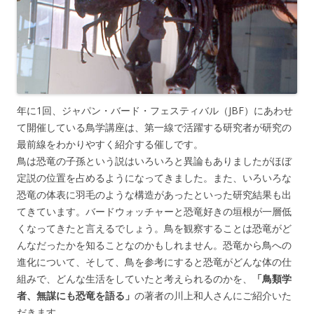
年に1回、ジャパン・バード・フェスティバル（JBF）にあわせ
て開催している鳥学講座は、第一線で活躍する研究者が研究の
最前線をわかりやすく紹介する催しです。
鳥は恐竜の子孫という説はいろいろと異論もありましたがほぼ
定説の位置を占めるようになってきました。また、いろいろな
恐竜の体表に羽毛のような構造があったといった研究結果も出
てきています。バードウォッチャーと恐竜好きの垣根が一層低
くなってきたと言えるでしょう。鳥を観察することは恐竜がど
んなだったかを知ることなのかもしれません。恐竜から鳥への
進化について、そして、鳥を参考にすると恐竜がどんな体の仕
組みで、どんな生活をしていたと考えられるのかを、
「鳥類学
者、無謀にも恐竜を語る」
の著者の川上和人さんにご紹介いた
だきます。