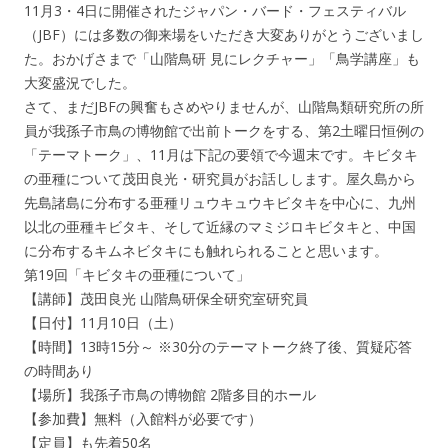
11月3・4日に開催されたジャパン・バード・フェスティバル
（JBF）には多数の御来場をいただき大変ありがとうございまし
た。おかげさまで「山階鳥研 見にレクチャー」「鳥学講座」も
大変盛況でした。
さて、まだJBFの興奮もさめやりませんが、山階鳥類研究所の所
員が我孫子市鳥の博物館で出前トークをする、第2土曜日恒例の
「テーマトーク」、11月は下記の要領で今週末です。キビタキ
の亜種について茂田良光・研究員がお話しします。屋久島から
先島諸島に分布する亜種リュウキュウキビタキを中心に、九州
以北の亜種キビタキ、そして近縁のマミジロキビタキと、中国
に分布するキムネビタキにも触れられることと思います。
第19回「キビタキの亜種について」
【講師】茂田良光 山階鳥研保全研究室研究員
【日付】11月10日（土）
【時間】13時15分～ ※30分のテーマトーク終了後、質疑応答
の時間あり
【場所】我孫子市鳥の博物館 2階多目的ホール
【参加費】無料（入館料が必要です）
【定員】も先着50名