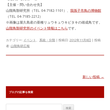
【主催・問い合わせ先】
山階鳥類研究所（TEL. 04-7182-1101）、
我孫子市鳥の博物館
（TEL. 04-7185-2212）
※画像は屋久島産の亜種リュウキュウキビタキの雄成鳥です。
山階鳥類研究所のイベント情報はこちら
です。
カテゴリー:
イベント
、
系統・分類
| 投稿日:
2012年11月8日
|
投稿
者:
山階鳥研広報
投
新しい投稿
→
稿
ナ
ブログの記事を検索
ビ
ゲ
検