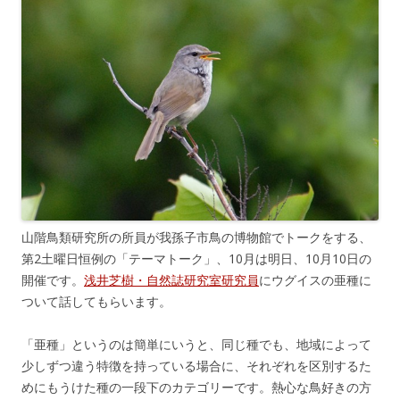
山階鳥類研究所の所員が我孫子市鳥の博物館でトークをする、
第2土曜日恒例の「テーマトーク」、10月は明日、10月10日の
開催です。
浅井芝樹・自然誌研究室研究員
にウグイスの亜種に
ついて話してもらいます。
「亜種」というのは簡単にいうと、同じ種でも、地域によって
少しずつ違う特徴を持っている場合に、それぞれを区別するた
めにもうけた種の一段下のカテゴリーです。熱心な鳥好きの方