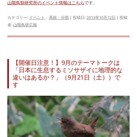
山階鳥類研究所のイベント情報はこちら
です。
カテゴリー:
イベント
、
系統・分類
| 投稿日:
2013年10月12日
|
投稿
者:
山階鳥研広報
【開催日注意！】9月のテーマトークは
「日本に生息するミソサザイに地理的な
違いはあるか？」（9月21日（土））で
す