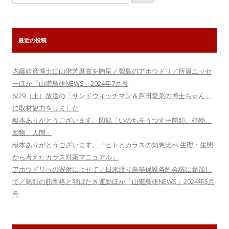
ー
索:
シ
ョ
最近の投稿
ン
内藤靖彦博士に山階芳麿賞を贈呈／聟島のアホウドリ／所員エッセ
ーほか「山階鳥研NEWS」2024年7月号
6/29（土）放送の「サンドウィッチマン＆芦田愛菜の博士ちゃん」
に取材協力をしました
献本ありがとうございます。図録「いのちをうつすー菌類、植物、
動物、人間」
献本ありがとうございます。「ヒトとカラスの知恵比べ 生理・生態
から考えたカラス対策マニュアル」
アホウドリへの寄附によせて／日米渡り鳥等保護条約会議に参加し
て／鳥類の筋骨格と羽ばたき運動ほか「山階鳥研NEWS」2024年5月
号