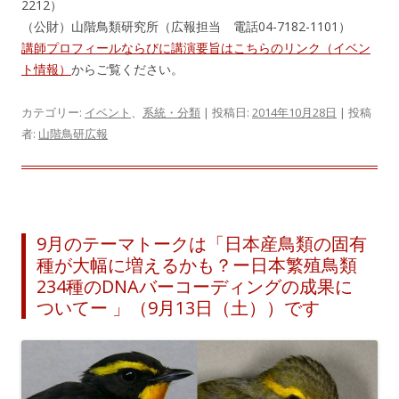
2212）
（公財）山階鳥類研究所（広報担当 電話04-7182-1101）
講師プロフィールならびに講演要旨はこちらのリンク（イベン
ト情報）
からご覧ください。
カテゴリー:
イベント
、
系統・分類
| 投稿日:
2014年10月28日
|
投稿
者:
山階鳥研広報
9月のテーマトークは「日本産鳥類の固有
種が大幅に増えるかも？ー日本繁殖鳥類
234種のDNAバーコーディングの成果に
ついてー 」（9月13日（土））です