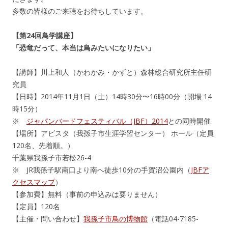
多数の皆様のご来聴をお待ちしています。
【第24回鳥学講座】
「恐竜だって、本当は鳥みたいになりたい」
【講師】川上和人（かわかみ・かずと）森林総合研究所主任研
究員
【日時】2014年11月1日（土）14時30分〜16時00分（開場 14
時15分）
※
ジャパンバードフェスティバル（JBF）2014
との同時開催
【場所】アビスタ（我孫子市生涯学習センター） ホール（定員
120名、先着順。）
千葉県我孫子市若松26-4
※ JR我孫子駅南口より南へ徒歩10分の手賀沼公園内（
JBFア
クセスマップ
）
【参加費】無料（事前の申込みは要りません）
【定員】120名
【主催・問い合わせ】
我孫子市鳥の博物館
（電話04-7185-