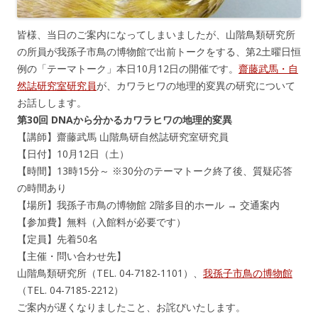
皆様、当日のご案内になってしまいましたが、山階鳥類研究所
の所員が我孫子市鳥の博物館で出前トークをする、第2土曜日恒
例の「テーマトーク」本日10月12日の開催です。
齋藤武馬・自
然誌研究室研究員
が、カワラヒワの地理的変異の研究について
お話しします。
第30回 DNAから分かるカワラヒワの地理的変異
【講師】齋藤武馬 山階鳥研自然誌研究室研究員
【日付】10月12日（土）
【時間】13時15分～ ※30分のテーマトーク終了後、質疑応答
の時間あり
【場所】我孫子市鳥の博物館 2階多目的ホール → 交通案内
【参加費】無料（入館料が必要です）
【定員】先着50名
【主催・問い合わせ先】
山階鳥類研究所（TEL. 04-7182-1101）、
我孫子市鳥の博物館
（TEL. 04-7185-2212）
ご案内が遅くなりましたこと、お詫びいたします。