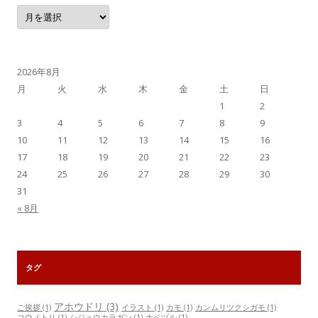
月
別
記
事
一
覧
2026年8月
月
火
水
木
金
土
日
1
2
3
4
5
6
7
8
9
10
11
12
13
14
15
16
17
18
19
20
21
22
23
24
25
26
27
28
29
30
31
« 8月
タグ
アホウドリ
(3)
ご挨拶
(1)
イラスト
(1)
カモ
(1)
カンムリツクシガモ
(1)
コウノトリ
(1)
シジュウカラガン
(1)
ナベヅル
(1)