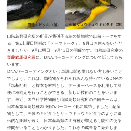
山階鳥類研究所の所員が我孫子市鳥の博物館で出前トークをす
る、第2土曜日恒例の「テーマトーク」、8月はお休みをいただ
きましたが、9月は明日、9月13日の開催です。自然誌研究室の
齋藤武馬研究員
に、DNAバーコーディングについて話してもら
います。
DNAバーコーディングという単語は聞き慣れない方も多いこと
でしょう。これは、動植物がそれぞれみんな持っているDNAの
「塩基配列」と標本を材料とし、データーベースを利用して簡
便に種同定を行うことができる、新しい技術のことをいいま
す。最近、国立科学博物館と山階鳥類研究所の合同チームは、
日本産繁殖鳥類種234種のバーコード化に成功しました。副産
物として、画像のキビタキとリュウキュウキビタキのように遺
伝的な距離が遠く、日本産鳥類の固有種が増える可能性のある
仲間がいることもわかりました。これらの成果をご紹介しま