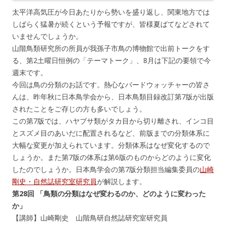
太平洋高気圧が今日あたりから勢いを盛り返し、関東地方では
しばらく猛暑が続くという予報ですが、皆様夏ばてなどされて
いませんでしょうか。
山階鳥類研究所の所員が我孫子市鳥の博物館で出前トークをす
る、第2土曜日恒例の「テーマトーク」、8月は下記の要領で今
週末です。
今回は鳥の分類のお話です。熱心なバードウォッチャーの皆さ
んは、昨年秋に日本鳥学会から、日本鳥類目録改訂第7版が出版
されたことをご存じの方も多いでしょう。
この第7版では、ハヤブサ類がタカ目から切り離され、インコ目
とスズメ目のあいだに配置されるなど、前版までの分類体系に
大幅な変更が加えられています。分類体系はなぜ変化するので
しょうか。また第7版の体系は第6版のものからどのように変化
したのでしょうか。日本鳥学会の第7版分類担当編集委員の
山崎
剛史・自然誌研究室研究員
が解説します。
第28回 「鳥類の分類はなぜ変わるのか、どのように変わった
か」
【講師】山崎剛史 山階鳥研自然誌研究室研究員