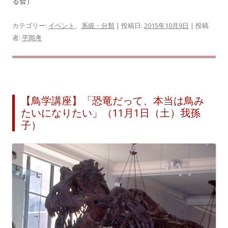
る会）
カテゴリー:
イベント
、
系統・分類
| 投稿日:
2015年10月9日
|
投稿
者:
平岡考
【鳥学講座】「恐竜だって、本当は鳥み
たいになりたい」（11月1日（土）我孫
子）