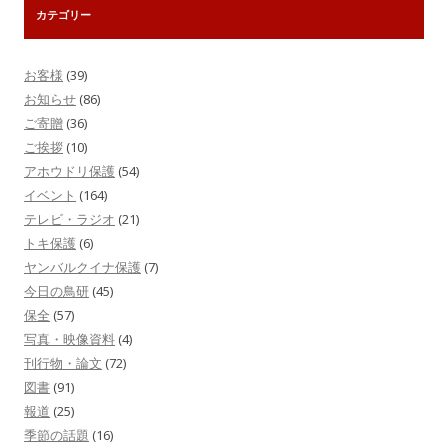
カテゴリー
お客様
(39)
お知らせ
(86)
ご寄贈
(36)
ご挨拶
(10)
アホウドリ保護
(54)
イベント
(164)
テレビ・ラジオ
(21)
トキ保護
(6)
ヤンバルクイナ保護
(7)
今日の鳥研
(45)
保全
(57)
写真・映像資料
(4)
刊行物・論文
(72)
図書
(91)
報道
(25)
季節の話題
(16)