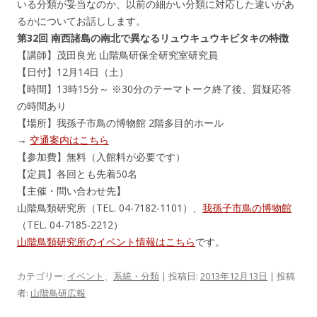
いる分類が妥当なのか、以前の細かい分類に対応した違いがあ
るかについてお話しします。
第32回 南西諸島の南北で異なるリュウキュウキビタキの特徴
【講師】茂田良光 山階鳥研保全研究室研究員
【日付】12月14日（土）
【時間】13時15分～ ※30分のテーマトーク終了後、質疑応答
の時間あり
【場所】我孫子市鳥の博物館 2階多目的ホール
→
交通案内はこちら
【参加費】無料（入館料が必要です）
【定員】各回とも先着50名
【主催・問い合わせ先】
山階鳥類研究所（TEL. 04-7182-1101）、
我孫子市鳥の博物館
（TEL. 04-7185-2212）
山階鳥類研究所のイベント情報はこちら
です。
カテゴリー:
イベント
、
系統・分類
| 投稿日:
2013年12月13日
|
投稿
者:
山階鳥研広報