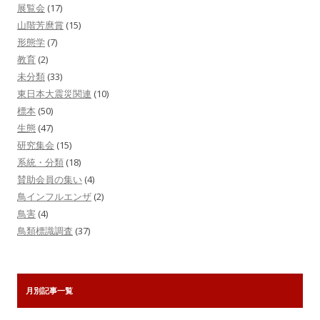
展覧会
(17)
山階芳麿賞
(15)
形態学
(7)
教育
(2)
未分類
(33)
東日本大震災関連
(10)
標本
(50)
生態
(47)
研究集会
(15)
系統・分類
(18)
賛助会員の集い
(4)
鳥インフルエンザ
(2)
鳥害
(4)
鳥類標識調査
(37)
月別記事一覧