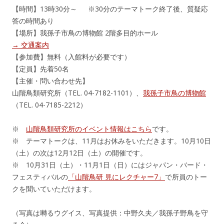
【時間】13時30分～ ※30分のテーマトーク終了後、質疑応
答の時間あり
【場所】我孫子市鳥の博物館 2階多目的ホール
→ 交通案内
【参加費】無料（入館料が必要です）
【定員】先着50名
【主催・問い合わせ先】
山階鳥類研究所（TEL. 04-7182-1101）、
我孫子市鳥の博物館
（TEL. 04-7185-2212）
※
山階鳥類研究所のイベント情報はこちら
です。
※ テーマトークは、11月はお休みをいただきます。10月10日
（土）の次は12月12日（土）の開催です。
※ 10月31日（土）・11月1日（日）にはジャパン・バード・
フェスティバルの
「山階鳥研 見にレクチャー7」
で所員のトー
クを聞いていただけます。
（写真は囀るウグイス、写真提供：中野久夫／我孫子野鳥を守