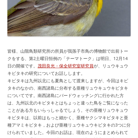
皆様、山階鳥類研究所の所員が我孫子市鳥の博物館で出前トー
クをする、第2土曜日恒例の「テーマトーク」は明日、12月14
日の開催です。
茂田良光・保全研究室研究員
が、リュウキュウ
キビタキの研究についてお話しします。
キビタキは九州以北にも夏鳥として渡来しますが、今回はキビ
タキのなかの、南西諸島に分布する亜種リュウキュウキビタキ
についてです。南西諸島にバードウォッチングに行かれた方
は、九州以北のキビタキとはちょっと違った鳥をご覧になった
ことがある方もいらっしゃるでしょう。その亜種リュウキュウ
キビタキは、以前はもっと細かく、亜種ヤクシマキビタキと亜
種アマミキビタキ，および亜種リュウキュウキビタキの3つに分
けられていました。今回のお話は、現在のようにまとめられて