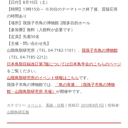
【日付】8月10日（土）
【時間】13時15分～ ※30分のテーマトーク終了後、質疑応答
の時間あり
【場所】我孫子市鳥の博物館 2階多目的ホール
【参加費】無料（入館料が必要です）
【定員】先着50名
【主催・問い合わせ先】
山階鳥類研究所（TEL. 04-7182-1101）、
我孫子市鳥の博物館
（TEL. 04-7185-2212）
日本鳥類目録改訂第7版については日本鳥学会のこちらのページ
をご覧ください。
山階鳥類研究所のイベント情報はこちら
です。
我孫子市鳥の博物館では、
「鳥の骨展」（我孫子市鳥の博物
館・山階鳥類研究所 共催）
が開催中です。
カテゴリー:
イベント
、
系統・分類
| 投稿日:
2013年8月7日
|
投稿者:
山階鳥研広報