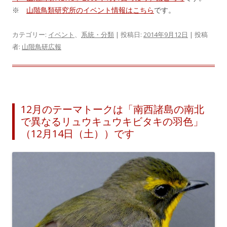
※
山階鳥類研究所のイベント情報はこちら
です。
カテゴリー:
イベント
、
系統・分類
| 投稿日:
2014年9月12日
|
投稿
者:
山階鳥研広報
12月のテーマトークは「南西諸島の南北
で異なるリュウキュウキビタキの羽色」
（12月14日（土））です