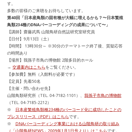
す。
多数の皆様のご来聴をお待ちしています。
第40回「日本産鳥類の固有種が大幅に増えるかも？〜日本繁殖
鳥類234種のDNAバーコーディングの成果について〜」
【講師】齋藤武馬 山階鳥研自然誌研究室研究員
【日付】9月13日（土）
【時間】 13時30分～ ※30分のテーマトーク終了後、質疑応答
の時間あり
【場所】我孫子市鳥の博物館 2階多目的ホール
→
交通案内はこちら
をご覧ください。
【参加費】無料（入館料が必要です）
【定員】先着50名
【主催・問い合わせ先】
山階鳥類研究所（TEL. 04-7182-1101）、
我孫子市鳥の博物館
（TEL. 04-7185-2212）
※
日本産繁殖鳥類種234種のバーコード化に成功したことの
プレスリリース（PDF）はこちら
です。
※
DNAバーコーディング事業における山階鳥研の取り組み
（「山階鳥研NEWS」2009年1月1日号より）はこちら
です。