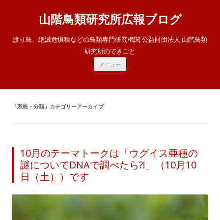
山階鳥類研究所広報ブログ
渡り鳥、絶滅危惧種などの鳥類専門研究機関 公益財団法人 山階鳥類
研究所のできごと
コ
メニュー
ン
テ
ン
ツ
へ
ス
「
系統・分類
」カテゴリーアーカイブ
キ
ッ
プ
10月のテーマトークは「ウグイス亜種の
謎についてDNAで調べたら?!」（10月10
日（土））です