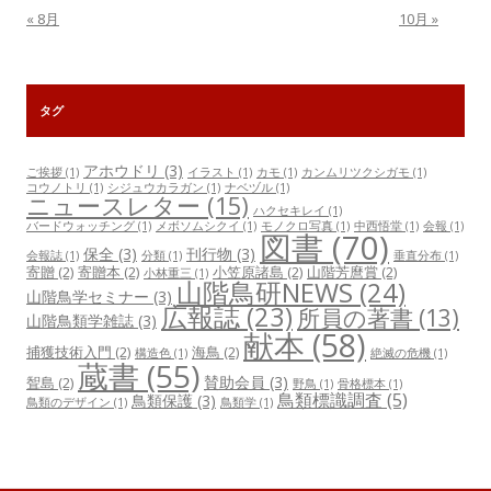
« 8月
10月 »
タグ
アホウドリ
(3)
ご挨拶
(1)
イラスト
(1)
カモ
(1)
カンムリツクシガモ
(1)
コウノトリ
(1)
シジュウカラガン
(1)
ナベヅル
(1)
ニュースレター
(15)
ハクセキレイ
(1)
バードウォッチング
(1)
メボソムシクイ
(1)
モノクロ写真
(1)
中西悟堂
(1)
会報
(1)
図書
(70)
保全
(3)
刊行物
(3)
会報誌
(1)
分類
(1)
垂直分布
(1)
寄贈
(2)
寄贈本
(2)
小笠原諸島
(2)
山階芳麿賞
(2)
小林重三
(1)
山階鳥研NEWS
(24)
山階鳥学セミナー
(3)
広報誌
(23)
所員の著書
(13)
山階鳥類学雑誌
(3)
献本
(58)
捕獲技術入門
(2)
海鳥
(2)
構造色
(1)
絶滅の危機
(1)
蔵書
(55)
賛助会員
(3)
聟島
(2)
野鳥
(1)
骨格標本
(1)
鳥類標識調査
(5)
鳥類保護
(3)
鳥類のデザイン
(1)
鳥類学
(1)