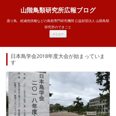
山階鳥類研究所広報ブログ
渡り鳥、絶滅危惧種などの鳥類専門研究機関 公益財団法人 山階鳥類
研究所のできごと
コ
メニュー
ン
テ
ン
ツ
へ
ス
日本鳥学会2018年度大会が始まっていま
キ
ッ
す
プ