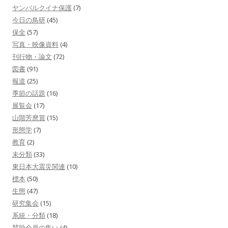
ヤンバルクイナ保護
(7)
今日の鳥研
(45)
保全
(57)
写真・映像資料
(4)
刊行物・論文
(72)
図書
(91)
報道
(25)
季節の話題
(16)
展覧会
(17)
山階芳麿賞
(15)
形態学
(7)
教育
(2)
未分類
(33)
東日本大震災関連
(10)
標本
(50)
生態
(47)
研究集会
(15)
系統・分類
(18)
賛助会員の集い
(4)