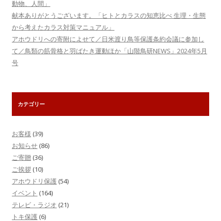
動物、人間」
献本ありがとうございます。「ヒトとカラスの知恵比べ 生理・生態
から考えたカラス対策マニュアル」
アホウドリへの寄附によせて／日米渡り鳥等保護条約会議に参加し
て／鳥類の筋骨格と羽ばたき運動ほか「山階鳥研NEWS」2024年5月
号
カテゴリー
お客様
(39)
お知らせ
(86)
ご寄贈
(36)
ご挨拶
(10)
アホウドリ保護
(54)
イベント
(164)
テレビ・ラジオ
(21)
トキ保護
(6)