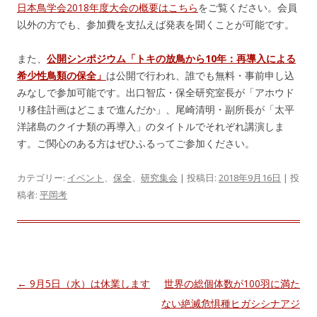
日本鳥学会2018年度大会の概要はこちら
をご覧ください。会員
以外の方でも、参加費を支払えば発表を聞くことが可能です。
また、
公開シンポジウム「トキの放鳥から10年：再導入による
希少性鳥類の保全」
は公開で行われ、誰でも無料・事前申し込
みなしで参加可能です。出口智広・保全研究室長が「アホウド
リ移住計画はどこまで進んだか」、尾崎清明・副所長が「太平
洋諸島のクイナ類の再導入」のタイトルでそれぞれ講演しま
す。ご関心のある方はぜひふるってご参加ください。
カテゴリー:
イベント
、
保全
、
研究集会
| 投稿日:
2018年9月16日
|
投
稿者:
平岡考
投
←
9月5日（水）は休業します
世界の総個体数が100羽に満た
稿
ない絶滅危惧種ヒガシシナアジ