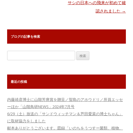
ナ
サシの日本への飛来が初めて確
ビ
認されました
→
ゲ
ー
シ
ブログの記事を検索
ョ
ン
検
索:
最近の投稿
内藤靖彦博士に山階芳麿賞を贈呈／聟島のアホウドリ／所員エッセ
ーほか「山階鳥研NEWS」2024年7月号
6/29（土）放送の「サンドウィッチマン＆芦田愛菜の博士ちゃん」
に取材協力をしました
献本ありがとうございます。図録「いのちをうつすー菌類、植物、