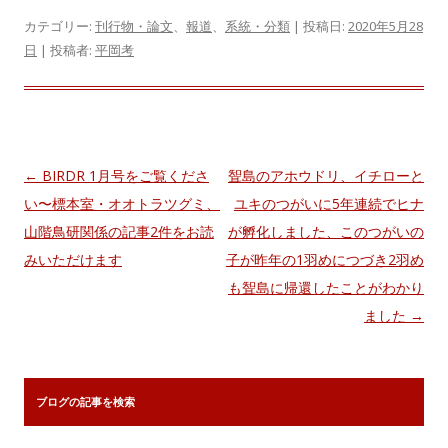
カテゴリー:
刊行物・論文
、
報道
、
系統・分類
| 投稿日:
2020年5月28
日
|
投稿者:
平岡考
投
←
BIRDR 1月号をご覧くださ
聟島のアホウドリ、イチローと
稿
い〜標本室・オオトラツグミ、
ユキのつがいに5年連続でヒナ
ナ
山階鳥研関係の記事2件をお読
が孵化しました、このつがいの
ビ
みいただけます
子が昨年の1羽めにつづき2羽め
ゲ
も聟島に帰還したことがわかり
ー
ました
→
シ
ョ
ン
ブログの記事を検索