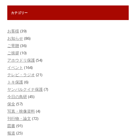
カテゴリー
お客様
(39)
お知らせ
(86)
ご寄贈
(36)
ご挨拶
(10)
アホウドリ保護
(54)
イベント
(164)
テレビ・ラジオ
(21)
トキ保護
(6)
ヤンバルクイナ保護
(7)
今日の鳥研
(45)
保全
(57)
写真・映像資料
(4)
刊行物・論文
(72)
図書
(91)
報道
(25)