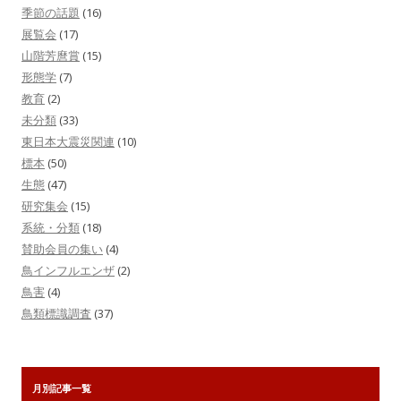
季節の話題
(16)
展覧会
(17)
山階芳麿賞
(15)
形態学
(7)
教育
(2)
未分類
(33)
東日本大震災関連
(10)
標本
(50)
生態
(47)
研究集会
(15)
系統・分類
(18)
賛助会員の集い
(4)
鳥インフルエンザ
(2)
鳥害
(4)
鳥類標識調査
(37)
月別記事一覧