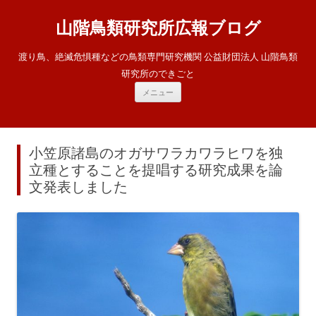
山階鳥類研究所広報ブログ
渡り鳥、絶滅危惧種などの鳥類専門研究機関 公益財団法人 山階鳥類
研究所のできごと
コ
メニュー
ン
テ
ン
ツ
へ
ス
小笠原諸島のオガサワラカワラヒワを独
キ
ッ
立種とすることを提唱する研究成果を論
プ
文発表しました