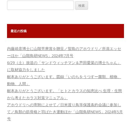
検
索:
最近の投稿
内藤靖彦博士に山階芳麿賞を贈呈／聟島のアホウドリ／所員エッセ
ーほか「山階鳥研NEWS」2024年7月号
6/29（土）放送の「サンドウィッチマン＆芦田愛菜の博士ちゃん」
に取材協力をしました
献本ありがとうございます。図録「いのちをうつすー菌類、植物、
動物、人間」
献本ありがとうございます。「ヒトとカラスの知恵比べ 生理・生態
から考えたカラス対策マニュアル」
アホウドリへの寄附によせて／日米渡り鳥等保護条約会議に参加し
て／鳥類の筋骨格と羽ばたき運動ほか「山階鳥研NEWS」2024年5月
号