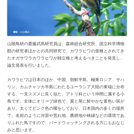
山階鳥研の齋藤武馬研究員は、森林総合研究所、国立科学博物
館の研究者ほかとの共同研究で、カワラヒワの亜種とされてき
たオガサワラカワラヒワが独立種と考えるべきことを発見し、
論文発表を行いました。
カワラヒワは日本のほか、中国、朝鮮半島、極東ロシア、サハ
リン、カムチャツカ半島にわたるユーラシア大陸の東端に分布
する、一見スズメに良く似た、アトリ科という仲間に属する小
鳥です。全体にオリーブ緑色で、翼と尾に鮮やかな黄色い斑が
あり、太くてピンク色の嘴をしており、日本国内の多くの場所
で、名前のように河原や荒れ地、農耕地や林縁などの環境であ
りふれた鳥ですので、バードウォッチングされる方にもおなじ
みと思います。