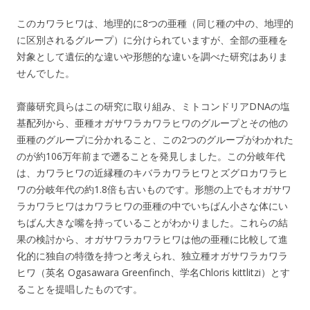
このカワラヒワは、地理的に8つの亜種（同じ種の中の、地理的
に区別されるグループ）に分けられていますが、全部の亜種を
対象として遺伝的な違いや形態的な違いを調べた研究はありま
せんでした。
齋藤研究員らはこの研究に取り組み、ミトコンドリアDNAの塩
基配列から、亜種オガサワラカワラヒワのグループとその他の
亜種のグループに分かれること、この2つのグループがわかれた
のが約106万年前まで遡ることを発見しました。この分岐年代
は、カワラヒワの近縁種のキバラカワラヒワとズグロカワラヒ
ワの分岐年代の約1.8倍も古いものです。形態の上でもオガサワ
ラカワラヒワはカワラヒワの亜種の中でいちばん小さな体にい
ちばん大きな嘴を持っていることがわかりました。これらの結
果の検討から、オガサワラカワラヒワは他の亜種に比較して進
化的に独自の特徴を持つと考えられ、独立種オガサワラカワラ
ヒワ（英名 Ogasawara Greenfinch、学名Chloris kittlitzi）とす
ることを提唱したものです。