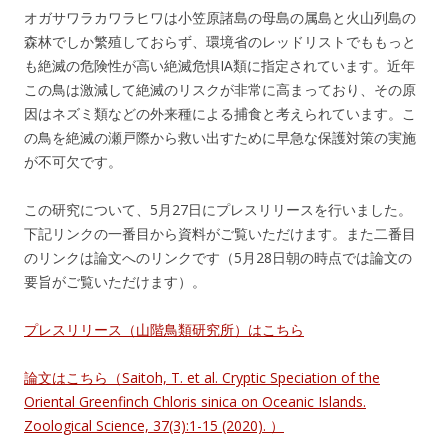
オガサワラカワラヒワは小笠原諸島の母島の属島と火山列島の
森林でしか繁殖しておらず、環境省のレッドリストでももっと
も絶滅の危険性が高い絶滅危惧IA類に指定されています。近年
この鳥は激減して絶滅のリスクが非常に高まっており、その原
因はネズミ類などの外来種による捕食と考えられています。こ
の鳥を絶滅の瀬戸際から救い出すために早急な保護対策の実施
が不可欠です。
この研究について、5月27日にプレスリリースを行いました。
下記リンクの一番目から資料がご覧いただけます。また二番目
のリンクは論文へのリンクです（5月28日朝の時点では論文の
要旨がご覧いただけます）。
プレスリリース（山階鳥類研究所）はこちら
論文はこちら（Saitoh, T. et al. Cryptic Speciation of the
Oriental Greenfinch Chloris sinica on Oceanic Islands.
Zoological Science, 37(3):1-15 (2020). ）