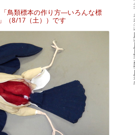
は「鳥類標本の作り方―いろんな標
」（8/17（土））です