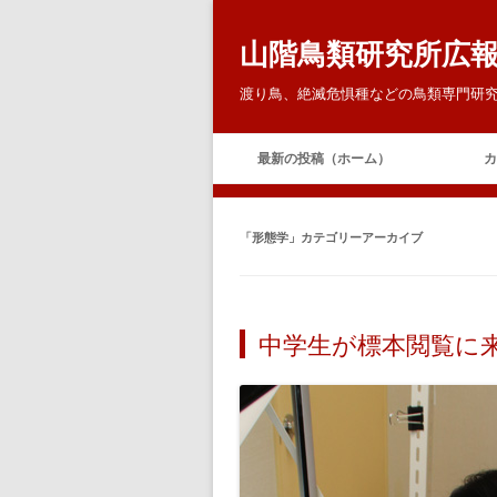
山階鳥類研究所広
渡り鳥、絶滅危惧種などの鳥類専門研究
最新の投稿（ホーム）
カ
「
形態学
」カテゴリーアーカイブ
中学生が標本閲覧に