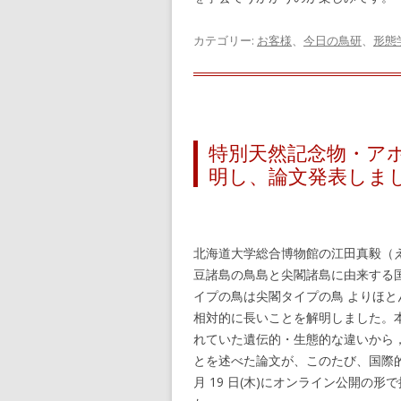
カテゴリー:
お客様
、
今日の鳥研
、
形態
特別天然記念物・ア
明し、論文発表しま
北海道大学総合博物館の江田真毅（
豆諸島の鳥島と尖閣諸島に由来する
イプの鳥は尖閣タイプの鳥 よりほ
相対的に長いことを解明しました。
れていた遺伝的・生態的な違いから
とを述べた論文が、このたび、国際的学術誌 End
月 19 日(木)にオンライン公開