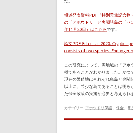
た。
報道発表資料PDF『特別天然記念物
の「アホウドリ」と尖閣諸島の「セン
年11月20日）はこちら
です。
論文PDF Eda et al. 2020. Cryptic speci
consists of two species. Endange
この研究によって、両地域の「アホウ
種であることがわかりました。かつ
現在の繁殖地はそれぞれ鳥島と尖閣
以上に、希少な鳥であることは明ら
た保全政策の実施が必要と考えられ
カテゴリー:
アホウドリ保護
、
保全
、
形