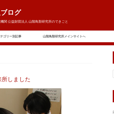
報ブログ
機関 公益財団法人 山階鳥類研究所のできごと
コ
ン
テゴリー別記事
山階鳥類研究所メインサイトへ
テ
ン
ツ
ご挨拶
へ
ス
キ
今日の鳥研
お客様
ッ
プ
お知らせ
来所しました
イベント
賛助会員の集い
テレビ・ラジオ
山階芳麿賞
報道
展覧会
保全
アホウドリ保護