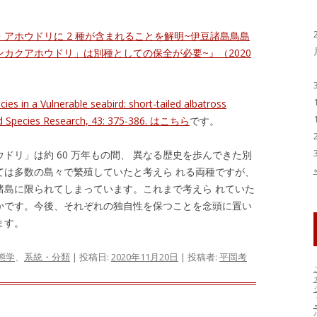
・アホウドリに 2 種が含まれることを解明~伊豆諸島鳥島
カクアホウドリ」は別種としての保全が必要~』（2020
es in a Vulnerable seabird: short-tailed albatross
red Species Research, 43: 375-386. はこちら
です。
ドリ」は約 60 万年もの間、 異なる歴史を歩んできた別
ては多数の島々で繁殖していたと考えら れる両種ですが、
諸島に限られてしまっています。これまで考えら れていた
かです。今後、それぞれの独自性を保つことを念頭に置い
ます。
態学
、
系統・分類
| 投稿日:
2020年11月20日
|
投稿者:
平岡考