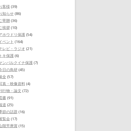
お客様
(39)
お知らせ
(86)
ご寄贈
(36)
ご挨拶
(10)
アホウドリ保護
(54)
イベント
(164)
テレビ・ラジオ
(21)
トキ保護
(6)
ヤンバルクイナ保護
(7)
今日の鳥研
(45)
保全
(57)
写真・映像資料
(4)
刊行物・論文
(72)
図書
(91)
報道
(25)
季節の話題
(16)
展覧会
(17)
山階芳麿賞
(15)