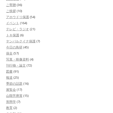
ご寄贈
(36)
ご挨拶
(10)
アホウドリ保護
(54)
イベント
(164)
テレビ・ラジオ
(21)
トキ保護
(6)
ヤンバルクイナ保護
(7)
今日の鳥研
(45)
保全
(57)
写真・映像資料
(4)
刊行物・論文
(72)
図書
(91)
報道
(25)
季節の話題
(16)
展覧会
(17)
山階芳麿賞
(15)
形態学
(7)
教育
(2)