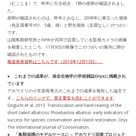
（むこじま）で、昨年に引き続き、1卵の産卵が確認されまし
た。
産卵が確認されたのは、昨年とおなじ、2008年に巣立った個体
（色足環番号Y01、5歳、雄）と野生個体（足環なし）のつがい
です。
山階鳥類研究所とNHKが共同で設置している監視カメラの画像
を精査したところ、11月9日の映像でこのつがいの巣内に卵が
確認されたものです。
報道発表資料はこちらです（2013年12月13日）。
● これまでの成果が、保全生物学の学術雑誌Oryxに掲載され
ています
アホウドリの小笠原再導入のこれまでの成果を報告した論文で
す。
こちらのリンクで、英文要旨を読むことができます
。
Deguchi et al. 2013. Translocation and hand-rearing of the
short-tailed albatross Phoebastria albatrus: early indicators of
success for species conservation and island restoration. Oryx
The International Journal of Conservation.
● 「鳥類保護のモデルケースに – アホウドリ回復プロジェク