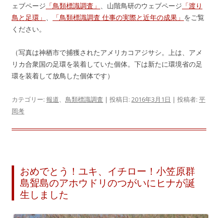
ェブページ
「鳥類標識調査」
、山階鳥研のウェブページ
「渡り
鳥と足環」
、
「鳥類標識調査 仕事の実際と近年の成果」
をご覧
ください。
（写真は神栖市で捕獲されたアメリカコアジサシ。上は、アメ
リカ合衆国の足環を装着していた個体。下は新たに環境省の足
環を装着して放鳥した個体です）
カテゴリー:
報道
、
鳥類標識調査
| 投稿日:
2016年3月1日
|
投稿者:
平
岡考
おめでとう！ユキ、イチロー！小笠原群
島聟島のアホウドリのつがいにヒナが誕
生しました