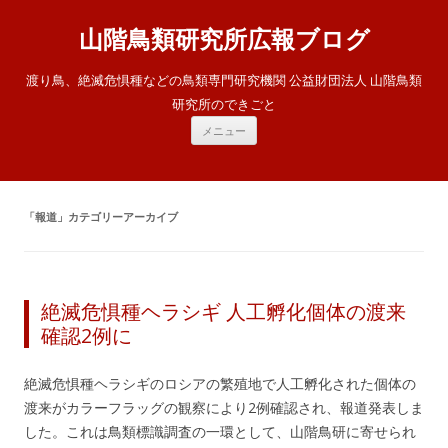
山階鳥類研究所広報ブログ
渡り鳥、絶滅危惧種などの鳥類専門研究機関 公益財団法人 山階鳥類
研究所のできごと
コ
メニュー
ン
テ
ン
ツ
へ
ス
「
報道
」カテゴリーアーカイブ
キ
ッ
プ
絶滅危惧種ヘラシギ 人工孵化個体の渡来
確認2例に
絶滅危惧種ヘラシギのロシアの繁殖地で人工孵化された個体の
渡来がカラーフラッグの観察により2例確認され、報道発表しま
した。これは鳥類標識調査の一環として、山階鳥研に寄せられ