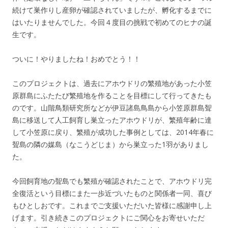
続けて巣作りし産卵が確認されていましたが、孵化するまでに
はいたりませんでした。今回４度目の挑戦で初めてのヒナの誕
生です。
ついに！やりましたね！おめでとう！！
このプロジェクトは、過去にアホウドリの繁殖地があった小笠
原群島にふたたび繁殖地を作ることを目標にして行ってきたも
のです。山階鳥類研究所などが伊豆諸島鳥島から小笠原群島聟
島に移送して人工飼育し巣立ったアホウドリが、繁殖年齢に達
して小笠原に戻り、繁殖が成功した事例としては、2014年春に
聟島の隣の媒島（なこうどじま）から巣立った1羽がありまし
た。
今回飼育地の聟島でも繁殖が確認されたことで、アホウドリ完
全復活という目標にまた一歩近づいたものと関係者一同、喜び
もひとしおです。これまでご支援いただいた皆様に感謝申し上
げます。引き続きこのプロジェクトにご関心をお寄せいただ