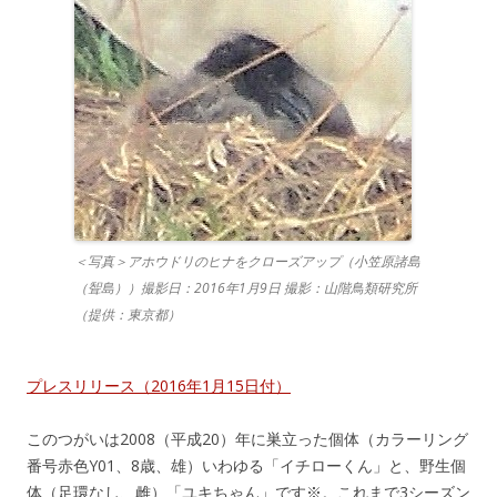
＜写真＞アホウドリのヒナをクローズアップ（小笠原諸島
（聟島））撮影日：2016年1月9日 撮影：山階鳥類研究所
（提供：東京都）
プレスリリース（2016年1月15日付）
このつがいは2008（平成20）年に巣立った個体（カラーリング
番号赤色Y01、8歳、雄）いわゆる「イチローくん」と、野生個
体（足環なし、雌）「ユキちゃん」です※。これまで3シーズン