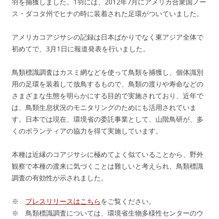
羽を捕獲しました。1羽には、2012年7月にアメリカ合衆国ノー
ス・ダコタ州でヒナの時に装着された足環がついていました。
アメリカコアジサシの記録は日本ばかりでなく東アジア全体で
初めてで、3月1日に報道発表を行いました。
鳥類標識調査はカスミ網などを使って鳥類を捕獲し、個体識別
用の足環を装着して放鳥するもので、鳥類の渡りや寿命などの
さまざまな生態を明らかにする目的で実施されており、近年で
は、鳥類生息状況のモニタリングのためにも活用されていま
す。日本では現在、環境省の委託事業として、山階鳥研が、多
くのボランティアの協力を得て実施しています。
本種は近縁のコアジサシに極めてよく似ていることから、野外
観察で本種の渡来に気づくことは難しいと考えられ、鳥類標識
調査の有効性が示されました。
※
プレスリリースはこちら
をご覧ください。
※ 鳥類標識調査については、環境省生物多様性センターのウ