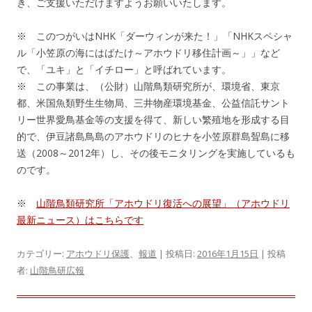
き、ご支援いただけますようお願いいたします。
※ このつがいはNHK「ダーウィンが来た！」「NHKスペシャ
ル「小笠原の海にはばたけ～アホウドリ移住計画～」」など
で、「ユキ」と「イチロー」と呼ばれています。
※ この事業は、（公財）山階鳥類研究所が、環境省、東京
都、米国魚類野生生物局、三井物産環境基金、公益信託サント
リー世界愛鳥基金等の支援を得て、新しい繁殖地を形成する目
的で、伊豆諸島鳥島のアホウドリのヒナを小笠原群島聟島に移
送（2008～2012年）し、その後モニタリングを実施しているも
のです。
※
山階鳥類研究所「アホウドリ復活への展望」（アホウドリ
最新ニュース）はこちらです
カテゴリー:
アホウドリ保護
、
報道
| 投稿日:
2016年1月15日
|
投稿
者:
山階鳥研広報