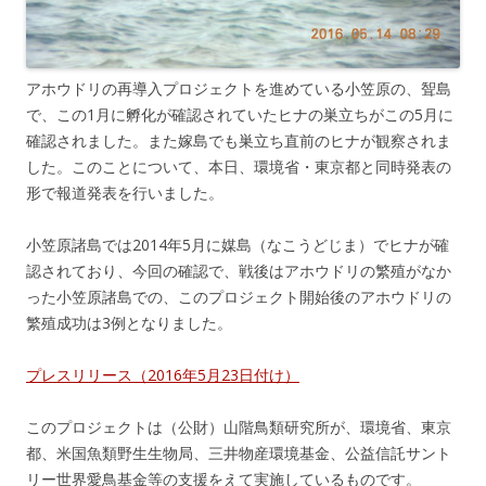
アホウドリの再導入プロジェクトを進めている小笠原の、聟島
で、この1月に孵化が確認されていたヒナの巣立ちがこの5月に
確認されました。また嫁島でも巣立ち直前のヒナが観察されま
した。このことについて、本日、環境省・東京都と同時発表の
形で報道発表を行いました。
小笠原諸島では2014年5月に媒島（なこうどじま）でヒナが確
認されており、今回の確認で、戦後はアホウドリの繁殖がなか
った小笠原諸島での、このプロジェクト開始後のアホウドリの
繁殖成功は3例となりました。
プレスリリース（2016年5月23日付け）
このプロジェクトは（公財）山階鳥類研究所が、環境省、東京
都、米国魚類野生生物局、三井物産環境基金、公益信託サント
リー世界愛鳥基金等の支援をえて実施しているものです。