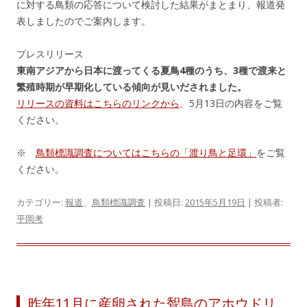
に対する鳥類の応答について検討した結果がまとまり、報道発
表しましたのでご案内します。
プレスリリース
東南アジアから日本に渡ってくる夏鳥4種のうち、3種で渡来と
繁殖時期が早期化している傾向が見いだされました。
リリースの資料はこちらのリンクから
、5月13日の内容をご覧
ください。
※
鳥類標識調査についてはこちらの「渡り鳥と足環」
をご覧
ください。
カテゴリー:
報道
、
鳥類標識調査
| 投稿日:
2015年5月19日
|
投稿者:
平岡考
昨年11月に産卵された聟島のアホウドリ