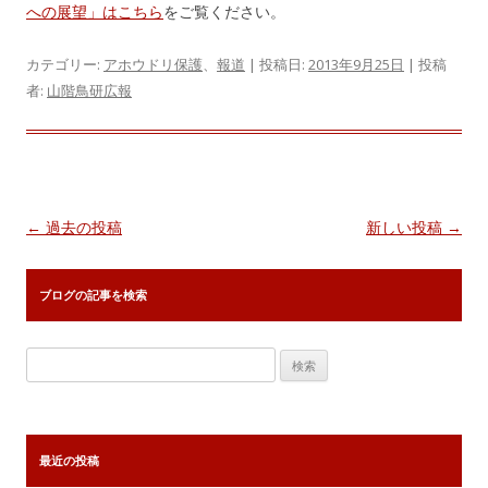
への展望」はこちら
をご覧ください。
カテゴリー:
アホウドリ保護
、
報道
| 投稿日:
2013年9月25日
|
投稿
者:
山階鳥研広報
投
←
過去の投稿
新しい投稿
→
稿
ナ
ブログの記事を検索
ビ
ゲ
検
ー
索:
シ
ョ
最近の投稿
ン