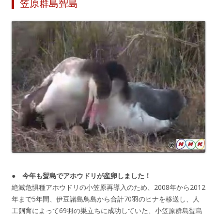
笠原群島聟島
● 今年も聟島でアホウドリが産卵しました！
絶滅危惧種アホウドリの小笠原再導入のため、2008年から2012
年まで5年間、伊豆諸島鳥島から合計70羽のヒナを移送し、人
工飼育によって69羽の巣立ちに成功していた、小笠原群島聟島