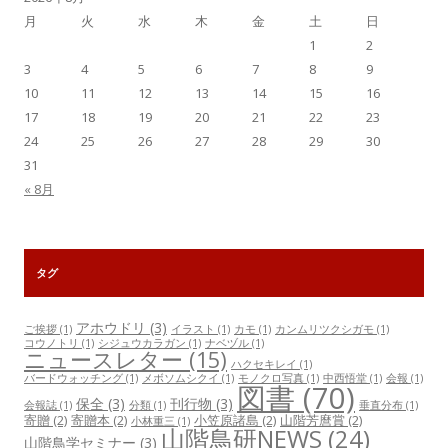
月
火
水
木
金
土
日
1
2
3
4
5
6
7
8
9
10
11
12
13
14
15
16
17
18
19
20
21
22
23
24
25
26
27
28
29
30
31
« 8月
タグ
アホウドリ
(3)
ご挨拶
(1)
イラスト
(1)
カモ
(1)
カンムリツクシガモ
(1)
コウノトリ
(1)
シジュウカラガン
(1)
ナベヅル
(1)
ニュースレター
(15)
ハクセキレイ
(1)
バードウォッチング
(1)
メボソムシクイ
(1)
モノクロ写真
(1)
中西悟堂
(1)
会報
(1)
図書
(70)
保全
(3)
刊行物
(3)
会報誌
(1)
分類
(1)
垂直分布
(1)
寄贈
(2)
寄贈本
(2)
小笠原諸島
(2)
山階芳麿賞
(2)
小林重三
(1)
山階鳥研NEWS
(24)
山階鳥学セミナー
(3)