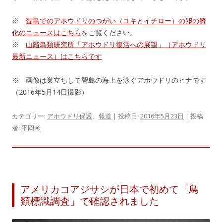
※
聟島でのアホウドリのつがい（ユキとイチロー）の卵の孵
化のニュースはこちら
をご覧ください。
※
山階鳥類研究所「アホウドリ復活への展望」（アホウドリ
最新ニュース）はこちらです
※ 画像は巣立ちして聟島の海上を泳ぐアホウドリのヒナです
（2016年5月14日撮影）
カテゴリー:
アホウドリ保護
、
報道
| 投稿日:
2016年5月23日
|
投稿
者:
平岡考
アメリカコアジサシが日本で初めて「鳥
類標識調査」で確認されました