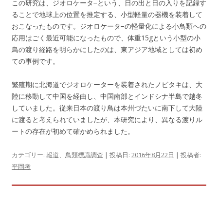
この研究は、ジオロケータ−という、日の出と日の入りを記録す
ることで地球上の位置を推定する、小型軽量の器機を装着して
おこなったものです。ジオロケータ−の軽量化による小鳥類への
応用はごく最近可能になったもので、体重15gという小型の小
鳥の渡り経路を明らかにしたのは、東アジア地域としては初め
ての事例です。
繁殖期に北海道でジオロケーターを装着されたノビタキは、大
陸に移動して中国を経由し、中国南部とインドシナ半島で越冬
していました。従来日本の渡り鳥は本州づたいに南下して大陸
に渡ると考えられていましたが、本研究により、異なる渡りル
ートの存在が初めて確かめられました。
カテゴリー:
報道
、
鳥類標識調査
| 投稿日:
2016年8月22日
|
投稿者:
平岡考