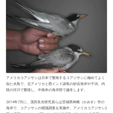
アメリカコアジサシは日本で繁殖するコアジサシに極めてよく
似た水鳥で、北アメリカと西インド諸島の砂浜海岸や干潟、内
陸の河川で繁殖し、中南米の海岸部で越冬します。
2014年7月に、茂田良光研究員らは茨城県神栖（かみす）市の
海岸で、コアジサシの標識調査を実施中、アメリカコアジサシ2