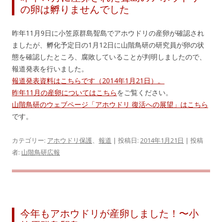
の卵は孵りませんでした
昨年11月9日に小笠原群島聟島でアホウドリの産卵が確認され
ましたが、孵化予定日の1月12日に山階鳥研の研究員が卵の状
態を確認したところ、腐敗していることが判明しましたので、
報道発表を行いました。
報道発表資料はこちらです（2014年1月21日）。
昨年11月の産卵についてはこちら
をご覧ください。
山階鳥研のウェブページ「アホウドリ 復活への展望」はこちら
です。
カテゴリー:
アホウドリ保護
、
報道
| 投稿日:
2014年1月21日
|
投稿
者:
山階鳥研広報
今年もアホウドリが産卵しました！〜小