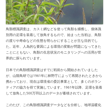
鳥類標識調査は、カスミ網などを使って鳥類を捕獲し、個体識
別用の足環を装着して放鳥するもので、始まった当初は、鳥類
の渡りや寿命などの生態を明らかにすることが主な目的でし
た。近年、人為的な要因による環境の変動が問題になってきた
ことにともない、鳥類の生息状況のモニタリングへの活用が世
界的に探られています。
日本での鳥類標識調査はすでに戦前から開始されていました
が、山階鳥研では1961年に林野庁によって再開されたときから
携わっており、現在は環境省の委託事業として、多くのボラン
ティアの協力を得て実施しています。1961年以降、足環を装着
して放鳥した500万羽以上のデータが蓄積されています。
このたび、この鳥類標識調査データなどを分析し、地球温暖化