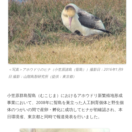
＜写真＞アホウドリのヒナ（小笠原諸島（聟島））撮影日：2016年1月9
日 撮影：山階鳥類研究所（提供：東京都）
小笠原群島聟島（むこじま）におけるアホウドリ新繁殖地形成
事業において、2008年に聟島を巣立った人工飼育個体と野生個
体のつがいの間で産卵・孵化に成功してヒナが初確認され、本
日環境省、東京都と同時で報道発表を行いました。