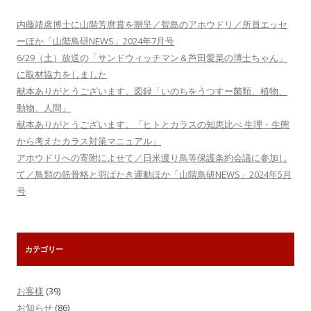
内藤靖彦博士に山階芳麿賞を贈呈／聟島のアホウドリ／所員エッセ
ーほか「山階鳥研NEWS」2024年7月号
6/29（土）放送の「サンドウィッチマン＆芦田愛菜の博士ちゃん」
に取材協力をしました
献本ありがとうございます。図録「いのちをうつすー菌類、植物、
動物、人間」
献本ありがとうございます。「ヒトとカラスの知恵比べ 生理・生態
から考えたカラス対策マニュアル」
アホウドリへの寄附によせて／日米渡り鳥等保護条約会議に参加し
て／鳥類の筋骨格と羽ばたき運動ほか「山階鳥研NEWS」2024年5月
号
カテゴリー
お客様
(39)
お知らせ
(86)