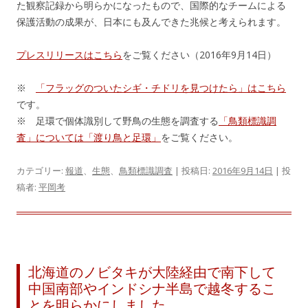
た観察記録から明らかになったもので、国際的なチームによる
保護活動の成果が、日本にも及んできた兆候と考えられます。
プレスリリースはこちら
をご覧ください（2016年9月14日）
※
「フラッグのついたシギ・チドリを見つけたら」はこちら
です。
※ 足環で個体識別して野鳥の生態を調査する
「鳥類標識調
査」については「渡り鳥と足環」
をご覧ください。
カテゴリー:
報道
、
生態
、
鳥類標識調査
| 投稿日:
2016年9月14日
|
投
稿者:
平岡考
北海道のノビタキが大陸経由で南下して
中国南部やインドシナ半島で越冬するこ
とを明らかにしました