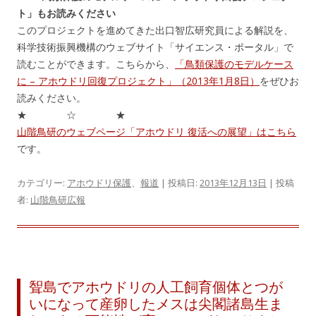
ト」もお読みください
このプロジェクトを進めてきた出口智広研究員による解説を、
科学技術振興機構のウェブサイト「サイエンス・ポータル」で
読むことができます。こちらから、
「鳥類保護のモデルケース
に – アホウドリ回復プロジェクト」（2013年1月8日）
をぜひお
読みください。
★ ☆ ★
山階鳥研のウェブページ「アホウドリ 復活への展望」はこちら
です。
カテゴリー:
アホウドリ保護
、
報道
| 投稿日:
2013年12月13日
|
投稿
者:
山階鳥研広報
聟島でアホウドリの人工飼育個体とつが
いになって産卵したメスは尖閣諸島生ま