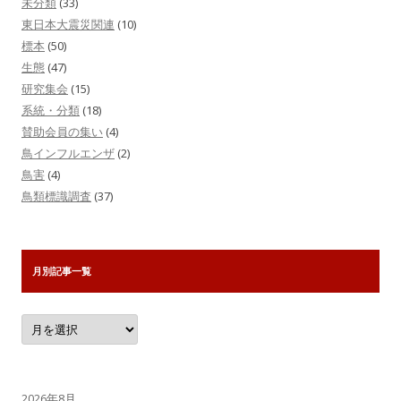
未分類
(33)
東日本大震災関連
(10)
標本
(50)
生態
(47)
研究集会
(15)
系統・分類
(18)
賛助会員の集い
(4)
鳥インフルエンザ
(2)
鳥害
(4)
鳥類標識調査
(37)
月別記事一覧
月
別
記
事
一
覧
2026年8月